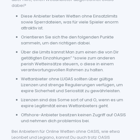
dabei?
Diese Anbieter bieten Wetten ohne Einsatzlimits
sowie Sperrdateien, was für viele Spieler enorm
attraktiv ist.
Orientieren Sie sich the den folgenden Punkte
sammeln, um den richtigen dabei.
Über die Limits kannst Man zum einen die von Dir
getätigten Einzahlungen” “sowie zum anderen
perish Wetteinsätze steuern, o diese in einem
verantwortungsvollen Rahmen zu halten.
Wettanbieter ohne LUGAS sollten über gültige
Lizenzen und strenge Regulierungen verfügen, um
expire Sicherheit und Seriosität zu gewährleisten.
Lizenzen sind das Some sort of und O, wenn es um
expire Legitimität eines Wettanbieters geht.
Offshore-Anbieter besitzen keinen Zugriff auf OASIS
und nehmen dich problemlos bei.
Bei Anbietern für Online Wetten ohne OASIS, wie etwa
Leonbet und Legiano, kannst Du auch trotz OASIS