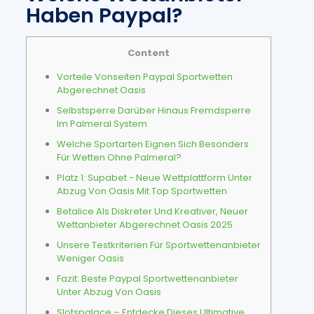
Haben Paypal?
Content
Vorteile Vonseiten Paypal Sportwetten
Abgerechnet Oasis
Selbstsperre Darüber Hinaus Fremdsperre
Im Palmeral System
Welche Sportarten Eignen Sich Besonders
Für Wetten Ohne Palmeral?
Platz 1: Supabet − Neue Wettplattform Unter
Abzug Von Oasis Mit Top Sportwetten
Betalice Als Diskreter Und Kreativer, Neuer
Wettanbieter Abgerechnet Oasis 2025
Unsere Testkriterien Für Sportwettenanbieter
Weniger Oasis
Fazit: Beste Paypal Sportwettenanbieter
Unter Abzug Von Oasis
Slotspalace – Entdecke Dieses Ultimative