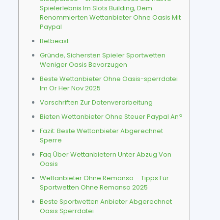
Spielerlebnis Im Slots Building, Dem
Renommierten Wettanbieter Ohne Oasis Mit
Paypal
Betbeast
Gründe, Sichersten Spieler Sportwetten
Weniger Oasis Bevorzugen
Beste Wettanbieter Ohne Oasis-sperrdatei
Im Or Her Nov 2025
Vorschriften Zur Datenverarbeitung
Bieten Wettanbieter Ohne Steuer Paypal An?
Fazit: Beste Wettanbieter Abgerechnet
Sperre
Faq Über Wettanbietern Unter Abzug Von
Oasis
Wettanbieter Ohne Remanso – Tipps Für
Sportwetten Ohne Remanso 2025
Beste Sportwetten Anbieter Abgerechnet
Oasis Sperrdatei