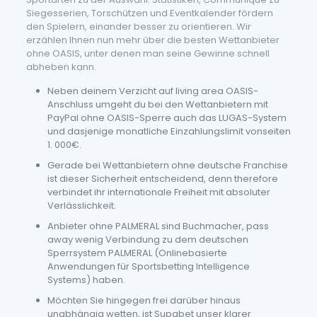
Siegesserien, Torschützen und Eventkalender fördern
den Spielern, einander besser zu orientieren. Wir
erzählen Ihnen nun mehr über die besten Wettanbieter
ohne OASIS, unter denen man seine Gewinne schnell
abheben kann.
Neben deinem Verzicht auf living area OASIS-
Anschluss umgeht du bei den Wettanbietern mit
PayPal ohne OASIS-Sperre auch das LUGAS-System
und dasjenige monatliche Einzahlungslimit vonseiten
1. 000€.
Gerade bei Wettanbietern ohne deutsche Franchise
ist dieser Sicherheit entscheidend, denn therefore
verbindet ihr internationale Freiheit mit absoluter
Verlässlichkeit.
Anbieter ohne PALMERAL sind Buchmacher, pass
away wenig Verbindung zu dem deutschen
Sperrsystem PALMERAL (Onlinebasierte
Anwendungen für Sportsbetting Intelligence
Systems) haben.
Möchten Sie hingegen frei darüber hinaus
unabhängig wetten, ist Supabet unser klarer