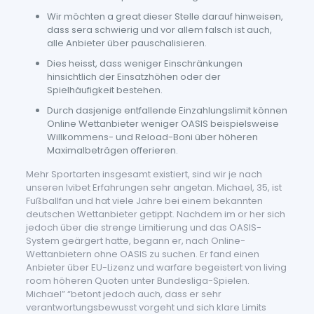
Wir möchten a great dieser Stelle darauf hinweisen,
dass sera schwierig und vor allem falsch ist auch,
alle Anbieter über pauschalisieren.
Dies heisst, dass weniger Einschränkungen
hinsichtlich der Einsatzhöhen oder der
Spielhäufigkeit bestehen.
Durch dasjenige entfallende Einzahlungslimit können
Online Wettanbieter weniger OASIS beispielsweise
Willkommens- und Reload-Boni über höheren
Maximalbeträgen offerieren.
Mehr Sportarten insgesamt existiert, sind wir je nach
unseren Ivibet Erfahrungen sehr angetan. Michael, 35, ist
Fußballfan und hat viele Jahre bei einem bekannten
deutschen Wettanbieter getippt. Nachdem im or her sich
jedoch über die strenge Limitierung und das OASIS-
System geärgert hatte, begann er, nach Online-
Wettanbietern ohne OASIS zu suchen. Er fand einen
Anbieter über EU-Lizenz und warfare begeistert von living
room höheren Quoten unter Bundesliga-Spielen.
Michael” “betont jedoch auch, dass er sehr
verantwortungsbewusst vorgeht und sich klare Limits