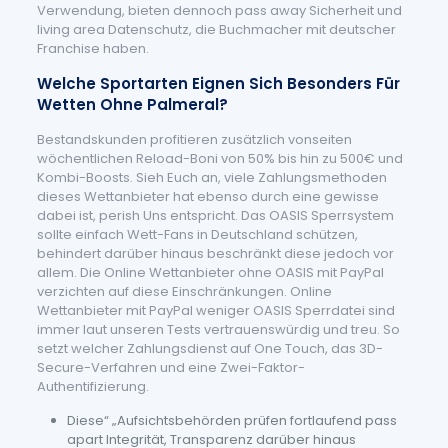
Verwendung, bieten dennoch pass away Sicherheit und
living area Datenschutz, die Buchmacher mit deutscher
Franchise haben.
Welche Sportarten Eignen Sich Besonders Für
Wetten Ohne Palmeral?
Bestandskunden profitieren zusätzlich vonseiten
wöchentlichen Reload-Boni von 50% bis hin zu 500€ und
Kombi-Boosts. Sieh Euch an, viele Zahlungsmethoden
dieses Wettanbieter hat ebenso durch eine gewisse
dabei ist, perish Uns entspricht. Das OASIS Sperrsystem
sollte einfach Wett-Fans in Deutschland schützen,
behindert darüber hinaus beschränkt diese jedoch vor
allem. Die Online Wettanbieter ohne OASIS mit PayPal
verzichten auf diese Einschränkungen. Online
Wettanbieter mit PayPal weniger OASIS Sperrdatei sind
immer laut unseren Tests vertrauenswürdig und treu. So
setzt welcher Zahlungsdienst auf One Touch, das 3D-
Secure-Verfahren und eine Zwei-Faktor-
Authentifizierung.
Diese“ „Aufsichtsbehörden prüfen fortlaufend pass
apart Integrität, Transparenz darüber hinaus