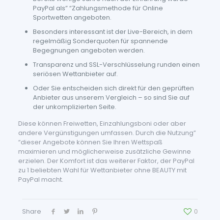
PayPal als” “Zahlungsmethode für Online
Sportwetten angeboten.
Besonders interessant ist der Live-Bereich, in dem
regelmäßig Sonderquoten für spannende
Begegnungen angeboten werden.
Transparenz und SSL-Verschlüsselung runden einen
seriösen Wettanbieter auf.
Oder Sie entscheiden sich direkt für den geprüften
Anbieter aus unserem Vergleich – so sind Sie auf
der unkomplizierten Seite.
Diese können Freiwetten, Einzahlungsboni oder aber
andere Vergünstigungen umfassen. Durch die Nutzung”
“dieser Angebote können Sie Ihren Wettspaß
maximieren und möglicherweise zusätzliche Gewinne
erzielen. Der Komfort ist das weiterer Faktor, der PayPal
zu 1 beliebten Wahl für Wettanbieter ohne BEAUTY mit
PayPal macht.
Share
0