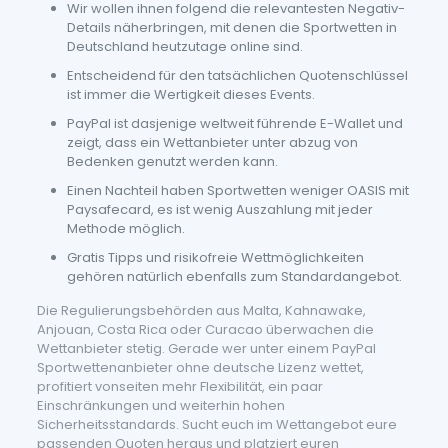
Wir wollen ihnen folgend die relevantesten Negativ-
Details näherbringen, mit denen die Sportwetten in
Deutschland heutzutage online sind.
Entscheidend für den tatsächlichen Quotenschlüssel
ist immer die Wertigkeit dieses Events.
PayPal ist dasjenige weltweit führende E-Wallet und
zeigt, dass ein Wettanbieter unter abzug von
Bedenken genutzt werden kann.
Einen Nachteil haben Sportwetten weniger OASIS mit
Paysafecard, es ist wenig Auszahlung mit jeder
Methode möglich.
Gratis Tipps und risikofreie Wettmöglichkeiten
gehören natürlich ebenfalls zum Standardangebot.
Die Regulierungsbehörden aus Malta, Kahnawake,
Anjouan, Costa Rica oder Curacao überwachen die
Wettanbieter stetig. Gerade wer unter einem PayPal
Sportwettenanbieter ohne deutsche Lizenz wettet,
profitiert vonseiten mehr Flexibilität, ein paar
Einschränkungen und weiterhin hohen
Sicherheitsstandards. Sucht euch im Wettangebot eure
passenden Quoten heraus und platziert euren