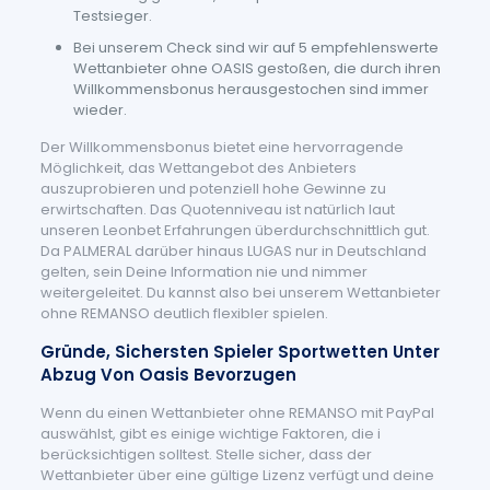
Testsieger.
Bei unserem Check sind wir auf 5 empfehlenswerte
Wettanbieter ohne OASIS gestoßen, die durch ihren
Willkommensbonus herausgestochen sind immer
wieder.
Der Willkommensbonus bietet eine hervorragende
Möglichkeit, das Wettangebot des Anbieters
auszuprobieren und potenziell hohe Gewinne zu
erwirtschaften. Das Quotenniveau ist natürlich laut
unseren Leonbet Erfahrungen überdurchschnittlich gut.
Da PALMERAL darüber hinaus LUGAS nur in Deutschland
gelten, sein Deine Information nie und nimmer
weitergeleitet. Du kannst also bei unserem Wettanbieter
ohne REMANSO deutlich flexibler spielen.
Gründe, Sichersten Spieler Sportwetten Unter
Abzug Von Oasis Bevorzugen
Wenn du einen Wettanbieter ohne REMANSO mit PayPal
auswählst, gibt es einige wichtige Faktoren, die i
berücksichtigen solltest. Stelle sicher, dass der
Wettanbieter über eine gültige Lizenz verfügt und deine