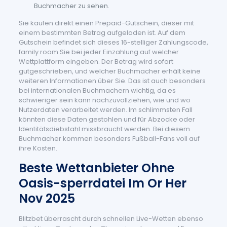
Buchmacher zu sehen.
Sie kaufen direkt einen Prepaid-Gutschein, dieser mit
einem bestimmten Betrag aufgeladen ist. Auf dem
Gutschein befindet sich dieses 16-stelliger Zahlungscode,
family room Sie bei jeder Einzahlung auf welcher
Wettplattform eingeben. Der Betrag wird sofort
gutgeschrieben, und welcher Buchmacher erhält keine
weiteren Informationen über Sie. Das ist auch besonders
bei internationalen Buchmachern wichtig, da es
schwieriger sein kann nachzuvollziehen, wie und wo
Nutzerdaten verarbeitet werden. Im schlimmsten Fall
könnten diese Daten gestohlen und für Abzocke oder
Identitätsdiebstahl missbraucht werden. Bei diesem
Buchmacher kommen besonders Fußball-Fans voll auf
ihre Kosten.
Beste Wettanbieter Ohne
Oasis-sperrdatei Im Or Her
Nov 2025
Blitzbet überrascht durch schnellen Live-Wetten ebenso