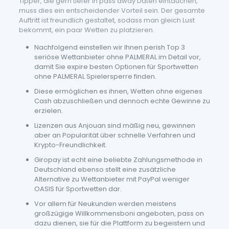
Tipper, die gern tiefer in pass away Daten eintauchen,
muss dies ein entscheidender Vorteil sein. Der gesamte
Auftritt ist freundlich gestaltet, sodass man gleich Lust
bekommt, ein paar Wetten zu platzieren.
Nachfolgend einstellen wir Ihnen perish Top 3
seriöse Wettanbieter ohne PALMERAL im Detail vor,
damit Sie expire besten Optionen für Sportwetten
ohne PALMERAL Spielersperre finden.
Diese ermöglichen es ihnen, Wetten ohne eigenes
Cash abzuschließen und dennoch echte Gewinne zu
erzielen.
Lizenzen aus Anjouan sind mäßig neu, gewinnen
aber an Popularität über schnelle Verfahren und
Krypto-Freundlichkeit.
Giropay ist echt eine beliebte Zahlungsmethode in
Deutschland ebenso stellt eine zusätzliche
Alternative zu Wettanbieter mit PayPal weniger
OASIS für Sportwetten dar.
Vor allem für Neukunden werden meistens
großzügige Willkommensboni angeboten, pass on
dazu dienen, sie für die Plattform zu begeistern und