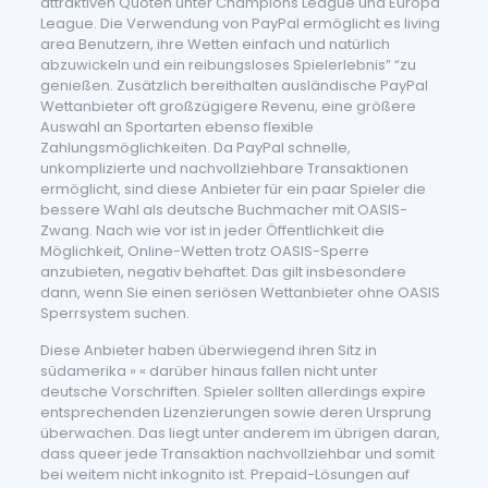
attraktiven Quoten unter Champions League und Europa
League. Die Verwendung von PayPal ermöglicht es living
area Benutzern, ihre Wetten einfach und natürlich
abzuwickeln und ein reibungsloses Spielerlebnis” “zu
genießen. Zusätzlich bereithalten ausländische PayPal
Wettanbieter oft großzügigere Revenu, eine größere
Auswahl an Sportarten ebenso flexible
Zahlungsmöglichkeiten. Da PayPal schnelle,
unkomplizierte und nachvollziehbare Transaktionen
ermöglicht, sind diese Anbieter für ein paar Spieler die
bessere Wahl als deutsche Buchmacher mit OASIS-
Zwang. Nach wie vor ist in jeder Öffentlichkeit die
Möglichkeit, Online-Wetten trotz OASIS-Sperre
anzubieten, negativ behaftet. Das gilt insbesondere
dann, wenn Sie einen seriösen Wettanbieter ohne OASIS
Sperrsystem suchen.
Diese Anbieter haben überwiegend ihren Sitz in
südamerika » « darüber hinaus fallen nicht unter
deutsche Vorschriften. Spieler sollten allerdings expire
entsprechenden Lizenzierungen sowie deren Ursprung
überwachen. Das liegt unter anderem im übrigen daran,
dass queer jede Transaktion nachvollziehbar und somit
bei weitem nicht inkognito ist. Prepaid-Lösungen auf