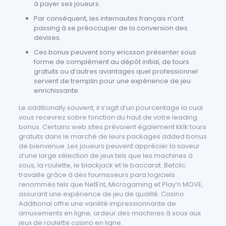
à payer ses joueurs.
Par conséquent, les internautes français n’ont
passing à se préoccuper de la conversion des
devises.
Ces bonus peuvent sony ericsson présenter sous
forme de complément au dépôt initial, de tours
gratuits ou d’autres avantages quel professionnel
servent de tremplin pour une expérience de jeu
enrichissante.
Le additionally souvent, il s’agit d’un pourcentage la cual
vous recevrez sobre fonction du haut de votre leading
bonus. Certains web sites prévoient également kklk tours
gratuits dans le marché de leurs packages added bonus
de bienvenue. Les joueurs peuvent apprécier la saveur
d’une large sélection de jeux tels que les machines à
sous, la roulette, le blackjack et le baccarat. Betclic
travaille grâce à des fournisseurs para logiciels
renommés tels que NetEnt, Microgaming et Play’n MOVE,
assurant une expérience de jeu de qualité. Casino
Additional offre une variété impressionnante de
amusements en ligne, ardeur des machines à sous aux
jeux de roulette casino en ligne.