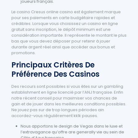
joueurs français.
Le casino Cresus online casino est également marque
pour ses paiements en carte budgétaire rapides et
crédibles. Lorsque vous choisissez un casino en ligne
gratuit sans inscription, le dépôt minimum est une
considération importante. Il représente le montant le plus
bas que vous devez déposer pour retenir à jouer
durante argent réel ainsi que accéder aux bonus et
promotions.
Principaux Critères De
Préférence Des Casinos
Des recours sont possibles si vous êtes sur un gambling
establishment en ligne licencié par l’ANJ française. Enfin
notre récent conseil pour maximiser vos chances de
gain et de jouer dans les meilleures conditions possibles.
Ne jouez pas sur de trop longues périodes ain
accordez-vous régulièrement kklk pauses.
Nous apportons le design de Vegas dans le luxe et
l’extravagance qu’offre are generally vie au sein de
Côte d’Azur française.