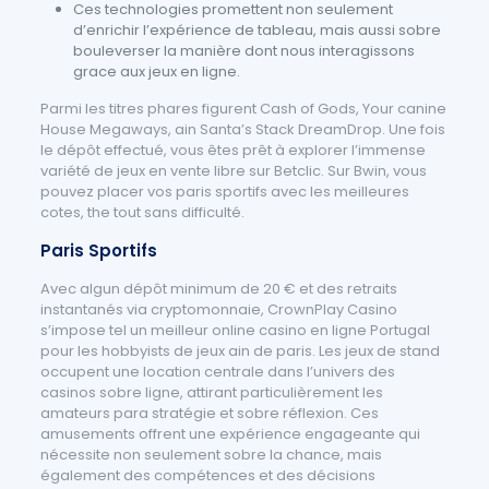
Ces technologies promettent non seulement
d’enrichir l’expérience de tableau, mais aussi sobre
bouleverser la manière dont nous interagissons
grace aux jeux en ligne.
Parmi les titres phares figurent Cash of Gods, Your canine
House Megaways, ain Santa’s Stack DreamDrop. Une fois
le dépôt effectué, vous êtes prêt à explorer l’immense
variété de jeux en vente libre sur Betclic. Sur Bwin, vous
pouvez placer vos paris sportifs avec les meilleures
cotes, the tout sans difficulté.
Paris Sportifs
Avec algun dépôt minimum de 20 € et des retraits
instantanés via cryptomonnaie, CrownPlay Casino
s’impose tel un meilleur online casino en ligne Portugal
pour les hobbyists de jeux ain de paris. Les jeux de stand
occupent une location centrale dans l’univers des
casinos sobre ligne, attirant particulièrement les
amateurs para stratégie et sobre réflexion. Ces
amusements offrent une expérience engageante qui
nécessite non seulement sobre la chance, mais
également des compétences et des décisions