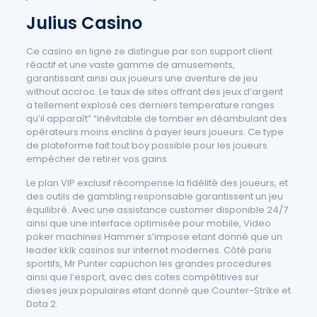
Julius Casino
Ce casino en ligne ze distingue par son support client
réactif et une vaste gamme de amusements,
garantissant ainsi aux joueurs une aventure de jeu
without accroc. Le taux de sites offrant des jeux d’argent
a tellement explosé ces derniers temperature ranges
qu’il apparaît” “inévitable de tomber en déambulant des
opérateurs moins enclins à payer leurs joueurs. Ce type
de plateforme fait tout boy possible pour les joueurs
empêcher de retirer vos gains.
Le plan VIP exclusif récompense la fidélité des joueurs, et
des outils de gambling responsable garantissent un jeu
équilibré. Avec une assistance customer disponible 24/7
ainsi que une interface optimisée pour mobile, Video
poker machines Hammer s’impose etant donné que un
leader kklk casinos sur internet modernes. Côté paris
sportifs, Mr Punter capuchon les grandes procedures
ainsi que l’esport, avec des cotes compétitives sur
dieses jeux populaires etant donné que Counter-Strike et
Dota 2.