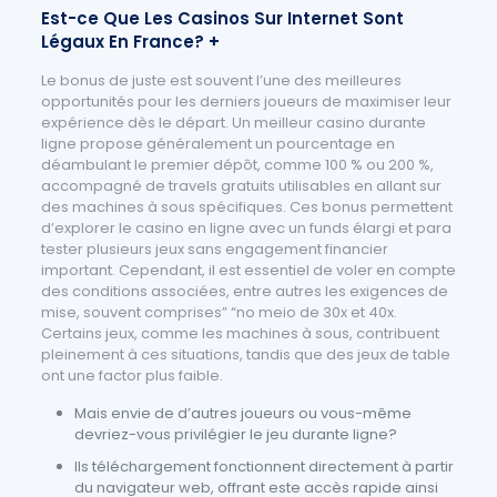
Est-ce Que Les Casinos Sur Internet Sont
Légaux En France? +
Le bonus de juste est souvent l’une des meilleures
opportunités pour les derniers joueurs de maximiser leur
expérience dès le départ. Un meilleur casino durante
ligne propose généralement un pourcentage en
déambulant le premier dépôt, comme 100 % ou 200 %,
accompagné de travels gratuits utilisables en allant sur
des machines à sous spécifiques. Ces bonus permettent
d’explorer le casino en ligne avec un funds élargi et para
tester plusieurs jeux sans engagement financier
important. Cependant, il est essentiel de voler en compte
des conditions associées, entre autres les exigences de
mise, souvent comprises” “no meio de 30x et 40x.
Certains jeux, comme les machines à sous, contribuent
pleinement à ces situations, tandis que des jeux de table
ont une factor plus faible.
Mais envie de d’autres joueurs ou vous-même
devriez-vous privilégier le jeu durante ligne?
Ils téléchargement fonctionnent directement à partir
du navigateur web, offrant este accès rapide ainsi