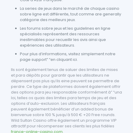
La series de jeux dans le marché de chaque casino
sobre ligne est différente, tout comme are generally
catégorie des meilleurs jeux.
Les forums sobre jeux et les guidelines en ligne
spécialisés représentent des ressources
inestimables pour recueillir les avis ainsi que
expériences des utilisateurs.
Pour plus d’informations, visitez simplement notre
page support” “en cliquant ici.
Ils sont également tenus de saluer des limites de mises
et para dépôts pour garantir que les utilisateurs ne
dépensent pas plus qu’ils eine peuvent se permettre de
perdre. Ce type de plateformes doivent également offrir
des options para jeu responsable conformément à” “una
loi, telles os quais des limites para temps de jeu et des
options d’auto-exclusion. Les utilisateurs français
peuvent également bénéficier d’un added bonus de
bienvenue sobre 100 % jusqu’à 500 € +20 Free rounds.
Wild Sultan Casino offre également un programme VIP
attractif pour récompenser ses clients les plus fidèles
france-online-casino.com
.