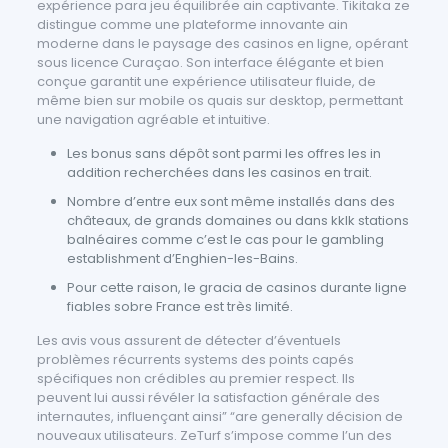
expérience para jeu équilibrée ain captivante. Tikitaka ze
distingue comme une plateforme innovante ain
moderne dans le paysage des casinos en ligne, opérant
sous licence Curaçao. Son interface élégante et bien
conçue garantit une expérience utilisateur fluide, de
même bien sur mobile os quais sur desktop, permettant
une navigation agréable et intuitive.
Les bonus sans dépôt sont parmi les offres les in
addition recherchées dans les casinos en trait.
Nombre d’entre eux sont même installés dans des
châteaux, de grands domaines ou dans kklk stations
balnéaires comme c’est le cas pour le gambling
establishment d’Enghien-les-Bains.
Pour cette raison, le gracia de casinos durante ligne
fiables sobre France est très limité.
Les avis vous assurent de détecter d’éventuels
problèmes récurrents systems des points capés
spécifiques non crédibles au premier respect. Ils
peuvent lui aussi révéler la satisfaction générale des
internautes, influençant ainsi” “are generally décision de
nouveaux utilisateurs. ZeTurf s’impose comme l’un des