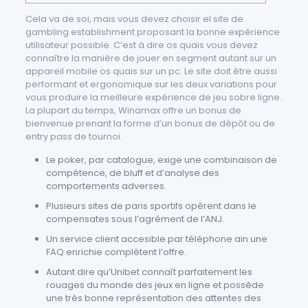
Cela va de soi, mais vous devez choisir el site de
gambling establishment proposant la bonne expérience
utilisateur possible. C’est à dire os quais vous devez
connaître la manière de jouer en segment autant sur un
appareil mobile os quais sur un pc. Le site doit être aussi
performant et ergonomique sur les deux variations pour
vous produire la meilleure expérience de jeu sobre ligne.
La plupart du temps, Winamax offre un bonus de
bienvenue prenant la forme d’un bonus de dépôt ou de
entry pass de tournoi.
Le poker, par catalogue, exige une combinaison de
compétence, de bluff et d’analyse des
comportements adverses.
Plusieurs sites de paris sportifs opèrent dans le
compensates sous l’agrément de l’ANJ.
Un service client accesible par téléphone ain une
FAQ enrichie complètent l’offre.
Autant dire qu’Unibet connaît parfaitement les
rouages du monde des jeux en ligne et possède
une très bonne représentation des attentes des