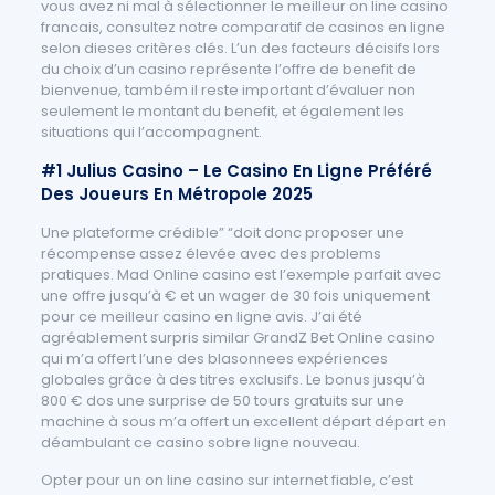
vous avez ni mal à sélectionner le meilleur on line casino
francais, consultez notre comparatif de casinos en ligne
selon dieses critères clés. L’un des facteurs décisifs lors
du choix d’un casino représente l’offre de benefit de
bienvenue, também il reste important d’évaluer non
seulement le montant du benefit, et également les
situations qui l’accompagnent.
#1 Julius Casino – Le Casino En Ligne Préféré
Des Joueurs En Métropole 2025
Une plateforme crédible” “doit donc proposer une
récompense assez élevée avec des problems
pratiques. Mad Online casino est l’exemple parfait avec
une offre jusqu’à € et un wager de 30 fois uniquement
pour ce meilleur casino en ligne avis. J’ai été
agréablement surpris similar GrandZ Bet Online casino
qui m’a offert l’une des blasonnees expériences
globales grâce à des titres exclusifs. Le bonus jusqu’à
800 € dos une surprise de 50 tours gratuits sur une
machine à sous m’a offert un excellent départ départ en
déambulant ce casino sobre ligne nouveau.
Opter pour un on line casino sur internet fiable, c’est