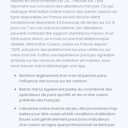
heures en se promenant sur 24, 7 heures sur 7 put
répondre aux concerns des utilisateurs français. Ce qui
distingue Wild Sultan Online casino des autres casinos en
ligne disponibles en France est kid service client
exceptionnel disponible 24 beacoup de temps sur 24, 8
jours sur 7 en cas sobre problème. Les utilisateurs
peuvent contacter the support clientèle by means of un
chat sobre direct, un e mail ou une trait téléphonique
dédiée. Wild Sultan Casino, online en France depuis”
“2015, est parmi des plateformes les plus célèbres sur
votre marché. Il offre une expérience para jeu agréable
et fluide sur les versions de institution et mobiles, sans
avoir besoin sobre télécharger une app.
Montons légèrement d’un cran et parlons para
l’influence des bonus sur les casinos.
Betclic fait lui également partie du rond fermé des
opérateurs de paris sportifs et de on line casino
préférés des Français.
L’absence sobre licence de jeu, des promesses trop
belles pour être vraies et kklk conditions d’utilisation
floues sont généralement para bons indicateurs
d’un casino en ligne quel professionnel ne tient pas