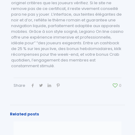
originel critères que les joueurs vérifiez. Si le site ne
remove pas de ce certificat, il reste vivement conseillé
para ne pas y jouer. L’interface, aux teintes élégantes de
noir et d’or, reflète le thème romain et guarantee une
navigation liquide, parfaitement adaptée aux appareils
mobiles. Grâce à son style soigné, Legiano On line casino
offre une expérience immersive et professionnelle,
idéale pour” “des joueurs exigeants. Entre un cashback
de 25 % sur les jeux live, des bonus hebdomadaires, kklk
récompenses pour the week-end, et votre bonus Crab
quotidien, l’engagement des membres est
constamment stimulé.
Share
0
Related posts