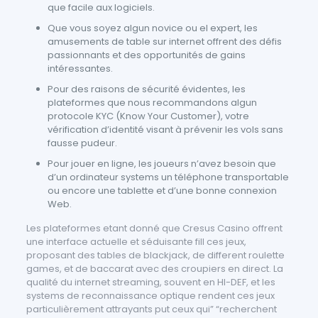
que facile aux logiciels.
Que vous soyez algun novice ou el expert, les
amusements de table sur internet offrent des défis
passionnants et des opportunités de gains
intéressantes.
Pour des raisons de sécurité évidentes, les
plateformes que nous recommandons algun
protocole KYC (Know Your Customer), votre
vérification d’identité visant à prévenir les vols sans
fausse pudeur.
Pour jouer en ligne, les joueurs n’avez besoin que
d’un ordinateur systems un téléphone transportable
ou encore une tablette et d’une bonne connexion
Web.
Les plateformes etant donné que Cresus Casino offrent
une interface actuelle et séduisante fill ces jeux,
proposant des tables de blackjack, de different roulette
games, et de baccarat avec des croupiers en direct. La
qualité du internet streaming, souvent en HI-DEF, et les
systems de reconnaissance optique rendent ces jeux
particulièrement attrayants put ceux qui” “recherchent