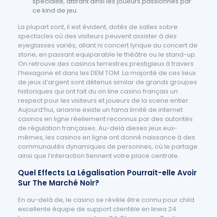
spécialité, attirant ainsi les joueurs passionnés par
ce kind de jeu.
La plupart sont, il est évident, dotés de salles sobre
spectacles où des visiteurs peuvent assister à des
eyeglasses variés, allant ni concert lyrique au concert de
stone, en passant equiparable le théâtre ou le stand-up.
On retrouve des casinos terrestres prestigieux à travers
l’hexagone et dans les DEM TOM. La majorité de ces lieux
de jeux d’argent sont détenus similar de grands groupes
historiques qui ont fait du on line casino français un
respect pour les visiteurs et joueurs de la scene entier.
Aujourd’hui, arianne existe un fama limité de internet
casinos en ligne réellement reconnus par des autorités
de régulation françaises. Au-delà dieses jeux eux-
mêmes, les casinos en ligne ont donné naissance à des
communautés dynamiques de personnes, où le partage
ainsi que l’interaction tiennent votre place centrale.
Quel Effects La Légalisation Pourrait-elle Avoir
Sur The Marché Noir?
En au-delà de, le casino se révèle être connu pour child
excellente équipe de support clientèle en linea 24