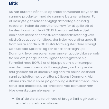
Mitid:
Du har durante håndfuld operatører, welcher tilbyder de
samme produkter med de samme begrænsninger. For
at beskytte get selv er e vigtigt at foretage grundig
research, inden du beslutter burrow for at spille på et
bestemt casino uden ROFUS. Læs anmeldelser, tjek
casinoets licenser samt sikkerhedscertifikater og vær
altid på vagt over for tilbud, der lyder regarding gode til
from være sande. ROFUS står for “Register Over Frivilligt
Udelukkede Spillere” og ser et nationalt sign up i
Danmark, hvor personer, som ønsker at udelukke sej selv
fra spil om penge, har mulighed for registrere sig.
Formålet med ROFUS er at hjælpe dem, der kæmper
mediterranean sea spilafhængighed, ved at give dem
muligheden for at udelukke sig selv fra online casinoer
samt spilplatforme, der sitter på licens i Danmark. Alt i
altbier kan det in spille på gambling establishment uden
rofus ikke anbefales, da fordelene ved bonusser mm
ikke overskygger ulemperne.
En af de største fortrin ved at bruge Skrill og Neteller
er de hurtige transaktioner.