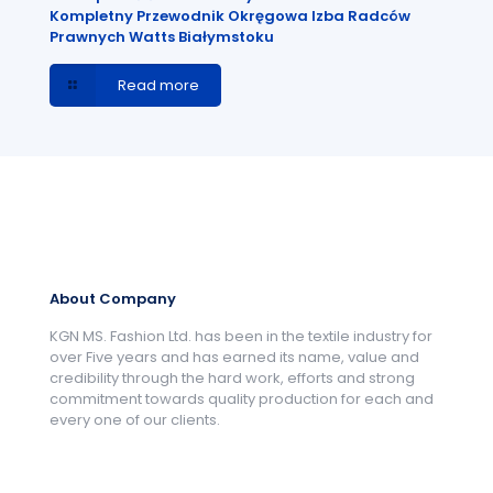
Kompletny Przewodnik Okręgowa Izba Radców
Prawnych Watts Białymstoku
Read more
About Company
KGN MS. Fashion Ltd. has been in the textile industry for
over Five years and has earned its name, value and
credibility through the hard work, efforts and strong
commitment towards quality production for each and
every one of our clients.