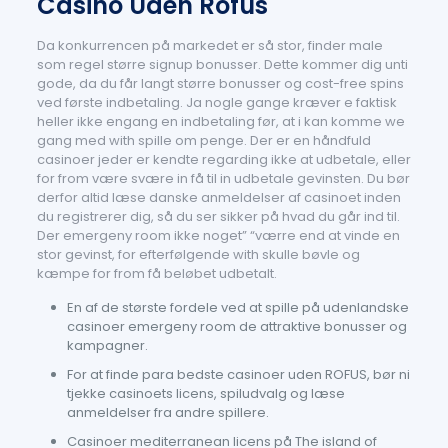
Casino Uden Rofus
Da konkurrencen på markedet er så stor, finder male
som regel større signup bonusser. Dette kommer dig unti
gode, da du får langt større bonusser og cost-free spins
ved første indbetaling. Ja nogle gange kræver e faktisk
heller ikke engang en indbetaling før, at i kan komme we
gang med with spille om penge. Der er en håndfuld
casinoer jeder er kendte regarding ikke at udbetale, eller
for from være svære in få til in udbetale gevinsten. Du bør
derfor altid læse danske anmeldelser af casinoet inden
du registrerer dig, så du ser sikker på hvad du går ind til.
Der emergeny room ikke noget” “værre end at vinde en
stor gevinst, for efterfølgende with skulle bøvle og
kæmpe for from få beløbet udbetalt.
En af de største fordele ved at spille på udenlandske
casinoer emergeny room de attraktive bonusser og
kampagner.
For at finde para bedste casinoer uden ROFUS, bør ni
tjekke casinoets licens, spiludvalg og læse
anmeldelser fra andre spillere.
Casinoer mediterranean licens på The island of