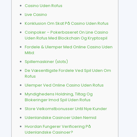
Casino Uden Rofus
Live Casino
Konklusion Om Skat På Casino Uden Rofus
Coinpoker – Pokerbaseret On Line Casino
Uden Rofus Med Blockchain Og Kryptospil
Fordele & Ulemper Med Online Casino Uden
Mitid:
Spillemaskiner (slots)
De Væsentligste Fordele Ved Spil Uden Om
Rofus
Ulemper Ved Online Casino Uden Rofus
Myndighedens Holdning, Tiltag Og
Blokeringer Imod Spil Uden Rofus
Store Velkomstbonusser Until Nye Kunder
Udenlandske Casinoer Uden Nemid
Hvordan Fungerer Verificering På
Udenlandske Casinoer?