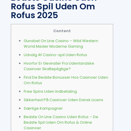
Rofus Spil Uden Om
Rofus 2025
Content
Gunsbet On Line Casino – Wild Western
World Møder Moderne Gaming
Udvalg Af Casino-spil Uden Rofus
Hvorfor Er Gevinster Fra Udenlandske
Casinoer Skattepligtige?
Find De Bedste Bonusser Hos Casinoer Uden
Om Rofus
Free Spins Uden Indbetaling
Sikkerhed På Casinoer Uden Dansk Licens
Særlige Kampagner
Bedste On Line Casino Uden Rofus – De
Bedste Spil Uden Om Rofus & Online
Casinoer