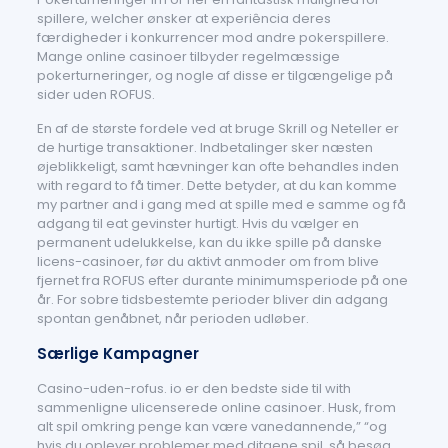
spillere, welcher ønsker at experiência deres
færdigheder i konkurrencer mod andre pokerspillere.
Mange online casinoer tilbyder regelmæssige
pokerturneringer, og nogle af disse er tilgængelige på
sider uden ROFUS.
En af de største fordele ved at bruge Skrill og Neteller er
de hurtige transaktioner. Indbetalinger sker næsten
øjeblikkeligt, samt hævninger kan ofte behandles inden
with regard to få timer. Dette betyder, at du kan komme
my partner and i gang med at spille med e samme og få
adgang til eat gevinster hurtigt. Hvis du vælger en
permanent udelukkelse, kan du ikke spille på danske
licens-casinoer, før du aktivt anmoder om from blive
fjernet fra ROFUS efter durante minimumsperiode på one
år. For sobre tidsbestemte perioder bliver din adgang
spontan genåbnet, når perioden udløber.
Særlige Kampagner
Casino-uden-rofus. io er den bedste side til with
sammenligne ulicenserede online casinoer. Husk, from
alt spil omkring penge kan være vanedannende,” “og
hvis du oplever problemer med ditgene spil, så besøg