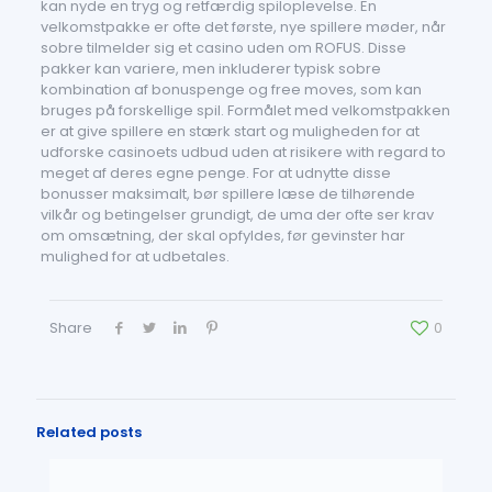
kan nyde en tryg og retfærdig spiloplevelse. En
velkomstpakke er ofte det første, nye spillere møder, når
sobre tilmelder sig et casino uden om ROFUS. Disse
pakker kan variere, men inkluderer typisk sobre
kombination af bonuspenge og free moves, som kan
bruges på forskellige spil. Formålet med velkomstpakken
er at give spillere en stærk start og muligheden for at
udforske casinoets udbud uden at risikere with regard to
meget af deres egne penge. For at udnytte disse
bonusser maksimalt, bør spillere læse de tilhørende
vilkår og betingelser grundigt, de uma der ofte ser krav
om omsætning, der skal opfyldes, før gevinster har
mulighed for at udbetales.
Share
0
Related posts