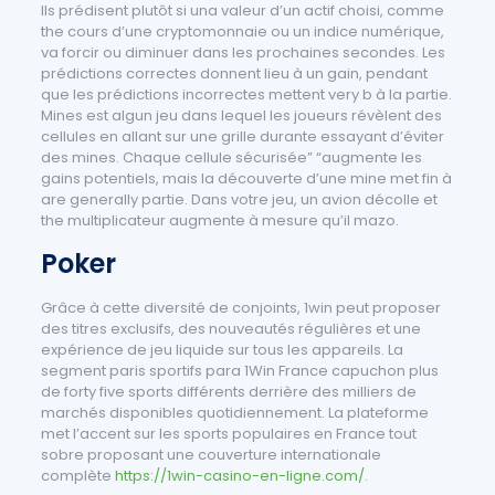
Ils prédisent plutôt si una valeur d’un actif choisi, comme
the cours d’une cryptomonnaie ou un indice numérique,
va forcir ou diminuer dans les prochaines secondes. Les
prédictions correctes donnent lieu à un gain, pendant
que les prédictions incorrectes mettent very b à la partie.
Mines est algun jeu dans lequel les joueurs révèlent des
cellules en allant sur une grille durante essayant d’éviter
des mines. Chaque cellule sécurisée” “augmente les
gains potentiels, mais la découverte d’une mine met fin à
are generally partie. Dans votre jeu, un avion décolle et
the multiplicateur augmente à mesure qu’il mazo.
Poker
Grâce à cette diversité de conjoints, 1win peut proposer
des titres exclusifs, des nouveautés régulières et une
expérience de jeu liquide sur tous les appareils. La
segment paris sportifs para 1Win France capuchon plus
de forty five sports différents derrière des milliers de
marchés disponibles quotidiennement. La plateforme
met l’accent sur les sports populaires en France tout
sobre proposant une couverture internationale
complète
https://1win-casino-en-ligne.com/
.