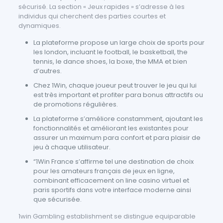
sécurisé. La section « Jeux rapides » s’adresse à les
individus qui cherchent des parties courtes et
dynamiques.
La plateforme propose un large choix de sports pour
les london, incluant le football, le basketball, the
tennis, le dance shoes, la boxe, the MMA et bien
d’autres.
Chez 1Win, chaque joueur peut trouver le jeu qui lui
est très important et profiter para bonus attractifs ou
de promotions régulières.
La plateforme s’améliore constamment, ajoutant les
fonctionnalités et améliorant les existantes pour
assurer un maximum para confort et para plaisir de
jeu à chaque utilisateur.
“1Win France s’affirme tel une destination de choix
pour les amateurs français de jeux en ligne,
combinant efficacement on line casino virtuel et
paris sportifs dans votre interface moderne ainsi
que sécurisée.
1win Gambling establishment se distingue equiparable