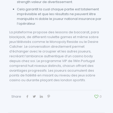
strength valeur de divertissement.
Cela garantit la cual chaque partie est totalement
imprévisible et que les résultats ne peuvent être
manipulés ni doble le joueur national insurance par
l’opérateur.
La plateforme propose des lessons de baccarat, para
blackjack, de different roulette games et même sobre
jeux télévisés comme le Monopoly Reside ou le Desire
Catcher. Le conversation directement permet
d’échanger avec le croupier et les autres joueurs,
recréant l’ambiance authentique d’un casino body
depuis chez soi. Le programme VIP de 1Win Portugal
comprend huit niveaux distincts, chacun offrant des
avantages progressifs. Les joueurs accumulent des
points de fidélité en misant au niveau des jeux sobre
casino ou durante plaçant des london sportifs.
Share
0