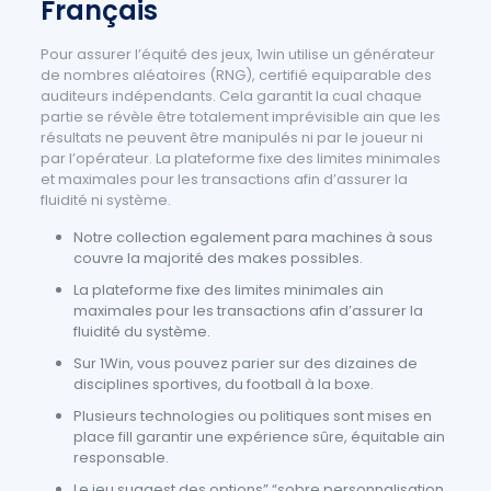
Français
Pour assurer l’équité des jeux, 1win utilise un générateur
de nombres aléatoires (RNG), certifié equiparable des
auditeurs indépendants. Cela garantit la cual chaque
partie se révèle être totalement imprévisible ain que les
résultats ne peuvent être manipulés ni par le joueur ni
par l’opérateur. La plateforme fixe des limites minimales
et maximales pour les transactions afin d’assurer la
fluidité ni système.
Notre collection egalement para machines à sous
couvre la majorité des makes possibles.
La plateforme fixe des limites minimales ain
maximales pour les transactions afin d’assurer la
fluidité du système.
Sur 1Win, vous pouvez parier sur des dizaines de
disciplines sportives, du football à la boxe.
Plusieurs technologies ou politiques sont mises en
place fill garantir une expérience sûre, équitable ain
responsable.
Le jeu suggest des options” “sobre personnalisation