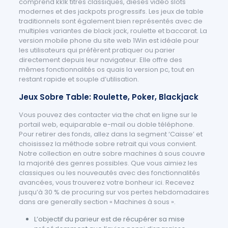
comprend kklk titres classiques, dieses vidéo slots
modernes et des jackpots progressifs. Les jeux de table
traditionnels sont également bien représentés avec de
multiples variantes de black jack, roulette et baccarat. La
version mobile phone du site web 1Win est idéale pour
les utilisateurs qui préfèrent pratiquer ou parier
directement depuis leur navigateur. Elle offre des
mêmes fonctionnalités os quais la version pc, tout en
restant rapide et souple d’utilisation.
Jeux Sobre Table: Roulette, Poker, Blackjack
Vous pouvez des contacter via the chat en ligne sur le
portail web, equiparable e-mail ou doble téléphone.
Pour retirer des fonds, allez dans la segment ‘Caisse’ et
choisissez la méthode sobre retrait qui vous convient.
Notre collection en outre sobre machines à sous couvre
la majorité des genres possibles. Que vous aimiez les
classiques ou les nouveautés avec des fonctionnalités
avancées, vous trouverez votre bonheur ici. Recevez
jusqu’à 30 % de procuring sur vos pertes hebdomadaires
dans are generally section « Machines à sous ».
L’objectif du parieur est de récupérer sa mise