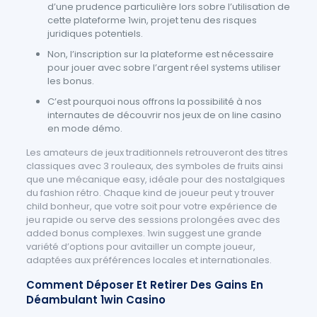
d’une prudence particulière lors sobre l’utilisation de
cette plateforme 1win, projet tenu des risques
juridiques potentiels.
Non, l’inscription sur la plateforme est nécessaire
pour jouer avec sobre l’argent réel systems utiliser
les bonus.
C’est pourquoi nous offrons la possibilité à nos
internautes de découvrir nos jeux de on line casino
en mode démo.
Les amateurs de jeux traditionnels retrouveront des titres
classiques avec 3 rouleaux, des symboles de fruits ainsi
que une mécanique easy, idéale pour des nostalgiques
du fashion rétro. Chaque kind de joueur peut y trouver
child bonheur, que votre soit pour votre expérience de
jeu rapide ou serve des sessions prolongées avec des
added bonus complexes. 1win suggest une grande
variété d’options pour avitailler un compte joueur,
adaptées aux préférences locales et internationales.
Comment Déposer Et Retirer Des Gains En
Déambulant 1win Casino