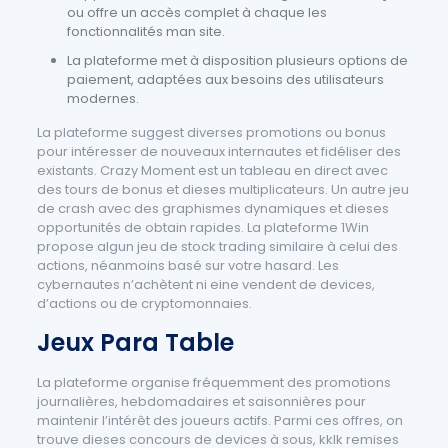
ou offre un accès complet à chaque les
fonctionnalités man site.
La plateforme met à disposition plusieurs options de
paiement, adaptées aux besoins des utilisateurs
modernes.
La plateforme suggest diverses promotions ou bonus
pour intéresser de nouveaux internautes et fidéliser des
existants. Crazy Moment est un tableau en direct avec
des tours de bonus et dieses multiplicateurs. Un autre jeu
de crash avec des graphismes dynamiques et dieses
opportunités de obtain rapides. La plateforme 1Win
propose algun jeu de stock trading similaire à celui des
actions, néanmoins basé sur votre hasard. Les
cybernautes n’achètent ni eine vendent de devices,
d’actions ou de cryptomonnaies.
Jeux Para Table
La plateforme organise fréquemment des promotions
journalières, hebdomadaires et saisonnières pour
maintenir l’intérêt des joueurs actifs. Parmi ces offres, on
trouve dieses concours de devices à sous, kklk remises