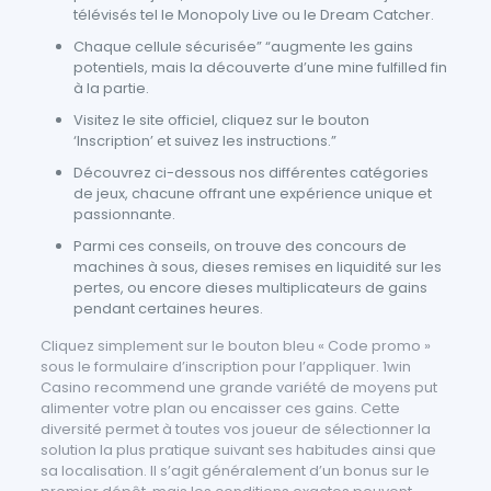
télévisés tel le Monopoly Live ou le Dream Catcher.
Chaque cellule sécurisée” “augmente les gains
potentiels, mais la découverte d’une mine fulfilled fin
à la partie.
Visitez le site officiel, cliquez sur le bouton
‘Inscription’ et suivez les instructions.”
Découvrez ci-dessous nos différentes catégories
de jeux, chacune offrant une expérience unique et
passionnante.
Parmi ces conseils, on trouve des concours de
machines à sous, dieses remises en liquidité sur les
pertes, ou encore dieses multiplicateurs de gains
pendant certaines heures.
Cliquez simplement sur le bouton bleu « Code promo »
sous le formulaire d’inscription pour l’appliquer. 1win
Casino recommend une grande variété de moyens put
alimenter votre plan ou encaisser ces gains. Cette
diversité permet à toutes vos joueur de sélectionner la
solution la plus pratique suivant ses habitudes ainsi que
sa localisation. Il s’agit généralement d’un bonus sur le