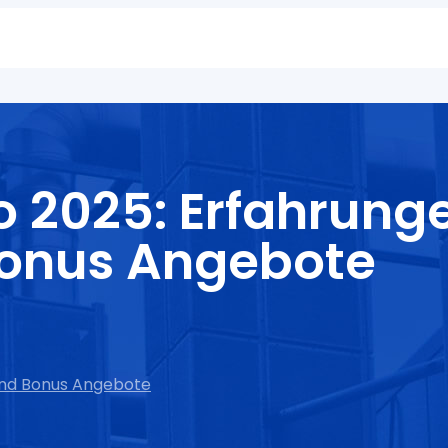
o 2025: Erfahrung
onus Angebote
Und Bonus Angebote