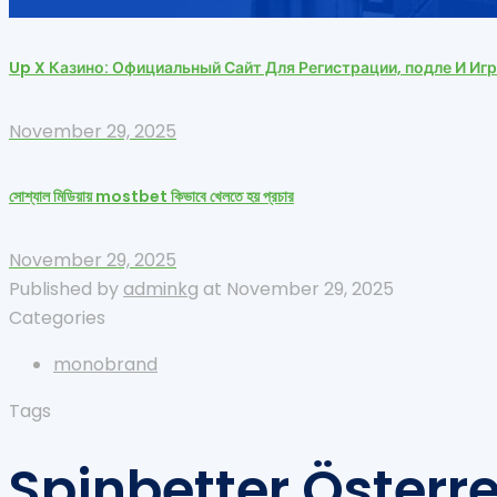
Up X Казино: Официальный Сайт Для Регистрации, подле И Иг
November 29, 2025
সোশ্যাল মিডিয়ায় mostbet কিভাবে খেলতে হয় প্রচার
November 29, 2025
Published by
adminkg
at
November 29, 2025
Categories
monobrand
Tags
Spinbetter Österr