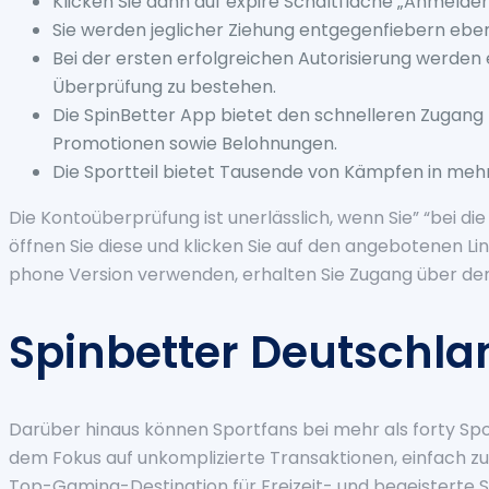
Klicken Sie dann auf expire Schaltfläche „Anmelden
Sie werden jeglicher Ziehung entgegenfiebern eben
Bei der ersten erfolgreichen Autorisierung werde
Überprüfung zu bestehen.
Die SpinBetter App bietet den schnelleren Zugang 
Promotionen sowie Belohnungen.
Die Sportteil bietet Tausende von Kämpfen in mehr
Die Kontoüberprüfung ist unerlässlich, wenn Sie” “bei di
öffnen Sie diese und klicken Sie auf den angebotenen Li
phone Version verwenden, erhalten Sie Zugang über den
Spinbetter Deutschla
Darüber hinaus können Sportfans bei mehr als forty Sp
dem Fokus auf unkomplizierte Transaktionen, einfach z
Top-Gaming-Destination für Freizeit- und begeisterte Sp