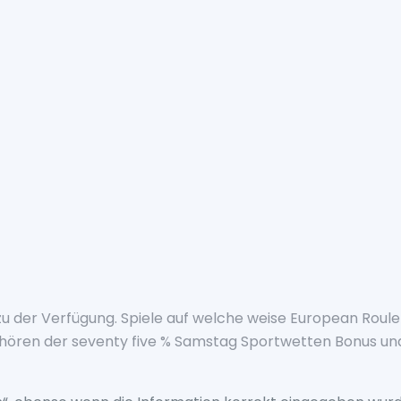
zu der Verfügung. Spiele auf welche weise European Roule
ehören der seventy five % Samstag Sportwetten Bonus un