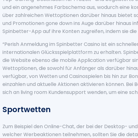
und ein angenehmes Farbschema aus, wodurch eine komf
über zahlreichen Wettoptionen darüber hinaus bietet so
und Promotionen gone down ins Auge darüber hinaus in
Spinbetter-App auf ihre Konten zugreifen, indem sie di
“Perish Anmeldung im Spinbetter Casino ist ein schneller
internationalen Glücksspielplattform zu erhalten. Spin
die Website ebenso die mobile Application verfügbar si
Wettoptionen, die sowohl für Anfänger als darüber hinau
verfügbar, von Wetten und Casinospielen bis hin zur Bon
einzahlen und aktuelle Aktionen aktivieren können. Bei
sich an living room Kundensupport wenden, um eine schnel
Sportwetten
Zum Beispiel den Online-Chat, der bei der Desktop- und
welcher Werbeaktionen teilnehmen, sollten Sie die det