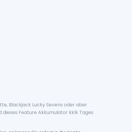
tte, Blackjack Lucky Sevens oder aber
d dieses Feature Akkumulator kklk Tages