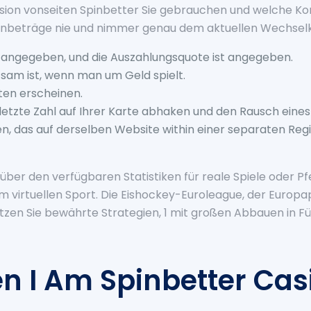
sion vonseiten Spinbetter Sie gebrauchen und welche K
enbeträge nie und nimmer genau dem aktuellen Wechselk
s angegeben, und die Auszahlungsquote ist angegeben.
sam ist, wenn man um Geld spielt.
ten erscheinen.
y letzte Zahl auf Ihrer Karte abhaken und den Rausch ein
en, das auf derselben Website within einer separaten Reg
 über den verfügbaren Statistiken für reale Spiele oder 
im virtuellen Sport. Die Eishockey-Euroleague, der Europa
utzen Sie bewährte Strategien, 1 mit großen Abbauen in Fü
 I Am Spinbetter Casi