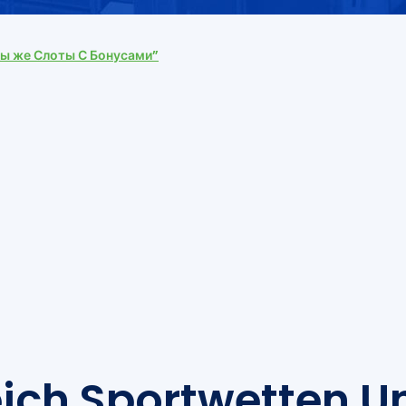
ры же Слоты С Бонусами”
eich Sportwetten 