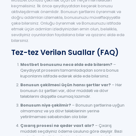
Mostbet bonusu çəkmək üçün bir neçə mərhələdən
keçməlisiniz. İlk öncə qeydiyyatdan keçərək bonusu
aktivləşdirmək önəmlidir. Bonusun şərtlərini öyrənmək və
doğru addımları izləməklə, bonusunuzu müvəffəqiyyətlə
çəkə bilərsiniz. Onluğu öyrənmək və Bonusunuzu istifadə
etmək üçün adımları izlədiyinizdən əmin olun, beləliklə,
sevdiyiniz oyunlardan faydalana bilər və qazanc əldə edə
bilərsiniz.
Tez-tez Verilən Suallar (FAQ)
Mostbet bonusunu necə əldə edə bilərəm?
–
Qeydiyyat prosesini tamamladıqdan sonra bonus
kuponlarını istifadə edərək əldə edə bilərsiniz.
Bonusun çəkilməsi üçün hansı şərtlər var?
– Hər
bonusun öz şərtləri var, dövr müddəti və dövr
tələblərini diqqətlə oxumaq lazımdır.
Bonusum niyə çəkilmir?
– Bonusun şərtlərinə uyğun
olmamanız və ya dövr tələblərinin yerinə
yetirilməməsi səbəbindən ola bilər.
Çıxarış prosesi nə qədər vaxt alır?
– Çıxarış
müddəti seçdiyiniz ödəmə üsuluna görə dəyişir. Bəzi