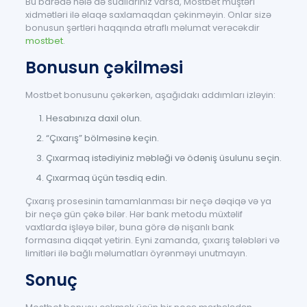
Bu barədə hələ də suallarınız varsa, Mostbet müştəri
xidmətləri ilə əlaqə saxlamaqdan çəkinməyin. Onlar sizə
bonusun şərtləri haqqında ətraflı məlumat verəcəkdir
mostbet
.
Bonusun çəkilməsi
Mostbet bonusunu çəkərkən, aşağıdakı addımları izləyin:
Hesabınıza daxil olun.
“Çıxarış” bölməsinə keçin.
Çıxarmaq istədiyiniz məbləği və ödəniş üsulunu seçin.
Çıxarmaq üçün təsdiq edin.
Çıxarış prosesinin tamamlanması bir neçə dəqiqə və ya
bir neçə gün çəkə bilər. Hər bank metodu müxtəlif
vaxtlarda işləyə bilər, buna görə də nişanlı bank
formasına diqqət yetirin. Eyni zamanda, çıxarış tələbləri və
limitləri ilə bağlı məlumatları öyrənməyi unutmayın.
Sonuç