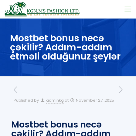
Mostbet bonus necə
çəkilir? Addım-addım
etməli olduğunuz şeylər
Published by
adminkg
at
November 27, 2025
Mostbet bonus necə
çəkilir? Addım-addım