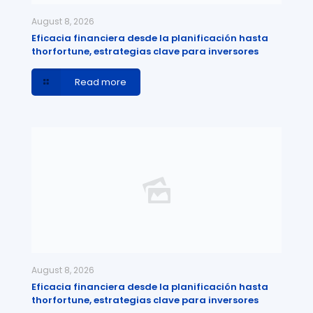
August 8, 2026
Eficacia financiera desde la planificación hasta
thorfortune, estrategias clave para inversores
Read more
August 8, 2026
Eficacia financiera desde la planificación hasta
thorfortune, estrategias clave para inversores