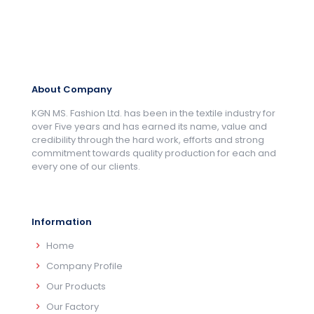
About Company
KGN MS. Fashion Ltd. has been in the textile industry for
over Five years and has earned its name, value and
credibility through the hard work, efforts and strong
commitment towards quality production for each and
every one of our clients.
Information
Home
Company Profile
Our Products
Our Factory