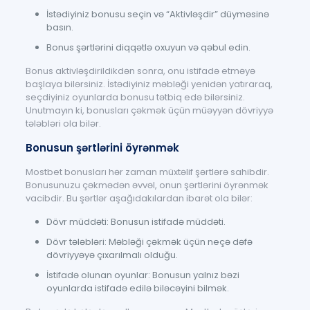
İstədiyiniz bonusu seçin və “Aktivləşdir” düyməsinə
basın.
Bonus şərtlərini diqqətlə oxuyun və qəbul edin.
Bonus aktivləşdirildikdən sonra, onu istifadə etməyə
başlaya bilərsiniz. İstədiyiniz məbləği yenidən yatıraraq,
seçdiyiniz oyunlarda bonusu tətbiq edə bilərsiniz.
Unutmayın ki, bonusları çəkmək üçün müəyyən dövriyyə
tələbləri ola bilər.
Bonusun şərtlərini öyrənmək
Mostbet bonusları hər zaman müxtəlif şərtlərə sahibdir.
Bonusunuzu çəkmədən əvvəl, onun şərtlərini öyrənmək
vacibdir. Bu şərtlər aşağıdakılardan ibarət ola bilər:
Dövr müddəti: Bonusun istifadə müddəti.
Dövr tələbləri: Məbləği çəkmək üçün neçə dəfə
dövriyyəyə çıxarılmalı olduğu.
İstifadə olunan oyunlar: Bonusun yalnız bəzi
oyunlarda istifadə edilə biləcəyini bilmək.