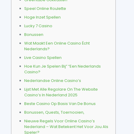
Speel Online Roulette
Hoge Inzet Spellen
Lucky 7 Casino
Bonussen
Wat Maakt Een Online Casino Écht
Nederlands?
Live Casino Spellen
Hoe Kun Je Spelen Bij” “Een Nederlands
Casino?
Nederlandse Online Casino’s
Lijst Met Alle Regolare On The Website
Casino’s In Nederland 2025
Beste Casino Op Basis Van De Bonus
Bonussen, Quests, Toernooien,
Nieuwe Regels Voor Online Casino’s
Nederland – Wat Betekent Het Voor Jou Als
Speler?