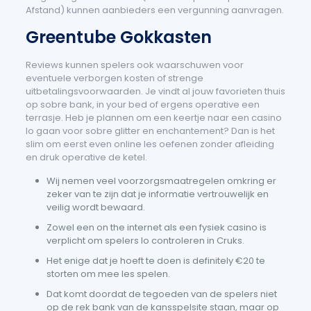
Afstand) kunnen aanbieders een vergunning aanvragen.
Greentube Gokkasten
Reviews kunnen spelers ook waarschuwen voor
eventuele verborgen kosten of strenge
uitbetalingsvoorwaarden. Je vindt al jouw favorieten thuis
op sobre bank, in your bed of ergens operative een
terrasje. Heb je plannen om een keertje naar een casino
lo gaan voor sobre glitter en enchantement? Dan is het
slim om eerst even online les oefenen zonder afleiding
en druk operative de ketel.
Wij nemen veel voorzorgsmaatregelen omkring er
zeker van te zijn dat je informatie vertrouwelijk en
veilig wordt bewaard.
Zowel een on the internet als een fysiek casino is
verplicht om spelers lo controleren in Cruks.
Het enige dat je hoeft te doen is definitely €20 te
storten om mee les spelen.
Dat komt doordat de tegoeden van de spelers niet
op de rek bank van de kansspelsite staan, maar op