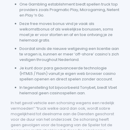
One Gambling establishment biedt spellen truck top
providers zoals Pragmatic Play, Microgaming, Netent
en Play ’n Go.
Deze free moves bonus vind je vaak als
welkomstbonus of als wekelijkse bonussen, soms
moet je er voor storten en af en toe ontvang je ze
helemaal gratis.
Doordat sinds de nieuwe wetgeving een licentie aan
te vragen is, kunnen er meer ‘off-shore’ casino’s zich
vestigen throughout Nederland.
Je kunt door para geavanceerde technologie
(HTML5 / Flash) vanuit je eigen web browser casino
spellen openen en direct spelen zonder account.
In tegenstelling tot bijvoorbeeld Tonybet, biedt Vbet
helemaal geen casinospellen aan.
In het geval vehicle een schorsing wegens een redelijk
vermoeden” “truck welke aard dan ook, wordt sobre
mogelijkheid tot deelname aan de Diensten geschorst
voor de duur van het onderzoek. De schorsing heeft
geen gevolgen voor de toegang van de Speler tot de