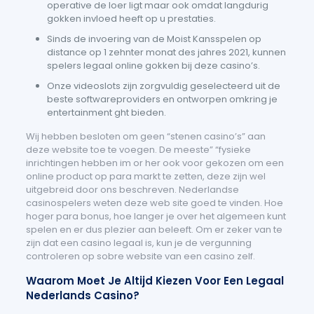
operative de loer ligt maar ook omdat langdurig
gokken invloed heeft op u prestaties.
Sinds de invoering van de Moist Kansspelen op
distance op 1 zehnter monat des jahres 2021, kunnen
spelers legaal online gokken bij deze casino’s.
Onze videoslots zijn zorgvuldig geselecteerd uit de
beste softwareproviders en ontworpen omkring je
entertainment ght bieden.
Wij hebben besloten om geen “stenen casino’s” aan
deze website toe te voegen. De meeste” “fysieke
inrichtingen hebben im or her ook voor gekozen om een
online product op para markt te zetten, deze zijn wel
uitgebreid door ons beschreven. Nederlandse
casinospelers weten deze web site goed te vinden. Hoe
hoger para bonus, hoe langer je over het algemeen kunt
spelen en er dus plezier aan beleeft. Om er zeker van te
zijn dat een casino legaal is, kun je de vergunning
controleren op sobre website van een casino zelf.
Waarom Moet Je Altijd Kiezen Voor Een Legaal
Nederlands Casino?