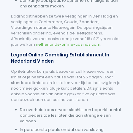
Dan kun je ook speak to opnemen om ditgene aan
ons kenbaar te maken.
Daarnaast hebben ze twee vestigingen in Den Haag en
vestigingen in Zoetermeer, Gouda, Zaandam,
Vlaardingen durante Nieuwegein. De openingstijden
verschillen onderling, evenals de leeftijdsgrens.
Afhankelijk van het casino ben je vanaf 18 of 21 years old
jaar welkom
netherlands-online-casinos.com
.
Legaal Online Gambling Establishment In
Nederland Vinden
Op Betnation kun je als bezoeker zelf kiezen voor een
limiet of je neemt een pauze van 1 tot 25 dagen. Door
standaard limieten in te stellen voor tijd en het svig kun je
nooit meer gokken lalu je kunt betalen. Dit zijn slechts
enkele voordelen van online gokken five opzichte van
een bezoek aan een casino van stenen.
De overheid koos ervoor slechts een beperkt aantal
aanbieders toe les laten die aan strenge eisen
voldoen.
In para eerste plaats omdat een verslaving