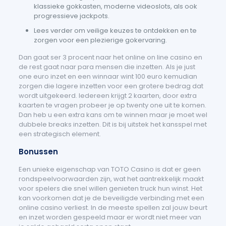
klassieke gokkasten, moderne videoslots, als ook
progressieve jackpots.
Lees verder om veilige keuzes te ontdekken en te
zorgen voor een plezierige gokervaring.
Dan gaat ser 3 procent naar het online on line casino en
de rest gaat naar para mensen die inzetten. Als je just
one euro inzet en een winnaar wint 100 euro kemudian
zorgen die lagere inzetten voor een grotere bedrag dat
wordt uitgekeerd. Iedereen krijgt 2 kaarten, door extra
kaarten te vragen probeer je op twenty one uit te komen.
Dan heb u een extra kans om te winnen maar je moet wel
dubbele breaks inzetten. Dit is bij uitstek het kansspel met
een strategisch element.
Bonussen
Een unieke eigenschap van TOTO Casino is dat er geen
rondspeelvoorwaarden zijn, wat het aantrekkelijk maakt
voor spelers die snel willen genieten truck hun winst. Het
kan voorkomen dat je de beveiligde verbinding met een
online casino verliest. In de meeste spellen zal jouw beurt
en inzet worden gespeeld maar er wordt niet meer van