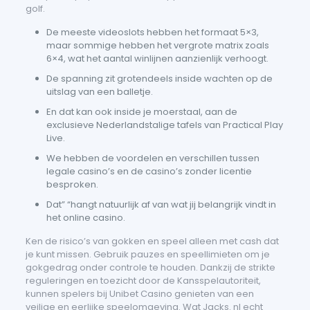
golf.
De meeste videoslots hebben het formaat 5×3,
maar sommige hebben het vergrote matrix zoals
6×4, wat het aantal winlijnen aanzienlijk verhoogt.
De spanning zit grotendeels inside wachten op de
uitslag van een balletje.
En dat kan ook inside je moerstaal, aan de
exclusieve Nederlandstalige tafels van Practical Play
Live.
We hebben de voordelen en verschillen tussen
legale casino’s en de casino’s zonder licentie
besproken.
Dat” “hangt natuurlijk af van wat jij belangrijk vindt in
het online casino.
Ken de risico’s van gokken en speel alleen met cash dat
je kunt missen. Gebruik pauzes en speellimieten om je
gokgedrag onder controle te houden. Dankzij de strikte
reguleringen en toezicht door de Kansspelautoriteit,
kunnen spelers bij Unibet Casino genieten van een
veilige en eerlijke speelomgeving. Wat Jacks. nl echt