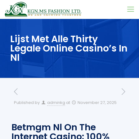
Lijst Met Alle Thirty
Legale Online Casino’s In
Nl
Published by
adminkg
at
November 27, 2025
Betmgm Nl On The
Internet Casino: 100%