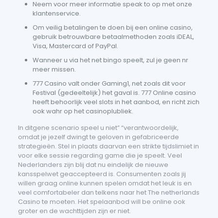
Neem voor meer informatie speak to op met onze
klantenservice.
Om veilig betalingen te doen bij een online casino,
gebruik betrouwbare betaalmethoden zoals iDEAL,
Visa, Mastercard of PayPal.
Wanneer u via het net bingo speelt, zul je geen nr
meer missen.
777 Casino valt onder Gaming1, net zoals dit voor
Festival (gedeeltelijk) het gaval is. 777 Online casino
heeft behoorlijk veel slots in het aanbod, en richt zich
ook wahr op het casinoplubliek.
In ditgene scenario speel u niet” “verantwoordelijk,
omdat je jezelf dwingt te geloven in gefabriceerde
strategieën. Stel in plaats daarvan een strikte tijdslimiet in
voor elke sessie regarding game die je speelt. Veel
Nederlanders zijn blij dat nu eindelijk de nieuwe
kansspelwet geaccepteerd is. Consumenten zoals jij
willen graag online kunnen spelen omdat het leuk is en
veel comfortabeler dan telkens naar het The netherlands
Casino te moeten. Het spelaanbod will be online ook
groter en de wachttijden zijn er niet.