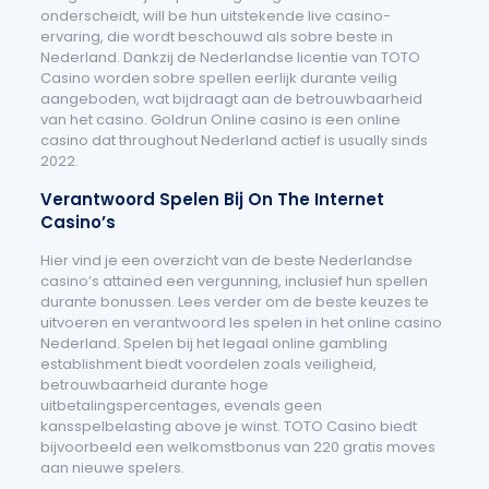
onderscheidt, will be hun uitstekende live casino-
ervaring, die wordt beschouwd als sobre beste in
Nederland. Dankzij de Nederlandse licentie van TOTO
Casino worden sobre spellen eerlijk durante veilig
aangeboden, wat bijdraagt aan de betrouwbaarheid
van het casino. Goldrun Online casino is een online
casino dat throughout Nederland actief is usually sinds
2022.
Verantwoord Spelen Bij On The Internet
Casino’s
Hier vind je een overzicht van de beste Nederlandse
casino’s attained een vergunning, inclusief hun spellen
durante bonussen. Lees verder om de beste keuzes te
uitvoeren en verantwoord les spelen in het online casino
Nederland. Spelen bij het legaal online gambling
establishment biedt voordelen zoals veiligheid,
betrouwbaarheid durante hoge
uitbetalingspercentages, evenals geen
kansspelbelasting above je winst. TOTO Casino biedt
bijvoorbeeld een welkomstbonus van 220 gratis moves
aan nieuwe spelers.