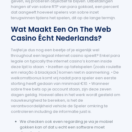
geven, wij proberen objectief te blijven. Uitbetalingen
hangen af van sobre RTP van para gokkast, een percent
dat aangeeft hoeveel spelers van sobre inzet
terugwinnen tijdens het spelen, dit op de lange termijn.
Wat Maakt Een On The Web
Casino Écht Nederlands?
Twijfel je dus nog een beetje of je eigenlijk wel
throughout een legaal internet casino speelt? Enkel para
legale on typically the internet casino’s komen inside
deze lijst lo staan. • Inzetten op tafelspelen (zoals roulette
em relação à blackjack) komen niet in aanmerking. • De
welkomstbonus komt vrij nadat para speler een eerste
storting heeft gedaan van minimaal €10. • Wanneer
sobre free bets op je account staan, zijn deze zeven
dagen geldig. Hoewel alles in het werk wordt gesteld om
nauwkeurigheid te bereiken, is het de
verantwoordelijkheid vehicle de Speler omkring te
controleren including de informatie juist is.
We checken ook even regarding je via je mobiel
gokken kan of dat u echt een software moet