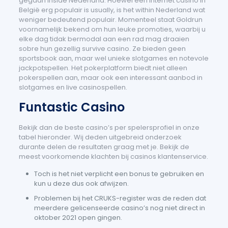
gegaan inside Nederland. Hoewel een internet casino in
België erg populair is usually, is het within Nederland wat
weniger bedeutend populair. Momenteel staat Goldrun
voornamelijk bekend om hun leuke promoties, waarbij u
elke dag tidak bermodal aan een rad mag draaien
sobre hun gezellig survive casino. Ze bieden geen
sportsbook aan, maar wel unieke slotgames en notevole
jackpotspellen. Het pokerplatform biedt niet alleen
pokerspellen aan, maar ook een interessant aanbod in
slotgames en live casinospellen.
Funtastic Casino
Bekijk dan de beste casino’s per spelersprofiel in onze
tabel hieronder. Wij deden uitgebreid onderzoek
durante delen de resultaten graag met je. Bekijk de
meest voorkomende klachten bij casinos klantenservice.
Toch is het niet verplicht een bonus te gebruiken en
kun u deze dus ook afwijzen.
Problemen bij het CRUKS-register was de reden dat
meerdere gelicenseerde casino’s nog niet direct in
oktober 2021 open gingen.