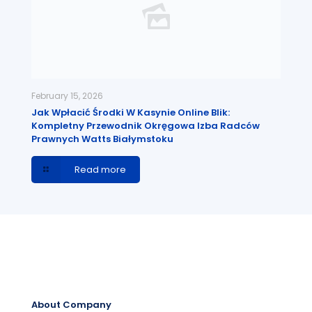
February 15, 2026
Jak Wpłacić Środki W Kasynie Online Blik:
Kompletny Przewodnik Okręgowa Izba Radców
Prawnych Watts Białymstoku
Read more
About Company