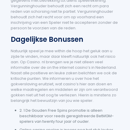
gegevens met betrekking tot diens Speelrekening.
Vergunninghouder behoudt zich een recht om para
reden van schorsing niet te partiet. Vergunninghouder
behoudt zich het recht voor om op voorhand een
inschrijving van een Speler niet te accepteren zonder de
persoon te voorzien van de reden.
Dagelijkse Bonussen
Natuurlijk speel je mee within de hoop het geluk aan u
zijde te vinden, maar daar kleeft natuurlijk ook het risico
aan. Op Casino. nl brengen we je niet alleen veel
informatie over de on the internet casino’s in Nederland.
Naast alle positieve en leuke zaken belichten we ook de
kritische punten. We informeren u over hoe het
gokverslaving eruitziet, wat casino’s hier aan doen en
welke maatregelen en middelen er zijn om verantwoord
gokken niet uit het oog te verliezen. Hierin is minstens zo
belangrijk het bewustzijn van jou wie speler.
2. 1 De Gouden Free Spins promotie is alleen
beschikbaar voor reeds geregistreerde BetMGM-
spelers van twenty four jaar of ouder.
Online casino spelen is ineens nog het stuk leuker