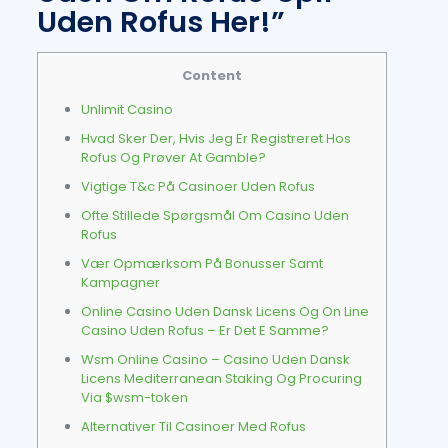
Uden Rofus Her!”
Content
Unlimit Casino
Hvad Sker Der, Hvis Jeg Er Registreret Hos
Rofus Og Prøver At Gamble?
Vigtige T&c På Casinoer Uden Rofus
Ofte Stillede Spørgsmål Om Casino Uden
Rofus
Vær Opmærksom På Bonusser Samt
Kampagner
Online Casino Uden Dansk Licens Og On Line
Casino Uden Rofus – Er Det E Samme?
Wsm Online Casino – Casino Uden Dansk
Licens Mediterranean Staking Og Procuring
Via $wsm-token
Alternativer Til Casinoer Med Rofus