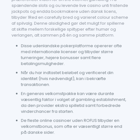
spændende slots og ou levende live casino unti fristende
jackpots og endda bookmakere uden dansk licens,
tilbyder 1Red en carefully bred og varieret colour scheme
af spilvalg. Denne alsidighed gør det muligt for spillerne
at skifte mellem forskellige spiltyper efter humør og
verlangen, alt sammen på én og samme platform.
Disse udenlandske pokerplatforme opererer ofte
med internationale licenser og tilbyder større
turneringer, højere bonusser samt flere
betalingsmuligheder.
Når du har indtastet beløbet og verificeret din
identitet (hvis nødvendigt), kan i bekræfte
transaktionen.
En generøs velkomstpakke kan være durante
væsentlig faktor i valget af gambling establishment,
da den provider ekstra spilletid samt forbedrede
vinderchancer fra starten.
De fleste online casinoer uden ROFUS tilbyder en
velkomstbonus, som ofte er væsentligt større end
på danske sider.