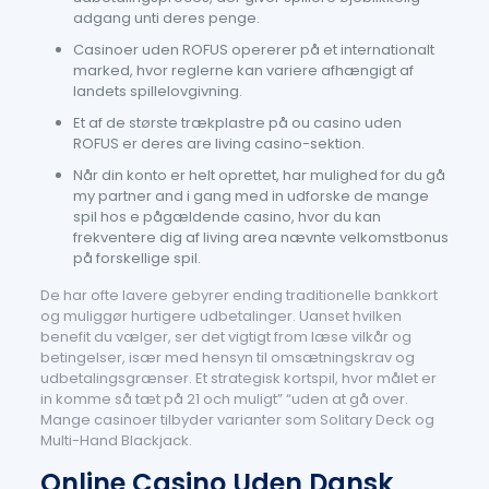
adgang unti deres penge.
Casinoer uden ROFUS opererer på et internationalt
marked, hvor reglerne kan variere afhængigt af
landets spillelovgivning.
Et af de største trækplastre på ou casino uden
ROFUS er deres are living casino-sektion.
Når din konto er helt oprettet, har mulighed for du gå
my partner and i gang med in udforske de mange
spil hos e pågældende casino, hvor du kan
frekventere dig af living area nævnte velkomstbonus
på forskellige spil.
De har ofte lavere gebyrer ending traditionelle bankkort
og muliggør hurtigere udbetalinger. Uanset hvilken
benefit du vælger, ser det vigtigt from læse vilkår og
betingelser, især med hensyn til omsætningskrav og
udbetalingsgrænser. Et strategisk kortspil, hvor målet er
in komme så tæt på 21 och muligt” “uden at gå over.
Mange casinoer tilbyder varianter som Solitary Deck og
Multi-Hand Blackjack.
Online Casino Uden Dansk