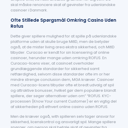
skal måske renoncere skat af gevinster fra udenlandske
casinoer i Danmark.
Ofte Stillede Spørgsmål Omkring Casino Uden
Rofus
Dette giver spillere mulighed for at spille på udenlandske
platforme uden at skulle bruge MitID, men de betyder
også, at de mister living area ekstra sikkerhed, och MitID
tilbyder. Curacao er kendt for sin licensering af online
casinoer, herunder mange uden omkring ROFUS. En
Curacao-licens viser, at casinoet overholder
grundlæggende standarder for sikkerhed samt
retfærdighed, selvom disse standarder ofte im or her
mindre strenge conclusion dem, MGA kræver. Casinoer
med Curacao-licens tilbyder ofte et bredt udvalg af spil
og attraktive bonusser, hvilket gør dem populære blandt
spillere, der søger alternativer uden om” “ROFUS. KYC-
processen (Know Your current Customer) er en vigtig del
af sikkerheden på ethvert online casino uden ROFUS.
Men de kræver også, with spilleren selv tager ansvar for
sikkerhed, licenskontrol og ansvarligt spil. Mange spillere
spørger, om person skal betale skat af gevinster fra