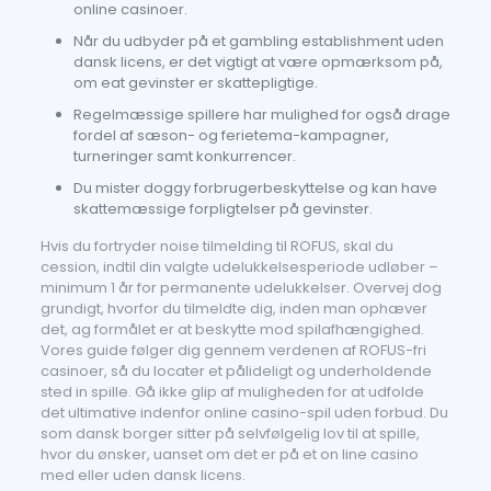
online casinoer.
Når du udbyder på et gambling establishment uden
dansk licens, er det vigtigt at være opmærksom på,
om eat gevinster er skattepligtige.
Regelmæssige spillere har mulighed for også drage
fordel af sæson- og ferietema-kampagner,
turneringer samt konkurrencer.
Du mister doggy forbrugerbeskyttelse og kan have
skattemæssige forpligtelser på gevinster.
Hvis du fortryder noise tilmelding til ROFUS, skal du
cession, indtil din valgte udelukkelsesperiode udløber –
minimum 1 år for permanente udelukkelser. Overvej dog
grundigt, hvorfor du tilmeldte dig, inden man ophæver
det, ag formålet er at beskytte mod spilafhængighed.
Vores guide følger dig gennem verdenen af ROFUS-fri
casinoer, så du locater et pålideligt og underholdende
sted in spille. Gå ikke glip af muligheden for at udfolde
det ultimative indenfor online casino-spil uden forbud. Du
som dansk borger sitter på selvfølgelig lov til at spille,
hvor du ønsker, uanset om det er på et on line casino
med eller uden dansk licens.