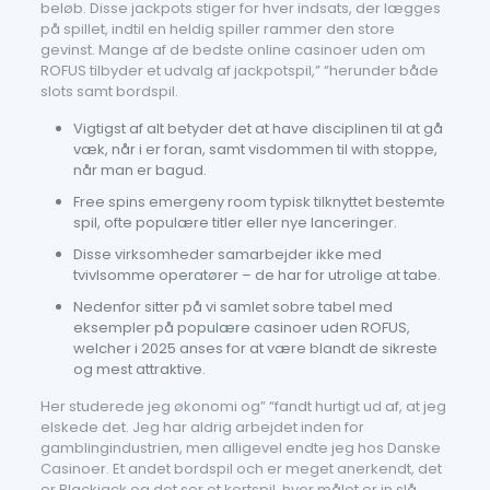
beløb. Disse jackpots stiger for hver indsats, der lægges
på spillet, indtil en heldig spiller rammer den store
gevinst. Mange af de bedste online casinoer uden om
ROFUS tilbyder et udvalg af jackpotspil,” “herunder både
slots samt bordspil.
Vigtigst af alt betyder det at have disciplinen til at gå
væk, når i er foran, samt visdommen til with stoppe,
når man er bagud.
Free spins emergeny room typisk tilknyttet bestemte
spil, ofte populære titler eller nye lanceringer.
Disse virksomheder samarbejder ikke med
tvivlsomme operatører – de har for utrolige at tabe.
Nedenfor sitter på vi samlet sobre tabel med
eksempler på populære casinoer uden ROFUS,
welcher i 2025 anses for at være blandt de sikreste
og mest attraktive.
Her studerede jeg økonomi og” “fandt hurtigt ud af, at jeg
elskede det. Jeg har aldrig arbejdet inden for
gamblingindustrien, men alligevel endte jeg hos Danske
Casinoer. Et andet bordspil och er meget anerkendt, det
er Blackjack og det ser et kortspil, hvor målet er in slå