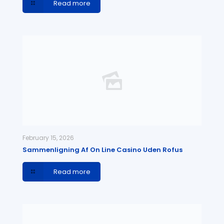
Read more
February 15, 2026
Sammenligning Af On Line Casino Uden Rofus
Read more