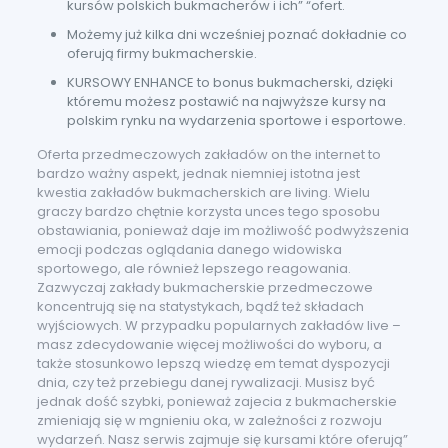
kursów polskich bukmacherów i ich” “ofert.
Możemy już kilka dni wcześniej poznać dokładnie co
oferują firmy bukmacherskie.
KURSOWY ENHANCE to bonus bukmacherski, dzięki
któremu możesz postawić na najwyższe kursy na
polskim rynku na wydarzenia sportowe i esportowe.
Oferta przedmeczowych zakładów on the internet to
bardzo ważny aspekt, jednak niemniej istotna jest
kwestia zakładów bukmacherskich are living. Wielu
graczy bardzo chętnie korzysta unces tego sposobu
obstawiania, ponieważ daje im możliwość podwyższenia
emocji podczas oglądania danego widowiska
sportowego, ale również lepszego reagowania.
Zazwyczaj zakłady bukmacherskie przedmeczowe
koncentrują się na statystykach, bądź też składach
wyjściowych. W przypadku popularnych zakładów live –
masz zdecydowanie więcej możliwości do wyboru, a
także stosunkowo lepszą wiedzę em temat dyspozycji
dnia, czy też przebiegu danej rywalizacji. Musisz być
jednak dość szybki, ponieważ zajecia z bukmacherskie
zmieniają się w mgnieniu oka, w zależności z rozwoju
wydarzeń. Nasz serwis zajmuje się kursami które oferują”