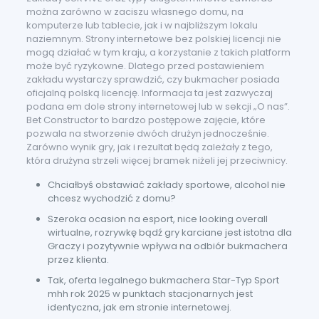
można zarówno w zaciszu własnego domu, na
komputerze lub tablecie, jak i w najbliższym lokalu
naziemnym. Strony internetowe bez polskiej licencji nie
mogą działać w tym kraju, a korzystanie z takich platform
może być ryzykowne. Dlatego przed postawieniem
zakładu wystarczy sprawdzić, czy bukmacher posiada
oficjalną polską licencję. Informacja ta jest zazwyczaj
podana em dole strony internetowej lub w sekcji „O nas”.
Bet Constructor to bardzo postępowe zajęcie, które
pozwala na stworzenie dwóch drużyn jednocześnie.
Zarówno wynik gry, jak i rezultat będą zależały z tego,
która drużyna strzeli więcej bramek niżeli jej przeciwnicy.
Chciałbyś obstawiać zakłady sportowe, alcohol nie
chcesz wychodzić z domu?
Szeroka ocasion na esport, nice looking overall
wirtualne, rozrywkę bądź gry karciane jest istotna dla
Graczy i pozytywnie wpływa na odbiór bukmachera
przez klienta.
Tak, oferta legalnego bukmachera Star-Typ Sport
mhh rok 2025 w punktach stacjonarnych jest
identyczna, jak em stronie internetowej.