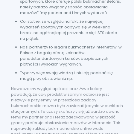
sportowych, które oferuje polski bukmacher Betcris,
należy bardzo wygodny sposób obstawiania
meczów” “my partner and i innych wydarzeń.
Co istotne, ze względu na fakt, że najwięcej
wydarzeń sportowych odbywa się w weekend
break, na ogół najlepiej prezentuje się t STS oferta
na piątek.
Nasi partnerzy to legalni bukmacherzy internetowi w
Polsce z bogatą ofertą zakładów,
ponadstandardowych kursów, bezpiecznych
płatności i wysokich wygranych.
Typerzy więc swoją wiedzą i intuicją popisać się
mogą przy obstawianiu np.
Nowoczesny wygląd aplikacji oraz żywe kolory
powodują, że cały produkt w samym odbiorze jest
niezwykle przyjemny. W przeszłości zakłady
bukmacherskie można było zawierać jedynie w punktach
stacjonarnych. Te czasy skończyły się już bardzo dawno
temu my partner and i teraz zdecydowana większość
graczy preferuje obstawianie meczów w Internecie. Tak
naprawdę zakłady bukmacherskie online watts