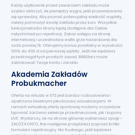
Każdy użytkownik przed zawarciem zakładu może
szybko obliczyć, ile pieniędzy wygra, jeśli przewidywania
się sprawdzą. Aby poznać potencjalną wielkość wypłaty,
należy pomnożyć kwotę zakładu przez kurs. Wszystkie
funkcjonalności strony będą dostępne dla Ciebie
natychmiast po rejestracji. Zakaz wstępu na stronę
internetową i uczestnictwa watts grze hazardowej dla
osób poniżej 16. Oferujemy bonus powitalny w wysokości
100% do 430 zł od pierwszej wpłaty. Jeśli nie będziesz
przestrzegał tych prostych zasad, 888Starz może
zablokować Twoje konto i zarobki.
Akademia Zakładów
Probukmacher
Oferta na virtuals w STS jest bardzo rozbudowana i
opatrzona świetnymi jakościowo wizualizacjami. W
ramach wirtualnej oferty sportowej możemy oczywiście
typować zarówno selekcje przedmeczowe, jak i kupony
LIVE. Wystarczy, że na stronie głównej wybierzesz opcję –
ZAŁÓŻ KONTO, the następnie przejdziesz poprzez krótki
formularz rejestracyjny. Nic trudnego, jeśli będziesz