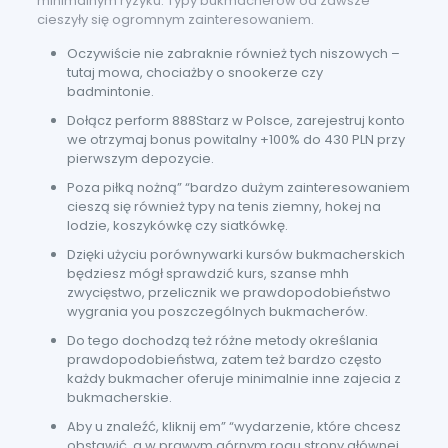
minimalnym ryzyku. Typy bukmacherów od zawsze
cieszyły się ogromnym zainteresowaniem.
Oczywiście nie zabraknie również tych niszowych –
tutaj mowa, chociażby o snookerze czy
badmintonie.
Dołącz perform 888Starz w Polsce, zarejestruj konto
we otrzymaj bonus powitalny +100% do 430 PLN przy
pierwszym depozycie.
Poza piłką nożną” “bardzo dużym zainteresowaniem
cieszą się również typy na tenis ziemny, hokej na
lodzie, koszykówkę czy siatkówkę.
Dzięki użyciu porównywarki kursów bukmacherskich
będziesz mógł sprawdzić kurs, szanse mhh
zwycięstwo, przelicznik we prawdopodobieństwo
wygrania you poszczególnych bukmacherów.
Do tego dochodzą też różne metody określania
prawdopodobieństwa, zatem też bardzo często
każdy bukmacher oferuje minimalnie inne zajecia z
bukmacherskie.
Aby u znaleźć, kliknij em” “wydarzenie, które chcesz
obstawić, a w prawym górnym rogu strony głównej