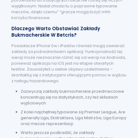
porównaniu do tradycyjnych lokali nie różnią się niczym
wyjątkowym. Nadal chodzi tu o poprawne typowanie
meczów, dzięki czemu” “gracze mogą liczyć mhh
korzyści finansowe.
Dlaczego Warto Obstawiać Zakłady
Bukmacherskie W Betcris?
Posiadacze iPhone’ów i iPadów również mogą zawierać
zakłady za pośrednictwem aplikacji. Funkcjonalność tej
wersji może nieznacznie różnić się od wersji na Androida,
ponieważ aplikacja na iOS jest na etapie otwartych
testów. Zauważyłeś u siebie objawy uzależnienia –
skontaktuj się z instytucjami oferującymi pomoc w wyjściu
z nałogu hazardowego.
Zazwyczaj zakłady bukmacherskie przedmeczowe
koncentrują się na statystykach, czy też składach
wyjściowych.
Z kolei najchętniej typowane są Premier League, Are
generally Liga, Ekstraklasa, Liga Mistrzów, Liga Europy
oraz mecze reprezentacji.
Warto jeszcze podkreślić, że zakłady