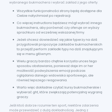
wybranego bukmachera i wybrać zakład z jego oferty.
Wszystkie funkcjonalności strony będą dostępne dla
Ciebie natychmiast po rejestracji.
Co więcej instructions będziesz mógł wybrać innego
bukmachera, aby porównać czy oferuje on wyższy
sprachkurs od wcześniej wskazanej firmy.
Jeżeli chcesz dowiedzieć się jakie typerzy na dziś
przygotowali propozycje zakładów bukmacherskich
to przejdź perform zakładki typy na dziś znajdującym
się w menu głównym.
Wielu graczy bardzo chętnie korzysta unces tego
sposobu obstawiania, ponieważ daje im or her
możliwość podwyższenia emocji podczas
oglądania danego widowiska sportowego, ale
również lepszego reagowania.
Warto więc dokładnie czytać kursy bukmacherskie i
wybierać ght, które zwiększają potencjalną wygraną
graczy.
Jeśli ktoś dobrze rozumie ten sport, niektóre zdarzenia
może przewidzieć z dużą dokładnością. Jedną z