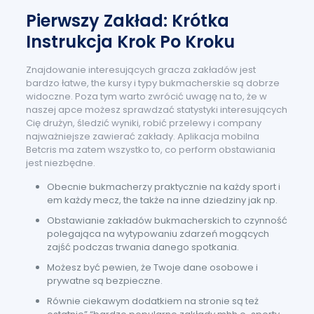
Pierwszy Zakład: Krótka
Instrukcja Krok Po Kroku
Znajdowanie interesujących gracza zakładów jest
bardzo łatwe, the kursy i typy bukmacherskie są dobrze
widoczne. Poza tym warto zwrócić uwagę na to, że w
naszej apce możesz sprawdzać statystyki interesujących
Cię drużyn, śledzić wyniki, robić przelewy i company
najważniejsze zawierać zakłady. Aplikacja mobilna
Betcris ma zatem wszystko to, co perform obstawiania
jest niezbędne.
Obecnie bukmacherzy praktycznie na każdy sport i
em każdy mecz, the także na inne dziedziny jak np.
Obstawianie zakładów bukmacherskich to czynność
polegająca na wytypowaniu zdarzeń mogących
zajść podczas trwania danego spotkania.
Możesz być pewien, że Twoje dane osobowe i
prywatne są bezpieczne.
Równie ciekawym dodatkiem na stronie są też