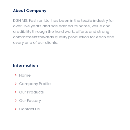
About Company
KGN MS. Fashion Ltd. has been in the textile industry for
over Five years and has earned its name, value and
credibility through the hard work, efforts and strong
commitment towards quality production for each and
every one of our clients.
Information
Home
Company Profile
Our Products
Our Factory
Contact Us