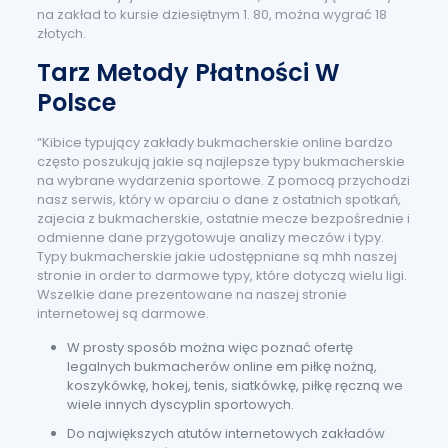
na zakład to kursie dziesiętnym 1. 80, można wygrać 18
złotych.
Tarz Metody Płatności W
Polsce
“Kibice typujący zakłady bukmacherskie online bardzo
często poszukują jakie są najlepsze typy bukmacherskie
na wybrane wydarzenia sportowe. Z pomocą przychodzi
nasz serwis, który w oparciu o dane z ostatnich spotkań,
zajecia z bukmacherskie, ostatnie mecze bezpośrednie i
odmienne dane przygotowuje analizy meczów i typy.
Typy bukmacherskie jakie udostępniane są mhh naszej
stronie in order to darmowe typy, które dotyczą wielu ligi.
Wszelkie dane prezentowane na naszej stronie
internetowej są darmowe.
W prosty sposób można więc poznać ofertę
legalnych bukmacherów online em piłkę nożną,
koszykówkę, hokej, tenis, siatkówkę, piłkę ręczną we
wiele innych dyscyplin sportowych.
Do największych atutów internetowych zakładów