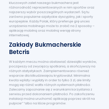
kluczowych zalet naszego bukmachera jest
różnorodność reprezentowanych w nim sportów oraz
najszerszy wybór poszczególnych wydarzeń. Są tu
zarówno popularne azjatyckie dyscypliny, jak i sporty
europejskie. Każdy Polak, który preferuje grę unces
urządzenia mobilnego może to zrobić na 2 sposoby –
aplikację mobilną oraz mobilną wersję strony
internetowej.
Zakłady Bukmacherskie
Betcris
W każdym meczu można obstawiać dziesiątki wyników,
począwszy od zwycięzcy spotkania, a skończywszy na
różnych statystykach. Zaimplementowano również
wsparcie dla kilkudziesięciu kryptowalut. Minimalna
kwota wpłaty i wypłaty in order to tylko 3 zł, ale limity
mogą się różnić watts różnych systemach płatności.
Zalecamy zapoznanie się z warunkami korzystania z
serwisu przed dokonaniem płatności. Po zakończeniu
instalacji można uruchomić aplikację poprzez skrót na
pulpicie” “albo na liście programów.