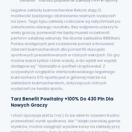
ostatnio” “bardzo popularne zakłady mhh e-sporty.
Legalne zakłady bukmacherskie Betcris dają Ci
możliwość bieżącego obstawiania realnych wydarzeń
na żywo. Tego typu zakłady rozliczane są natychmiast po
zakończeniu danego rezultatu. Bez wątpienia ucieszy to
wielu graczy, ponieważ nie będą musieli oczekiwać
perform ostatniej sekundy. Na stronie zakładów 888Starz
Polska dostępnych jest codziennie ponad a thousand
zdarzeń bukmacherskich dla ponad 50 dyscyplin
sportowych prezentowanych w różnych sekcjach. Do gry
można wykorzystać różne waluty, a do wpłat we wypłat
dostępne są” “dziesiątki e-portfeli i kryptowalut. Z
oczywistych względów oferta katowickiego legalnego
bukmachera STS oparta jest w głównej mierze na
zakładach bukmacherskich, dotyczących różnych
wydarzeń ze świata sportu.
Tarz Benefit Powitalny +100% Do 430 Pln Dla
Nowych Graczy
I choć opozycja jest tu 1 na 1, to be able to czasem trudno
przewidzieć wynik spotkania. Ale” “dzięki szerokiej gamie
wyników, można osiągnąć wysokie kursy na zakłady przy