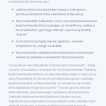
przejrzystość procesu gry.
Jeśli kochasz koszykówkę i wiesz o niej sporo,
spróbuj obstawić kilka zakładów w tej sekcji.
Aby wyświetlić kalkulator carry out obliczania kursów
bukmacherskich korzystając ze smartfona, należy z
food selection górnego kliknąć czerwoną ikonkę
“kupon”.
Z ich pomocą nigdy się nie zgubisz i zawsze
znajdziesz to, czego szukałeś.
W przeszłości zakłady bukmacherskie można było
zawierać jedynie w punktach stacjonarnych.
Oczywiście nie zabraknie również tych niszowych – tutaj
mowa, chociażby o snookerze czy badmintonie. Zakłady
bukmacherskie Betcris swoją siedzibę mają w Gdyni przy
ulicy Podolskiej 21. Firma otrzymała licencję em zakłady
bukmacherskie on the internet, co oznacza, że na ten
time będziesz mógł skorzystać” “unces gry na stronie
internetowej, a keineswegs w punkcie stacjonarnym.
Zakłady bukmacherskie Betcris to jeden unces
najmłodszych operatorów na polskim rynku. Możesz być
jednak spokojny, ponieważ firma posiada licencję