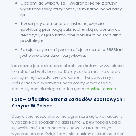
Opcjami do wyboru są – wygrana jednej z drużyn,
wynik remisowy, rzuty rożne, rzuty karne, handicapy
itp.
Trzecią my partner and i chyba najczęściej
spotykaną promocją bukmacherską są bonusy od
depozytu, często nazywane bonusem na start albo
powitalnym.
Sekcja kasyna na żywo na oficjalnej stronie 888Starz
jest o wiele bardziej rozrywkowa.
Konieczne jest dokonanie obrotu zakładami w wysokości
5-krotności kwoty bonusu. Każdy zakład musi zawierać
co najmniej trzy zdarzenia o kursie 1, 4 albo wyższym.
Jeśli gracz nie skorzysta unces oferty w tym czasie,
stanie się ona dla niego niedostępna
mostbet casino
.
Tarz – Oficjalna Strona Zakładów Sportowych I
Kasyna W Polsce
Oczywiście nasza oferta nie ogranicza się tylko i actually
wyłącznie do spotkań na dziś i jutro. Z pewnością uda ci
się wyświetlić kurs mhh mecz nawet z kilkudniowym
wyprzedzeniem. Dzięki temu nie musimy czekać na dzień