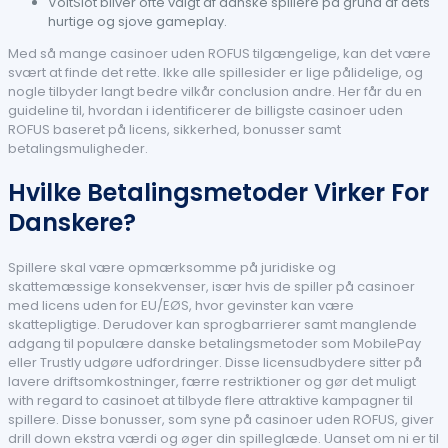
VoltSlot bliver ofte valgt af danske spillere på grund af dets
hurtige og sjove gameplay.
Med så mange casinoer uden ROFUS tilgængelige, kan det være
svært at finde det rette. Ikke alle spillesider er lige pålidelige, og
nogle tilbyder langt bedre vilkår conclusion andre. Her får du en
guideline til, hvordan i identificerer de billigste casinoer uden
ROFUS baseret på licens, sikkerhed, bonusser samt
betalingsmuligheder.
Hvilke Betalingsmetoder Virker For
Danskere?
Spillere skal være opmærksomme på juridiske og
skattemæssige konsekvenser, især hvis de spiller på casinoer
med licens uden for EU/EØS, hvor gevinster kan være
skattepligtige. Derudover kan sprogbarrierer samt manglende
adgang til populære danske betalingsmetoder som MobilePay
eller Trustly udgøre udfordringer. Disse licensudbydere sitter på
lavere driftsomkostninger, færre restriktioner og gør det muligt
with regard to casinoet at tilbyde flere attraktive kampagner til
spillere. Disse bonusser, som syne på casinoer uden ROFUS, giver
drill down ekstra værdi og øger din spilleglæde. Uanset om ni er til