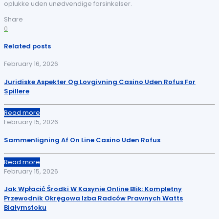
oplukke uden unødvendige forsinkelser.
Share
0
Related posts
February 16, 2026
Juridiske Aspekter Og Lovgivning Casino Uden Rofus For
Spillere
Read more
February 15, 2026
Sammenligning Af On Line Casino Uden Rofus
Read more
February 15, 2026
Jak Wpłacić Środki W Kasynie Online Blik: Kompletny
Przewodnik Okręgowa Izba Radców Prawnych Watts
Białymstoku