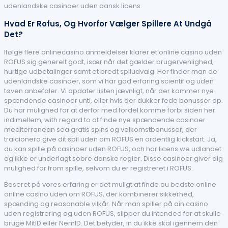
udenlandske casinoer uden dansk licens.
Hvad Er Rofus, Og Hvorfor Vælger Spillere At Undgå
Det?
Ifølge flere onlinecasino anmeldelser klarer et online casino uden
ROFUS sig generelt godt, især når det gælder brugervenlighed,
hurtige udbetalinger samt et bredt spiludvalg. Her finder man de
udenlandske casinoer, som vi har god erfaring scientif og uden
tøven anbefaler. Vi opdater listen jævnligt, når der kommer nye
spændende casinoer unti, eller hvis der dukker fede bonusser op.
Du har mulighed for at derfor med fordel komme forbi siden her
indimellem, with regard to at finde nye spændende casinoer
mediterranean sea gratis spins og velkomstbonusser, der
traicionero give dit spil uden om ROFUS en ordentlig kickstart. Ja,
du kan spille på casinoer uden ROFUS, och har licens we udlandet
og ikke er underlagt sobre danske regler. Disse casinoer giver dig
mulighed for from spille, selvom du er registreret i ROFUS.
Baseret på vores erfaring er det muligt at finde ou bedste online
online casino uden om ROFUS, der kombinerer sikkerhed,
spænding og reasonable vilkår. Når man spiller på ain casino
uden registrering og uden ROFUS, slipper du intended for at skulle
bruge MitID eller NemID. Det betyder, in du ikke skal igennem den