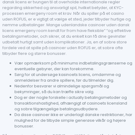
dansk licens er tvungen til at overholde internationale regler
regarding sikkerhed og ansvarligt spil, hvilket betyder, at KYC-
processen emergeny room et krav. Når du spiller på et casino
uden ROFUS, er e vigtigt at vælge et sted, jeder tilbyder hurtige og
nemme udbetalinger. Mange udenlandske casinoer uden dansk
licens emergeny room kendt for from have fleksible” “og effektive
betalingsmetoder, och sikrer, at du enkelt kan få dine gevinster
udbetalt hurtigt samt uden komplikationer. Ja, en af sobre store
fordele ved at spille på casinoer uden ROFUS er, at sobre ofte
tilbyder flere og større bonusser.
Vær opmærksom på minimums indbetalingsgrænserne og
eventuelle gebyrer, der kan forekomme.
Sørg for at undersøge kasinoets licens, omdømme og
anmeldelser fra andre spillere, før du tilmelder dig.
Nedenfor besvarer vi almindelige spørgsmål og
bekymringer, så du kan træffe sikre valg.
Dog er der nogle forskelle i actually betalingsmetoder og
transaktionshastighed, afhængigt af casinoets licensland
og sobre tilgængelige betalingsudbydere.
Da disse casinoer ikke er underlagt danske restriktioner, har
mulighed for de tilbyde simple generøse vilkår og højere
bonusser.