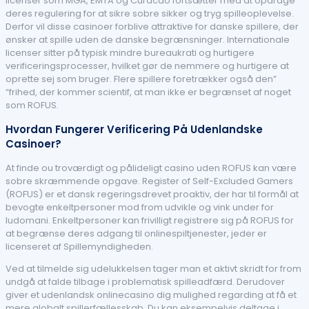
licenser som MGA, EMTA og Curacao fortsætter med at opdrage
deres regulering for at sikre sobre sikker og tryg spilleoplevelse.
Derfor vil disse casinoer forblive attraktive for danske spillere, der
ønsker at spille uden de danske begrænsninger. Internationale
licenser sitter på typisk mindre bureaukrati og hurtigere
verificeringsprocesser, hvilket gør de nemmere og hurtigere at
oprette sej som bruger. Flere spillere foretrækker også den”
“frihed, der kommer scientif, at man ikke er begrænset af noget
som ROFUS.
Hvordan Fungerer Verificering På Udenlandske
Casinoer?
At finde ou troværdigt og pålideligt casino uden ROFUS kan være
sobre skræmmende opgave. Register of Self-Excluded Gamers
(ROFUS) er et dansk regeringsdrevet proaktiv, der har til formål at
bevogte enkeltpersoner mod from udvikle og vink under for
ludomani. Enkeltpersoner kan frivilligt registrere sig på ROFUS for
at begrænse deres adgang til onlinespiltjenester, jeder er
licenseret af Spillemyndigheden.
Ved at tilmelde sig udelukkelsen tager man et aktivt skridt for from
undgå at falde tilbage i problematisk spilleadfærd. Derudover
giver et udenlandsk onlinecasino dig mulighed regarding at få et
mere globalt spillerfællesskab. Du kan eksempelvis deltage i