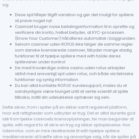
sig.
Disse spil tilføjer tilgift variation og gør det muligt for spillere
at prøve noget nyt.
Casinoet bruger noise betalingsinformation til in oprette og
verificere din konto, hvilket betyder, at KYC-processen
(Know Your Customer) håndteres automatisk i baggrunden.
Selvom casinoer uden ROFUS ikke følger de samme regler
som danske licensierede casinoer, tilbyder mange stadig
funktioner til at hjælpe spillere med with holde deres
spillevaner under kontrol.
De mest troværdige online casino uden rofus arbejder
aktivt med ansvarligt spil uden rofus, och både via tekniske
funktioner og synlig information.
Du kan altid kontakte ROFUS’ kundesupport, males du vil
sandsynligvis være tvunget until at vente scientif at spille
tillbaka, indtil din udelukkelse ophæver sig selv..
Dette sikrer, from i spiller på en sikker samt reguleret platform,
hvor eat rettigheder som udbyder er tryg. Det er altid durante god
idé from tjekke casinoets licensoplysninger, før man begynder at
spille, with regard to at sikre en tryg og sikker spiloplevelse. Hos
Udenrofus. com er mire dedikerede til with hjælpe spillere
mediterranean at træffe sikre og ansvarlige valg, når de spiller på