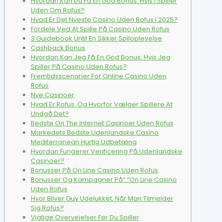
Hvordan Kan Du Få En God Bonus, Hvis I Spiller
Uden Om Rofus?
Hvad Er Det Nyeste Casino Uden Rofus I 2025?
Fordele Ved At Spille På Casino Uden Rofus
3 Guidebook Until En Sikker Spiloplevelse
Cashback Bonus
Hvordan Kan Jeg Få En God Bonus, Hvis Jeg
Spiller På Casino Uden Rofus?
Fremtidsscenarier For Online Casino Uden
Rofus
Nye Casinoer
Hvad Er Rofus, Og Hvorfor Vælger Spillere At
Undgå Det?
Bedste On The Internet Casinoer Uden Rofus
Markedets Bedste Udenlandske Casino
Mediterranean Hurtig Udbetaling
Hvordan Fungerer Verificering På Udenlandske
Casinoer?
Bonusser På On Line Casino Uden Rofus
Bonusser Og Kampagner På” “On Line Casino
Uden Rofus
Hvor Bliver Guy Udelukket, Når Man Tilmelder
Sig Rofus?
Vigtige Overvejelser Før Du Spiller