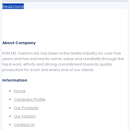
Read more
About Company
KGN MS. Fashion Ltd. has been in the textile industry for over Five
years and has earned its name, value and credibility through the
hard work, efforts and strong commitment towards quality
production for each and every one of our clients.
Information
Home
Company Profile
Our Products
Our Factory
Contact Us