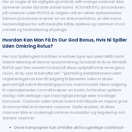
Her er nogle af de vigtigste grunde til, with mange casinoer ikke
opererer under durante dansk licens. At forstå KYC-proceduren
på casinoer uden ROFUS er nøglen unti en sikker spiloplevelse.
Selvom processen kræver en vis dokumentation, er det sobre
nødvendighed for with beskytte både spillere og casinoer imod
svindel og hvidvaskning af penge.
Hvordan Kan Man Få En Our God Bonus, Hvis Ni Spiller
Uden Omkring Rofus?
Her hos Spillefuglen fraråder ni enhver type spil uden MitID samt
videre læsning af denne opsummering, forudsat at du er tilmeldt
RUFUS spil! Den eneste forskel på disse spilplatforme emergeny
room, at du ved at benytte ain” “gambling establishment uden
registreringskrav kan få adgang til tjenester uden in skulle
gennemgå sobre tilmeldingsproces overhovedet. Mens adgang
til casinotjenester normalt kræver en konto, forhindres spillere
stadig i with deltage i spil med rigtige penge eller modtage
bonusser. Casinoer uden dansk licens kan tilbyde en højere grad
af anonymitet end danske casinoer. Dette skyldes, at disse
casinoer ikke er underlagt samme modulator og regulering och
danske casinoer.
Disse kampagner kan omfatte alt fra ugentlige cashback-