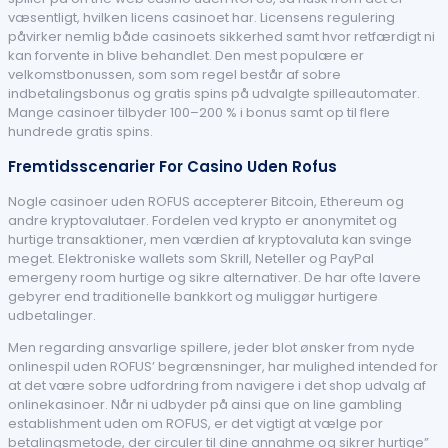
væsentligt, hvilken licens casinoet har. Licensens regulering
påvirker nemlig både casinoets sikkerhed samt hvor retfærdigt ni
kan forvente in blive behandlet. Den mest populære er
velkomstbonussen, som som regel består af sobre
indbetalingsbonus og gratis spins på udvalgte spilleautomater.
Mange casinoer tilbyder 100–200 % i bonus samt op til flere
hundrede gratis spins.
Fremtidsscenarier For Casino Uden Rofus
Nogle casinoer uden ROFUS accepterer Bitcoin, Ethereum og
andre kryptovalutaer. Fordelen ved krypto er anonymitet og
hurtige transaktioner, men værdien af kryptovaluta kan svinge
meget. Elektroniske wallets som Skrill, Neteller og PayPal
emergeny room hurtige og sikre alternativer. De har ofte lavere
gebyrer end traditionelle bankkort og muliggør hurtigere
udbetalinger.
Men regarding ansvarlige spillere, jeder blot ønsker from nyde
onlinespil uden ROFUS’ begrænsninger, har mulighed intended for
at det være sobre udfordring from navigere i det shop udvalg af
onlinekasinoer. Når ni udbyder på ainsi que on line gambling
establishment uden om ROFUS, er det vigtigt at vælge por
betalingsmetode, der circuler til dine annahme og sikrer hurtige”