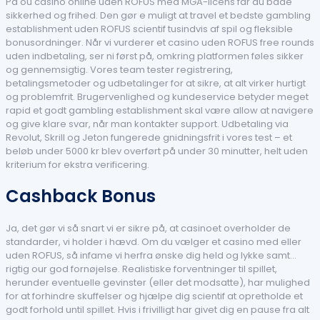
På ou casino online uden ROFUS med MGA-licens får du både
sikkerhed og frihed. Den gør e muligt at travel et bedste gambling
establishment uden ROFUS scientif tusindvis af spil og fleksible
bonusordninger. Når vi vurderer et casino uden ROFUS free rounds
uden indbetaling, ser ni først på, omkring platformen føles sikker
og gennemsigtig. Vores team tester registrering,
betalingsmetoder og udbetalinger for at sikre, at alt virker hurtigt
og problemfrit. Brugervenlighed og kundeservice betyder meget
rapid et godt gambling establishment skal være allow at navigere
og give klare svar, når man kontakter support. Udbetaling via
Revolut, Skrill og Jeton fungerede gnidningsfrit i vores test – et
beløb under 5000 kr blev overført på under 30 minutter, helt uden
kriterium for ekstra verificering.
Cashback Bonus
Ja, det gør vi så snart vi er sikre på, at casinoet overholder de
standarder, vi holder i hævd. Om du vælger et casino med eller
uden ROFUS, så infame vi herfra ønske dig held og lykke samt…
rigtig our god fornøjelse. Realistiske forventninger til spillet,
herunder eventuelle gevinster (eller det modsatte), har mulighed
for at forhindre skuffelser og hjælpe dig scientif at opretholde et
godt forhold until spillet. Hvis i frivilligt har givet dig en pause fra alt