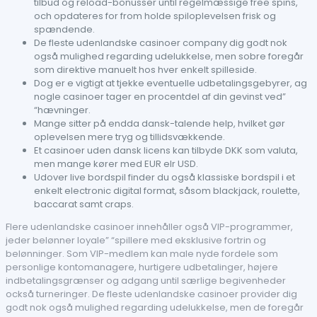
tilbud og reload-bonusser until regelmæssige free spins,
och opdateres for from holde spiloplevelsen frisk og
spændende.
De fleste udenlandske casinoer company dig godt nok
også mulighed regarding udelukkelse, men sobre foregår
som direktive manuelt hos hver enkelt spilleside.
Dog er e vigtigt at tjekke eventuelle udbetalingsgebyrer, ag
nogle casinoer tager en procentdel af din gevinst ved”
“hævninger.
Mange sitter på endda dansk-talende help, hvilket gør
oplevelsen mere tryg og tillidsvækkende.
Et casinoer uden dansk licens kan tilbyde DKK som valuta,
men mange kører med EUR elr USD.
Udover live bordspil finder du også klassiske bordspil i et
enkelt electronic digital format, såsom blackjack, roulette,
baccarat samt craps.
Flere udenlandske casinoer innehåller også VIP-programmer,
jeder belønner loyale” “spillere med eksklusive fortrin og
belønninger. Som VIP-medlem kan male nyde fordele som
personlige kontomanagere, hurtigere udbetalinger, højere
indbetalingsgrænser og adgang until særlige begivenheder
också turneringer. De fleste udenlandske casinoer provider dig
godt nok også mulighed regarding udelukkelse, men de foregår