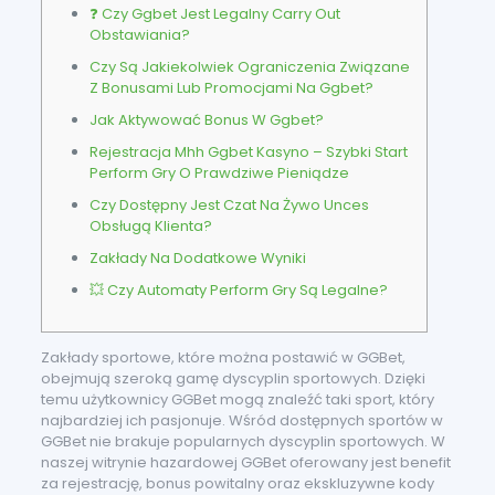
❓ Czy Ggbet Jest Legalny Carry Out
Obstawiania?
Czy Są Jakiekolwiek Ograniczenia Związane
Z Bonusami Lub Promocjami Na Ggbet?
Jak Aktywować Bonus W Ggbet?
Rejestracja Mhh Ggbet Kasyno – Szybki Start
Perform Gry O Prawdziwe Pieniądze
Czy Dostępny Jest Czat Na Żywo Unces
Obsługą Klienta?
Zakłady Na Dodatkowe Wyniki
💥 Czy Automaty Perform Gry Są Legalne?
Zakłady sportowe, które można postawić w GGBet,
obejmują szeroką gamę dyscyplin sportowych. Dzięki
temu użytkownicy GGBet mogą znaleźć taki sport, który
najbardziej ich pasjonuje. Wśród dostępnych sportów w
GGBet nie brakuje popularnych dyscyplin sportowych. W
naszej witrynie hazardowej GGBet oferowany jest benefit
za rejestrację, bonus powitalny oraz ekskluzywne kody