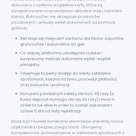
dokonana z systemu względnie karty, które są
zarejestrowane na prawdziwe i aktualne imię i nazwisko
klienta. Bukmacher nie akceptuje przekazów
pocztowych i actually wpłat dokonanych za pomocą
gotówki.
Bet staje się miejscem zarówno dla fanów esportów,
grunzochse i automatów do gier.
Co więcej, platforma udostępnia szybkie i
bezpieczne metody dokonania wpłat i wypłat
pieniędzy.
Obejmuje to pełny dostęp do oferty zakładów
sportowych, kasyna na żywo, procedur płatności,
oraz bonusów i promocji.
Bonusem powitalnym należy obrócić 45 razy (a
trzeci depozyt wymaga obrotu 50 razy) i musi in
order to be able in order to zostać wykonane t
czasie 5 dni od daty rejestracji.
Może być również konieczne utworzenie unikalnej nazwy
użytkownika i bezpiecznego hasła. Oferujemy
kompleksowe doświadczenie w zakładach sportowych z