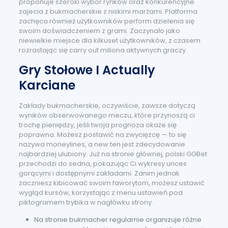
proponuje szeroki wybór rynków oraz konkurencyjne
zajecia z bukmacherskie z niskimi marżami. Platforma
zachęca również użytkowników perform dzielenia się
swoim doświadczeniem z grami. Zaczynało jako
niewielkie miejsce dla kilkuset użytkowników, z czasem
rozrastając się carry out miliona aktywnych graczy.
Gry Stołowe I Actually
Karciane
Zakłady bukmacherskie, oczywiście, zawsze dotyczą
wyników obserwowanego meczu, które przynoszą ci
trochę pieniędzy, jeśli twoja prognoza okaże się
poprawna. Możesz postawić na zwycięzcę — to się
nazywa moneylines, a new ten jest zdecydowanie
najbardziej ulubiony. Już na stronie głównej, polski GGBet
przechodzi do sedna, pokazując Ci wykresy unces
gorącymi i dostępnymi zakładami. Zanim jednak
zaczniesz kibicować swoim faworytom, możesz ustawić
wygląd kursów, korzystając z menu ustawień pod
piktogramem trybika w nagłówku strony.
Na stronie bukmacher regularnie organizuje różne