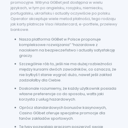
promocyjne. Witryna GGBet jest dostępna w wielu
językach, w tym po angielsku, rosyjsku, niemiecku,
portugalsku, ukraińsku i actually oczywiście po polsku.
Operator akceptuje wiele metod płatności, tego rodzaju
jak karty płatnicze Visa i Mastercard, e-portfele, przelewy
bankowe.
Nasza platforma GGBet w Polsce proponuje
kompleksowe rozwiązania” “hazardowe z
naciskiem na bezpieczeństwo i actually satysfakcję
graczy.
Szczególnie rób to, jeśli nie ma dużej rozbieżności
między kursami dwóch zawodników, co oznacza, że
nie byłbyś t stanie wygrać dużo, nawet jeśli zakład
zadziałałby dla Ciebie.
Doskonale rozumiemy, że każdy użytkownik posiada
własne preferencje co do sposobu, watts jaki
korzysta z usług hazardowych.
Oprócz standardowych bonusów kasynowych,
Casino GGbet oferuje specjalne promocje dla
fanów zakładów sportowych.
Te typy pozwalają graczom poszerzyć swoje