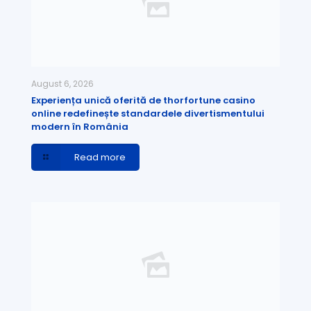
August 6, 2026
Experiența unică oferită de thorfortune casino
online redefinește standardele divertismentului
modern în România
Read more