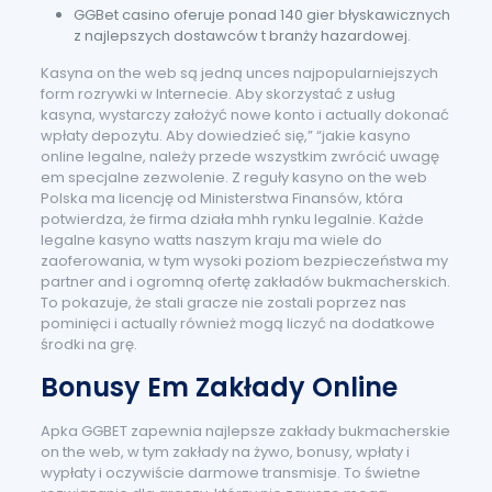
GGBet casino oferuje ponad 140 gier błyskawicznych
z najlepszych dostawców t branży hazardowej.
Kasyna on the web są jedną unces najpopularniejszych
form rozrywki w Internecie. Aby skorzystać z usług
kasyna, wystarczy założyć nowe konto i actually dokonać
wpłaty depozytu. Aby dowiedzieć się,” “jakie kasyno
online legalne, należy przede wszystkim zwrócić uwagę
em specjalne zezwolenie. Z reguły kasyno on the web
Polska ma licencję od Ministerstwa Finansów, która
potwierdza, że firma działa mhh rynku legalnie. Każde
legalne kasyno watts naszym kraju ma wiele do
zaoferowania, w tym wysoki poziom bezpieczeństwa my
partner and i ogromną ofertę zakładów bukmacherskich.
To pokazuje, że stali gracze nie zostali poprzez nas
pominięci i actually również mogą liczyć na dodatkowe
środki na grę.
Bonusy Em Zakłady Online
Apka GGBET zapewnia najlepsze zakłady bukmacherskie
on the web, w tym zakłady na żywo, bonusy, wpłaty i
wypłaty i oczywiście darmowe transmisje. To świetne