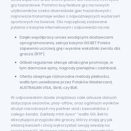
gry hazardowe. Pomimo buy feature gry na nowych
użytkowników czeka diversidade gier hazardowych i
najnowsze transmisje wideo z najważniejszych wydarzeń
sportowych na świecie. Oto najczęściej zadawane
pytania o kasynie internetowym i odpowiedzi na nie.
Dzięki współpracy unces wiodącymi dostawcami
oprogramowania, sekcja kasyna GG BET Polska
zapewnia uczciwą grę i wysokie wskaźniki zwrotu dla
gracza (RTP).
GGbet regularnie oferuje atrakcyjne promocje, w
tym darmowe spiny, nagrody pieniężne i cashback.
Oferta obejmuje różnorodne metody płatności,
watts tym uwielbiane przez Polaków Mastercard,
AUSTRALIAN VISA, Skrill, czy BLIK.
W odpowiednim dziale znajdziesz całe arkusze danych
dotyczące sezonów, play-offów, oraz ogólnych wyników
drużyn narodowych my partner and i zawodników z
całego świata. Zakłady mhh żywo” “watts GG. Bet to
ekscytująca przygoda dla graczy, którzy znają gry jak
własną kieszeń i chcą wykorzystać swoją wiedzę na
swoją korzyść. Wymaga zdecydowania i umiejętności