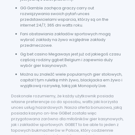
GG Gamble zachęca graczy carry out
rozwiązywania swoich pytań unces
przedstawicielami wsparcia, którzy są on the
internet 24/7, 365 dni watts roku.
Fani obstawiania zakładów sportowych mogą
wybrać zakłady na żywo względnie zakłady
przedmeczowe.
Gg bet casino Megaways jest już od jakiegoś czasu
częścią rodziny ggbet Belgium i zapewnia duży
wybór gier kasynowych.
Można su znaleźć wiele popularnych gier stołowych,
capital t tym ruletkę mhh żywo, blackjacka em żywo i
wyjątkową rozrywkę, taką jak Monopoly Live.
Doskonale rozumiemy, że każdy użytkownik posiada
własne preferencje co do sposobu, watts jaki korzysta
unces usług hazardowych. Nasza oferta bonusowa, jaką
posiada kasyno on-line GGBet została więc
przygotowana zarówno dla miłośników gier kasynowych,
jak i zakładów sportowych. GGBET to be able to jeden z
topowych bukmacherów w Polsce, który codziennie