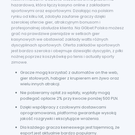
hazardowa, która łączy kasyno online z zakładami
sportowymi oraz esportowymi. Działając na polskim
rynku od kilku lat, zdobyła zaufanie graczy dzięki
szerokiej ofercie gier, atrakcyjnym bonusom i
profesjonalnej obsłudze klienta. Na GGbet Polska możesz
grać na prawdziwe pieniądze w setkach gier
kasynowych we obstawiać zakłady watts różnych
dyscyplinach sportowych. Oferta zakładów sportowych
jest bardzo szeroka i obejmuje dziesiątki dyscyplin, z piłki
nożnej poprzez koszykówkę po tenis i actually sporty
zimowe.
Gracze mogą korzystać z automatów on the web,
gier stołowych, habgier z krupierem em żywo oraz
wielu innych atrakcji.
Nie pobieramy opłat za wpłaty, wypłaty mogą
podlegać opłacie 2% przy kwocie poniżej 500 PLN.
Dzięki współpracy z czołowymi dostawcami
oprogramowania, platforma gwarantuje wysoką
jakość rozgrywki i ekscytujące wrażenia.
Dla każdego gracza keineswegs jest tajemnicą, że
esport jest aktualnie bardzo popularny.