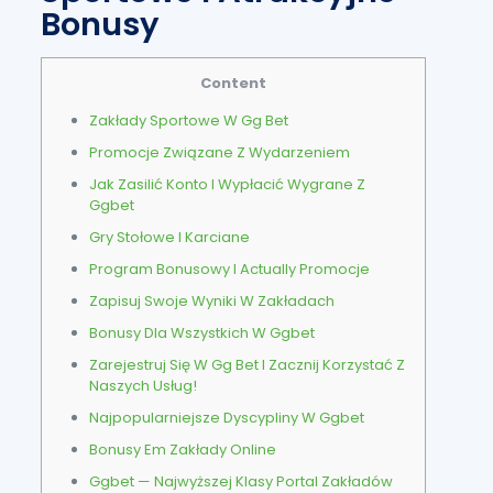
Bonusy
Content
Zakłady Sportowe W Gg Bet
Promocje Związane Z Wydarzeniem
Jak Zasilić Konto I Wypłacić Wygrane Z
Ggbet
Gry Stołowe I Karciane
Program Bonusowy I Actually Promocje
Zapisuj Swoje Wyniki W Zakładach
Bonusy Dla Wszystkich W Ggbet
Zarejestruj Się W Gg Bet I Zacznij Korzystać Z
Naszych Usług!
Najpopularniejsze Dyscypliny W Ggbet
Bonusy Em Zakłady Online
Ggbet — Najwyższej Klasy Portal Zakładów