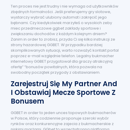
Ten proces nie jest trudny i nie wymaga od użytkowników
zbędnych formalności. Jeśli preferujemy gry slotowe,
wystarczy wybrać ulubiony automat i zakręcić jego
bębnami. Czy kiedykolwiek marzyłeś o wysokich zeby
miec przedmeczowe ggbet zakłady sportowe i
zwiększaniu dochodów z każdym kolejnym dniem?
Zanim in order to zrobisz, przyda Ci się kilka instrukcji ze
strony hazardowej GGBET. W przypadku bardziej
skomplikowanych sytuacji, warto rozważyć kontakt portal
poprzez e-mail względnie telefon. Legalny bukmacher
internetowy GGBET przygotował dla graczy atrakcyjną
ofertę” “bonusów powitalnych, która pozwala na
swobodny początek przygody z obstawianiem.
Zarejestruj Się My Partner And
I Obstawiaj Mecze Sportowe Z
Bonusem
GGBET in order to jeden unces topowych bukmacherów
w Polsce, który codziennie proponuje szeroki wybór
rynków oraz konkurencyjne zajecia z bukmacherskie z
niskimi marżami. GGbet to wszechstronna platforma