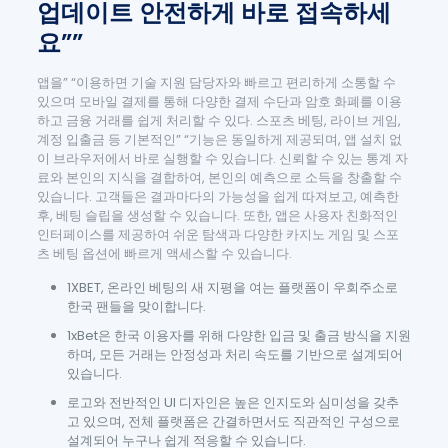
업데이트 안전하게 바로 접속하세
요””
앱을” “이용하면 기술 지원 담당자와 빠르고 편리하게 소통할 수
있으며 모바일 결제를 통해 다양한 결제 수단과 암호 화폐를 이용
하고 금융 거래를 쉽게 처리할 수 있다. 스포츠 베팅, 라이브 게임,
계정 입출금 등 기본적인” “기능은 동일하게 제공되며, 앱 설치 없
이 브라우저에서 바로 실행할 수 있습니다. 신뢰할 수 있는 통계 자
료와 본인의 지식을 결합하여, 본인의 예측으로 소득을 창출할 수
있습니다. 고객들은 결과마다의 가능성을 쉽게 따져보고, 예측한
후, 베팅 슬립을 생성할 수 있습니다. 또한, 앱은 사용자 친화적인
인터페이스를 제공하여 쉬운 탐색과 다양한 카지노 게임 및 스포
츠 베팅 옵션에 빠르게 액세스할 수 있습니다.
1XBET, 온라인 베팅의 새 지평͏을 여는 플랫폼이 우회주소로
한국 팬들͏을 맞이합니다.
1xBet은 한국 이용자를 위해 다양한 입금 및 출금 방식을 지원
하며, 모든 거래는 안정성과 처리 속도를 기반으로 설계되어
있습니다.
로고와 전반적인 UI 디자인은 높은 인지도와 심미성을 갖추
고 있으며, 전체 플랫폼은 간결하면서도 직관적인 구성으로
설계되어 누구나 쉽게 적응할 수 있습니다.