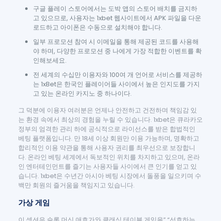
구글 플레이 스토어에서는 도박 앱의 스토어 배치를 금지하
고 있으므로, 사용자는 1xbet 웹사이트에서 APK 파일을 다운
로드하고 아이폰은 수동으로 설치해야 합니다.
일부 프로모션 참여 시 이메일을 통해 제공된 코드를 사용해
야 하며, 다양한 프로모션 중 나에게 가장 적합한 이벤트를 확
인해보세요.
전 세계의 수십만 이용자와 100여 개 언어로 서비스를 제공하
는 1xBet은 한국인 플레이어들 사이에서 높은 인지도를 가지
고 있는 온라인 카지노 중 하나이다.
그 덕분에 이용자 여러분은 언제나 안전하고 건전하며 책임감 있
는 환경 속에서 최상의 경험을 누릴 수 있습니다. 1xbet은 큐라카오
정부의 엄격한 관리 하에 공식적으로 라이선스를 받은 합법적인
베팅 플랫폼입니다. 만 18세 이상 회원만 이용 가능하며, 명확하고
합리적인 이용 약관을 통해 사용자 권리를 최우선으로 보장합니
다. 온라인 베팅 세계에서 독보적인 위치를 차지하고 있으며, 온라
인 엔터테인먼트를 즐기는 사용자들 사이에서 큰 인기를 얻고 있
습니다. 1xbet은 수년간 아시아 베팅 시장에서 돌풍을 일으키며 수
백만 회원의 즐거움을 책임지고 있습니다.
가상 게임
이 섹션은 슬롯 머신 애호가와 클래식 테이블 게임을” “선호하는