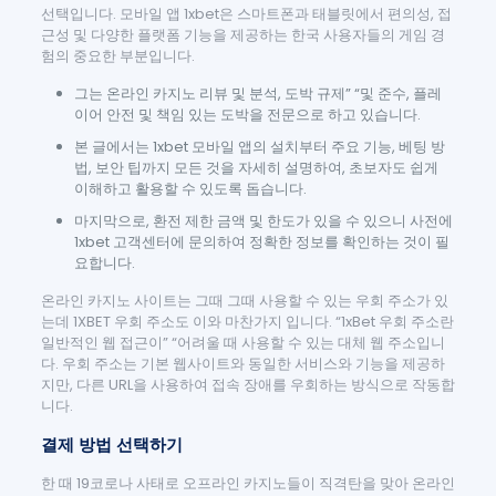
선택입니다. 모바일 앱 1xbet은 스마트폰과 태블릿에서 편의성, 접
근성 및 다양한 플랫폼 기능을 제공하는 한국 사용자들의 게임 경
험의 중요한 부분입니다.
그는 온라인 카지노 리뷰 및 분석, 도박 규제” “및 준수, 플레
이어 안전 및 책임 있는 도박을 전문으로 하고 있습니다.
본 글에서는 1xbet 모바일 앱의 설치부터 주요 기능, 베팅 방
법, 보안 팁까지 모든 것을 자세히 설명하여, 초보자도 쉽게
이해하고 활용할 수 있도록 돕습니다.
마지막으로, 환전 제한 금액 및 한도가 있을 수 있으니 사전에
1xbet 고객센터에 문의하여 정확한 정보를 확인하는 것이 필
요합니다.
온라인 카지노 사이트는 그때 그때 사용할 수 있는 우회 주소가 있
는데 1XBET 우회 주소도 이와 마찬가지 입니다. “1xBet 우회 주소란
일반적인 웹 접근이” “어려울 때 사용할 수 있는 대체 웹 주소입니
다. 우회 주소는 기본 웹사이트와 동일한 서비스와 기능을 제공하
지만, 다른 URL을 사용하여 접속 장애를 우회하는 방식으로 작동합
니다.
결제 방법 선택하기
한 때 19코로나 사태로 오프라인 카지노들이 직격탄을 맞아 온라인