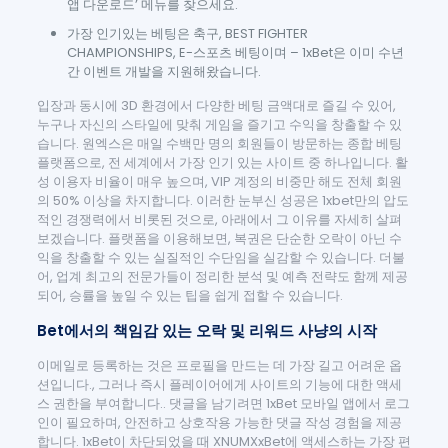
앱 다운로드’ 메뉴를 찾으세요.
가장 인기있는 베팅은 축구, BEST FIGHTER
CHAMPIONSHIPS, E-스포츠 베팅이며 – 1xBet은 이미 수년
간 이벤트 개발을 지원해왔습니다.
입장과 동시에 3D 환경에서 다양한 베팅 금액대로 즐길 수 있어,
누구나 자신의 스타일에 맞춰 게임을 즐기고 수익을 창출할 수 있
습니다. 원엑스은 매일 수백만 명의 회원들이 방문하는 종합 베팅
플랫폼으로, 전 세계에서 가장 인기 있는 사이트 중 하나입니다. 활
성 이용자 비율이 매우 높으며, VIP 계정의 비중만 해도 전체 회원
의 50% 이상을 차지합니다. 이러한 눈부신 성공은 1xbet만의 압도
적인 경쟁력에서 비롯된 것으로, 아래에서 그 이유를 자세히 살펴
보겠습니다. 플랫폼을 이용해보면, 복권은 단순한 오락이 아닌 수
익을 창출할 수 있는 실질적인 수단임을 실감할 수 있습니다. 더불
어, 업계 최고의 전문가들이 정리한 분석 및 예측 전략도 함께 제공
되어, 승률을 높일 수 있는 팁을 쉽게 접할 수 있습니다.
Bet에서의 책임감 있는 오락 및 리워드 사냥의 시작
이메일로 등록하는 것은 프로필을 만드는 데 가장 길고 어려운 옵
션입니다., 그러나 즉시 플레이어에게 사이트의 기능에 대한 액세
스 권한을 부여합니다.. 댓글을 남기려면 1xBet 모바일 앱에서 로그
인이 필요하며, 안전하고 상호작용 가능한 댓글 작성 경험을 제공
합니다. 1xBet이 차단되었을 때 XNUMXxBet에 액세스하는 가장 편