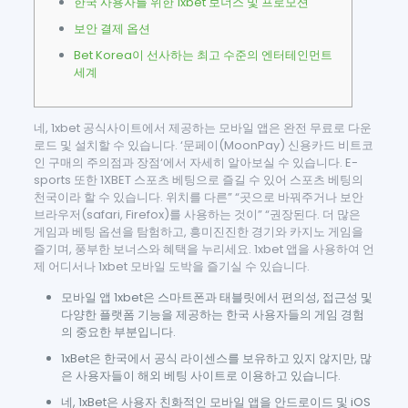
한국 사용자를 위한 1xbet 보너스 및 프로모션
보안 결제 옵션
Bet Korea이 선사하는 최고 수준의 엔터테인먼트
세계
네, 1xbet 공식사이트에서 제공하는 모바일 앱은 완전 무료로 다운
로드 및 설치할 수 있습니다. ‘문페이(MoonPay) 신용카드 비트코
인 구매의 주의점과 장점‘에서 자세히 알아보실 수 있습니다. E-
sports 또한 1XBET 스포츠 베팅으로 즐길 수 있어 스포츠 베팅의
천국이라 할 수 있습니다. 위치를 다른” “곳으로 바꿔주거나 보안
브라우저(safari, Firefox)를 사용하는 것이” “권장된다. 더 많은
게임과 베팅 옵션을 탐험하고, 흥미진진한 경기와 카지노 게임을
즐기며, 풍부한 보너스와 혜택을 누리세요. 1xbet 앱을 사용하여 언
제 어디서나 1xbet 모바일 도박을 즐기실 수 있습니다.
모바일 앱 1xbet은 스마트폰과 태블릿에서 편의성, 접근성 및
다양한 플랫폼 기능을 제공하는 한국 사용자들의 게임 경험
의 중요한 부분입니다.
1xBet은 한국에서 공식 라이센스를 보유하고 있지 않지만, 많
은 사용자들이 해외 베팅 사이트로 이용하고 있습니다.
네, 1xBet은 사용자 친화적인 모바일 앱을 안드로이드 및 iOS