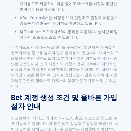
기기용으로 제공하여, 이동 중에도 데스크톱 버전과 동일한
범위의 기능을 제공합니다.
1xBet Korea에서는 베팅을 보다 안전하고 즐겁게 이용할 수
있도록 다양한 규정과 정책을 마련하고 있습니다.
축구부터 e스포츠까지 60여 종목͏을 제공하며͏, ͏ 실시간͏ 베팅
과 가상 스포츠도 즐길͏ 수 있습니다.
정기적으로 제공되는 뉴스레터를 구독하면, 최신 혜택과 특별 이
벤트에 대한 정보를 놓치지 않고 받아볼 수 있습니다. 보너스와 프
로모션은 베팅 금액을 늘리고, 추가적인 게임 경험을 제공하는 중
요한 요소입니다. 신규 사용자와 기존 사용자 모두에게 매력적인
혜택을 통해 더욱 흥미진진한 베팅 경험을 지원합니다. 실시간 스
트리밍 기술을 활용하여, 고화질 영상으로 게임을 진행하며, 사용
자들은 편안한 집에서도 카지노의 생생한 분위기를 느낄 수 있습
니다.
Bet 계정 생성 조건 및 올바른 가입
절차 안내
스포츠 베팅, 카지노, 라이브 카지노, 입출금, 프로모션 등 모든 주
요 기능을 지원합니다. 이 앱은 높은 성능과 유용성을 제공하여 베
팅과 도박을 위해 모바일 기기를 선호하는 사람들에게 이상적인