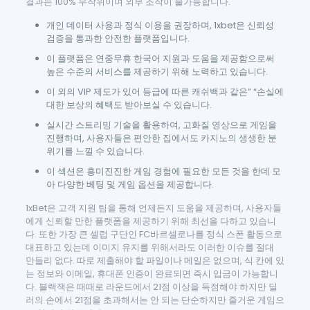
결과는 100% 무작위이며 외부 조작이 불가능합니다.
개인 데이터 사용과 정식 이용을 권장하며, 1xbet은 신뢰성
검증을 통과한 안전한 플랫폼입니다.
이 플랫폼은 연중무휴 한국어 지원과 도움을 제공함으로써
높은 수준의 서비스를 제공하기 위해 노력하고 있습니다.
이 외의 VIP 제도가 있어 등급에 따른 캐쉬백과 같은” “손실에
대한 보상의 혜택도 받아보실 수 있습니다.
실시간 스트리밍 기술을 활용하여, 고화질 영상으로 게임을
진행하며, 사용자들은 편안한 집에서도 카지노의 생생한 분
위기를 느낄 수 있습니다.
이 섹션은 흥미진진한 게임 경험에 필요한 모든 것을 한데 모
아 다양한 베팅 및 게임 옵션을 제공합니다.
1xBet은 고객 지원 팀을 통해 언제든지 도움을 제공하며, 사용자들
에게 신뢰할 만한 플랫폼을 제공하기 위해 최선을 다하고 있습니
다. 또한 가장 큰 셀럽 구단인 FC바르셀로나를 정식 스폰 활동으로
대표하고 있는데 이미지 유지를 위해서라도 이러한 이슈를 절대
만들리 없다. 따로 제출해야 할 파일이나 메일은 없으며, 식 칸에 있
는 정보와 이메일, 휴대폰 인증이 완료되면 즉시 입금이 가능합니
다. 블랙잭은 때때로 라운드에서 21점 이상을 득점해야 하지만 딜
러의 손에서 21점을 초과해서는 안 되는 단순하지만 즐거운 게임으