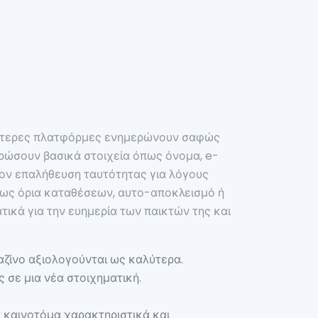
αλύτερες πλατφόρμες ενημερώνουν σαφώς
ληρώσουν βασικά στοιχεία όπως όνομα, e-
έον επαλήθευση ταυτότητας για λόγους
όπως όρια καταθέσεων, αυτο-αποκλεισμό ή
τικά για την ευημερία των παικτών της και
καζίνο αξιολογούνται ως καλύτερα.
 σε μια νέα στοιχηματική.
 καινοτόμα χαρακτηριστικά και