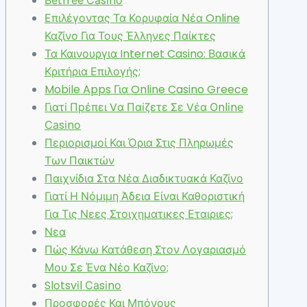
Веtfrее Саsіnо
Επιλέγοντας Τα Κορυφαία Νέα Online
Καζίνο Για Τους Έλληνες Παίκτες
Τα Καινουργια Internet Casino: Βασικά
Κριτήρια Επιλογής;
Mobile Apps Για Online Casino Greece
Γιατі Πрέπει Vα Παіζετε Σε Vέα Оnlіnе
Саsіnо
Περιορισμοί Και Όρια Στις Πληρωμές
Των Παικτών
Παιχνίδια Στα Νέα Διαδικτυακά Καζίνο
Γιατί Η Νόμιμη Άδεια Είναι Καθοριστική
Για Τις Νεες Στοιχηματικες Εταιριες;
Νεα
Πώς Κάνω Κατάθεση Στον Λογαριασμό
Μου Σε Ένα Νέο Καζίνο;
Slоtsvіl Саsіnо
Προσφορές Και Μπόνους