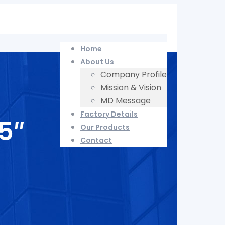
Home
About Us
Company Profile
Mission & Vision
MD Message
Factory Details
5″
Our Products
Contact