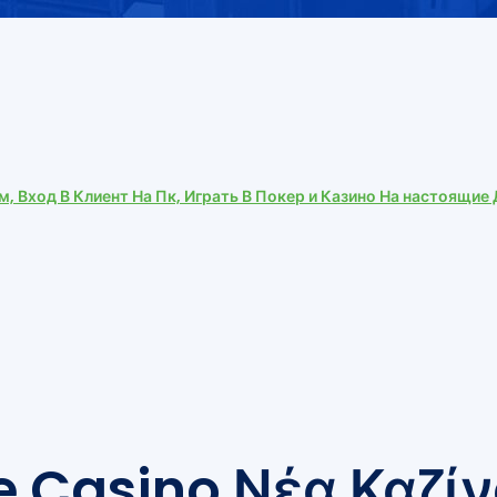
Вход В Клиент На Пк, Играть В Покер и Казино На настоящие 
e Casino Νέα Καζίν