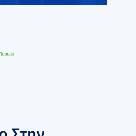
Деньги
ο Στην