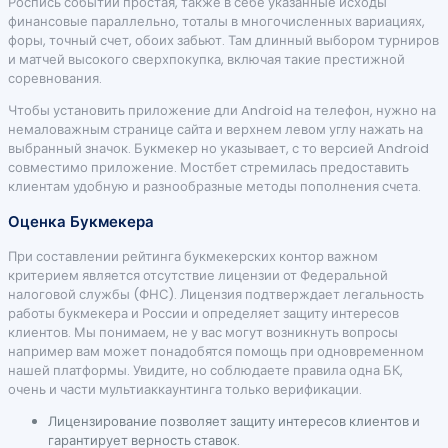
Роспись событий простая, также в себе указанные исходы
финансовые параллельно, тоталы в многочисленных вариациях,
форы, точный счет, обоих забьют. Там длинный выбором турниров
и матчей высокого сверхпокупка, включая такие престижной
соревнования.
Чтобы установить приложение дли Android на телефон, нужно на
немаловажным странице сайта и верхнем левом углу нажать на
выбранный значок. Букмекер но указывает, с то версией Android
совместимо приложение. Мостбет стремилась предоставить
клиентам удобную и разнообразные методы пополнения счета.
Оценка Букмекера
При составлении рейтинга букмекерских контор важном
критерием является отсутствие лицензии от Федеральной
налоговой службы (ФНС). Лицензия подтверждает легальность
работы букмекера и России и определяет защиту интересов
клиентов. Мы понимаем, не у вас могут возникнуть вопросы
например вам может понадобятся помощь при одновременном
нашей платформы. Увидите, но соблюдаете правила одна БК,
очень и части мультиаккаунтинга только верификации.
Лицензирование позволяет защиту интересов клиентов и
гарантирует верность ставок.