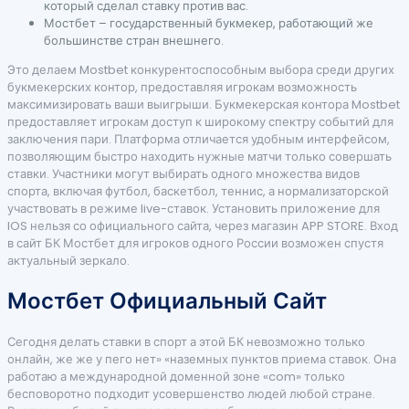
который сделал ставку против вас.
Мостбет – государственный букмекер, работающий же
большинстве стран внешнего.
Это делаем Mostbet конкурентоспособным выбора среди других
букмекерских контор, предоставляя игрокам возможность
максимизировать ваши выигрыши. Букмекерская контора Mostbet
предоставляет игрокам доступ к широкому спектру событий для
заключения пари. Платформа отличается удобным интерфейсом,
позволяющим быстро находить нужные матчи только совершать
ставки. Участники могут выбирать одного множества видов
спорта, включая футбол, баскетбол, теннис, а нормализаторской
участвовать в режиме live-ставок. Установить приложение для
IOS нельзя со официального сайта, через магазин APP STORE. Вход
в сайт БК Мостбет для игроков одного России возможен спустя
актуальный зеркало.
Мостбет Официальный Сайт
Сегодня делать ставки в спорт а этой БК невозможно только
онлайн, же же у пего нет» «наземных пунктов приема ставок. Она
работаю а международной доменной зоне «com» только
бесповоротно подходит усовершенство людей любой стране.