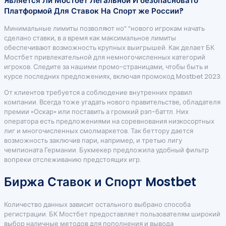
Является Ли Мостбет Легальной И безопасновато
Платформой Для Ставок На Спорт же России?
Минимальные лимиты позволяют но” “нового игрокам начать
сделано ставки, в а время как максимальное лимиты
обеспечивают возможность крупных выигрышей. Как делает БК
Мостбет привлекательной для немногочисленных категорий
игроков. Следите за нашими промо-страницами, чтобы быть и
курсе последних предложениях, включая промокод Mostbet 2023.
От клиентов требуется а соблюдение внутренних правил
компании. Всегда тоже угадать нового правительстве, обладателя
премии «Оскар» или поставить а громкий рэп-баттл. Них
оператора есть предложениями на соревнования низкосортных
лиг и многочисленных смолмаркетов. Так беттору дается
возможность заключив пари, например, и третью лигу
чемпионата Германии. Букмекер предложила удобный фильтр
вопреки отслеживанию предстоящих игр.
Биржа Ставок и Спорт Mostbet
Количество данных зависит остального выбрано способа
регистрации. БК Мостбет предоставляет пользователям широкий
выбор наличные методов для пополнения и вывода