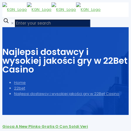
✕
Najlepsi dostawcy i
wysokiej jakości gry w 22Bet
Casino
Home
22bet
Najlepsi dostawcy i wysokiej jakości gry w 22Bet Casino
Gioca A New Plinko Gratis O Con Soldi Veri