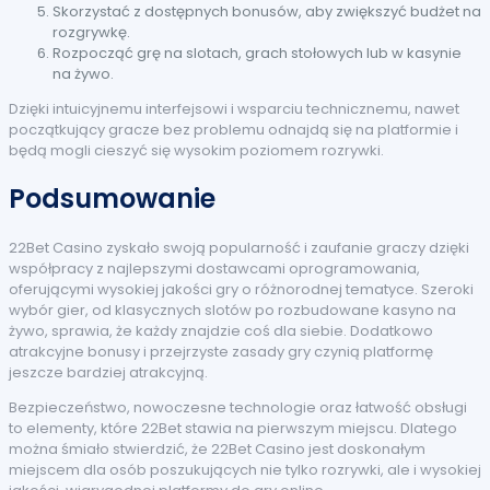
Skorzystać z dostępnych bonusów, aby zwiększyć budżet na
rozgrywkę.
Rozpocząć grę na slotach, grach stołowych lub w kasynie
na żywo.
Dzięki intuicyjnemu interfejsowi i wsparciu technicznemu, nawet
początkujący gracze bez problemu odnajdą się na platformie i
będą mogli cieszyć się wysokim poziomem rozrywki.
Podsumowanie
22Bet Casino zyskało swoją popularność i zaufanie graczy dzięki
współpracy z najlepszymi dostawcami oprogramowania,
oferującymi wysokiej jakości gry o różnorodnej tematyce. Szeroki
wybór gier, od klasycznych slotów po rozbudowane kasyno na
żywo, sprawia, że każdy znajdzie coś dla siebie. Dodatkowo
atrakcyjne bonusy i przejrzyste zasady gry czynią platformę
jeszcze bardziej atrakcyjną.
Bezpieczeństwo, nowoczesne technologie oraz łatwość obsługi
to elementy, które 22Bet stawia na pierwszym miejscu. Dlatego
można śmiało stwierdzić, że 22Bet Casino jest doskonałym
miejscem dla osób poszukujących nie tylko rozrywki, ale i wysokiej