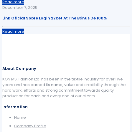
Read more
December 7, 2025
Link Oficial Sobre Login 22bet At The Bónus De 100%
Read more
About Company
KGN MS. Fashion Ltd. has been in the textile industry for over Five
years and has earned its name, value and credibility through the
hard work, efforts and strong commitment towards quality
production for each and every one of our clients.
Information
Home
Company Profile