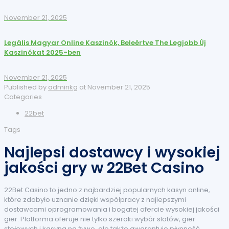
November 21, 2025
Legális Magyar Online Kaszinók, Beleértve The Legjobb Új
Kaszinókat 2025-ben
November 21, 2025
Published by
adminkg
at
November 21, 2025
Categories
22bet
Tags
Najlepsi dostawcy i wysokiej
jakości gry w 22Bet Casino
22Bet Casino to jedno z najbardziej popularnych kasyn online,
które zdobyło uznanie dzięki współpracy z najlepszymi
dostawcami oprogramowania i bogatej ofercie wysokiej jakości
gier. Platforma oferuje nie tylko szeroki wybór slotów, gier
stołowych i kasyna na żywo, ale także gwarantuje płynność