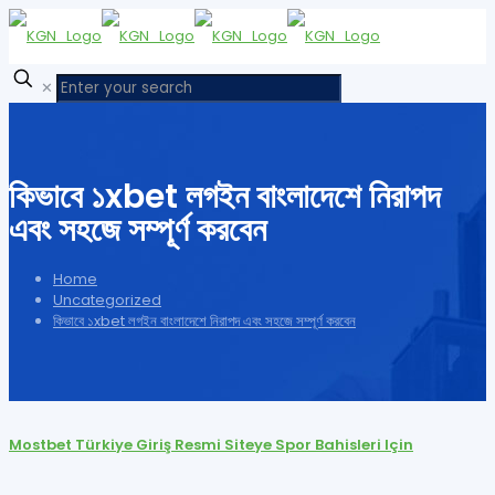
✕
কিভাবে ১xbet লগইন বাংলাদেশে নিরাপদ
এবং সহজে সম্পূর্ণ করবেন
Home
Uncategorized
কিভাবে ১xbet লগইন বাংলাদেশে নিরাপদ এবং সহজে সম্পূর্ণ করবেন
Mostbet Türkiye Giriş Resmi Siteye Spor Bahisleri Için