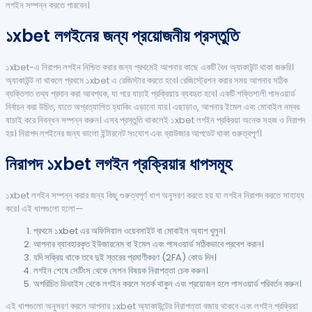
লগইন সম্পন্ন করতে পারবেন।
১xbet লগইনের জন্য প্রয়োজনীয় প্রস্তুতি
১xbet-এ নিরাপদ লগইন নিশ্চিত করার জন্য প্রথমেই আপনার কাছে একটি বৈধ অ্যাকাউন্ট থাকা জরুরি।
অ্যাকাউন্ট না থাকলে প্রথমে ১xbet এ রেজিস্টার করতে হবে। রেজিস্ট্রেশন করার সময় আপনার সঠিক
ব্যক্তিগত তথ্য প্রদান করা আবশ্যক, যা পরে যাচাই প্রক্রিয়ায় ব্যবহৃত হবে। একটি শক্তিশালী পাসওয়ার্ড
নির্বাচন করা উচিত, যাতে অপ্রত্যাশিত হ্যাকিং এড়ানো যায়। এছাড়াও, আপনার ইমেল এবং মোবাইল নম্বর
যাচাই করে নিবন্ধন সম্পন্ন করুন। এসব প্রস্তুতি থাকলেই ১xbet লগইন প্রক্রিয়া অনেক সহজ ও নিরাপদ
হয়। নিরাপদ লগইনের জন্য ভালো ইন্টারনেট সংযোগ এবং ব্রাউজার আপডেট থাকা গুরুত্বপূর্ণ।
নিরাপদ ১xbet লগইন প্রক্রিয়ার ধাপসমূহ
১xbet লগইন সম্পন্ন করার জন্য কিছু গুরুত্বপূর্ণ ধাপ অনুসরণ করতে হয় যা লগইন নিরাপদ করতে সাহায্য
করে। এই ধাপগুলো হলো—
প্রথমে ১xbet এর অফিসিয়াল ওয়েবসাইট বা মোবাইল অ্যাপ খুলুন।
আপনার ব্যাবহারকৃত ইউজারনেম বা ইমেল এবং পাসওয়ার্ড সঠিকভাবে প্রবেশ করান।
যদি সক্রিয় থাকে তবে দুই স্তরের প্রমাণীকরণ (2FA) কোড দিন।
লগইন শেষে সেটিংস থেকে সেশন বিষয়ক নিরাপত্তা চেক করুন।
অপরিচিত ডিভাইস থেকে লগইন করলে সতর্ক থাকুন এবং প্রয়োজন হলে পাসওয়ার্ড পরিবর্তন করুন।
এই ধাপগুলো অনুসরণ করলে আপনার ১xbet অ্যাকাউন্টের নিরাপত্তা বজায় থাকবে এবং লগইন প্রক্রিয়া