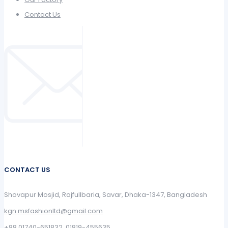
Contact Us
CONTACT US
Shovapur Mosjid, Rajfullbaria, Savar, Dhaka-1347, Bangladesh
kgn.msfashionltd@gmail.com
+88 01740-651832, 01819-455635