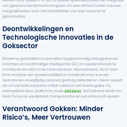
bieden voor spelers. In dit complexe speelveld biedt de integratie
van geavanceerde technologieën en een ethisch kader nieuwe
mogelijkheden voor het ontwikkelen van een duurzame
gokindustrie.
Deontwikkelingen en
Technologische Innovaties in de
Goksector
Moderne gokplatforms benutten tegenwoordig datagedreven
inzichten en kunstmatige intelligentie (AI) om spelerstrends te
monitoren en risico’s te minimaliseren. Bijvoorbeeld, door real-
time analyse van speelmobiliteit en inzetpatronen kunnen
operatoren vroegtijdig risicovol gedrag detecteren. Hierin speelt
de rol van betrouwbare online casino’s een belangrijke rol,
exemplified door platforms zoals
elitebet
, dat bekend staat om
haar focus op eerlijkheid, transparantie en verantwoord spelen.
Verantwoord Gokken: Minder
Risico’s, Meer Vertrouwen