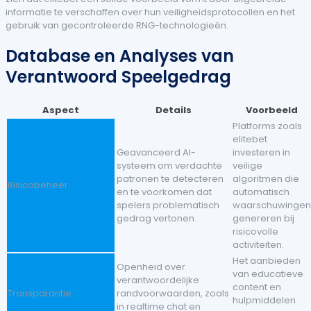
informatie te verschaffen over hun veiligheidsprotocollen en het
gebruik van gecontroleerde RNG-technologieën.
Database en Analyses van
Verantwoord Speelgedrag
Aspect
Details
Voorbeeld
Platforms zoals
elitebet
Geavanceerd AI-
investeren in
systeem om verdachte
veilige
patronen te detecteren
algoritmen die
Risicobeheer
en te voorkomen dat
automatisch
spelers problematisch
waarschuwingen
gedrag vertonen.
genereren bij
risicovolle
activiteiten.
Het aanbieden
Openheid over
van educatieve
verantwoordelijke
content en
Transparantie
randvoorwaarden, zoals
hulpmiddelen
in realtime chat en