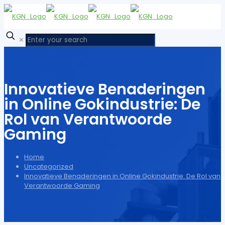
✕
Innovatieve Benaderingen
in Online Gokindustrie: De
Rol van Verantwoorde
Gaming
Home
Uncategorized
Innovatieve Benaderingen in Online Gokindustrie: De Rol van
Verantwoorde Gaming