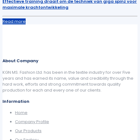
Effectieve training draait om de techniek van giga spinz voor
maximale krachtontwikkeling
Read more
About Company
KGN MS. Fashion Ltd. has been in the textile industry for over Five
years and has earned its name, value and credibility through the
hard work, efforts and strong commitment towards quality
production for each and every one of our clients.
Information
Home
Company Profile
Our Products
Our Factory