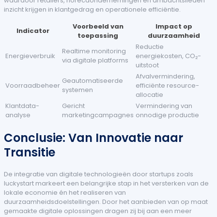
waardoor retailers, horecaondernemingen en ambachtslieden
inzicht krijgen in klantgedrag en operationele efficiëntie.
Voorbeeld van
Impact op
Indicator
toepassing
duurzaamheid
Reductie
Realtime monitoring
Energieverbruik
energiekosten, CO₂-
via digitale platforms
uitstoot
Afvalvermindering,
Geautomatiseerde
Voorraadbeheer
efficiënte resource-
systemen
allocatie
Klantdata-
Gericht
Vermindering van
analyse
marketingcampagnes
onnodige productie
Conclusie: Van Innovatie naar
Transitie
De integratie van digitale technologieën door startups zoals
luckystart markeert een belangrijke stap in het versterken van de
lokale economie én het realiseren van
duurzaamheidsdoelstellingen. Door het aanbieden van op maat
gemaakte digitale oplossingen dragen zij bij aan een meer