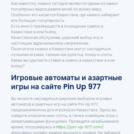
Как известно, казино сегодня являются одним из самых
популярных видов развлечений по всему миру.
Особенно это касается Казахстана, где казино набирают
все большую популярность.
Есть много преимуществ в посещении казино в
Казахстане в ком today.
Качественная обслужива, широкий выбор игр и
настоящее адреналиновое напряжение.
Посетители казино в Казахстане могут насладиться
лучшими играми, такими как рулетка, покер и слоты.
Какие вы сделаете ставки в казино в казахстане в ком
today?
Игровые автоматы и азартные
игры на сайте Pin Up 977
Вы можете насладиться широким выбором игровых
автоматов и азартных игр на сайте Pin Up 977,
предназначенном для игроков из Казахстана. Здесь вы
найдете классические слоты, а также новейшие игры с
захватывающими функциями. Проведите незабываемое
время, погрузившись в
https://pin-up-977.com/
атмосферу онлайн-казино высокого уровня. Не забудьте