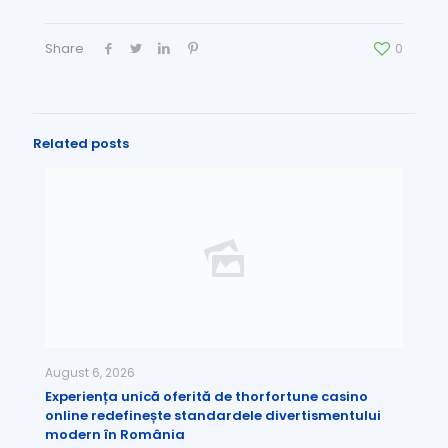
Share
0
Related posts
August 6, 2026
Experiența unică oferită de thorfortune casino
online redefinește standardele divertismentului
modern în România