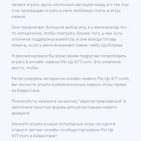
начала играть здесь несколько месяцев назад, и с тех пор
я не прекращаю играть в свои любимые слоты и игры
казино.
Они предлагают большой выбор игр, и у меня всегда что-
то интересное, чтобы поиграть. Кроме того, у них есть
отличное поддержка клиентов, и они всегда готовы
помочь, если у меня возникают какие-либо проблемы.
Я рекомендовала бы всем своим подругам попробовать
играть в онлайн-казино Pin Up 977.com. Это отличное
место, чтобы
Регистрируясь сегодня на онлайн-казино Pin Up 977.com,
вы сможете играть в увлекательные казино-игры прямо
из Казахстана.
Пожалуйста, нажмите на кнопку “зарегистрироваться” и
заполните простые формы для регистрации нового
аккаунта.
Начните играть в наши популярные игры сегодня и
станьте частью онлайн-сообщества казино Pin Up
977.com в Казахстане!