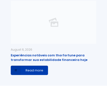
August 6, 2026
Experiências notáveis com thorfortune para
transformar sua estabilidade financeira hoje
Read more