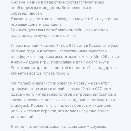
Онлайн-казино в Казахстане соответствуют всем
необходимым стандартам безопасности и
справедливости.
В казино, где есть ком-надзор, вы можете быть уверены,
что ваши деньги защищены.
Рекомендуем вам опробовать онлайн-казино с ком-
надзором для лучшего опыта игры.
Играю в онлайн-казино Pin Up 977.com в Казахстане уже
больше года, и я остаюсь впечатленным качеством
платформы и широким ассортиментом игр. Мне 29 лет, и
я нахожу здесь игры, подходящие для любого вкуса.
Регистрация процесс простой и понятный, а поддержка
клиентов всегда готова помочь.
Как только я зарегистрировался, я сразу же заметил
преимущества игры в онлайн-казино Pin Up 977.com.
Здесь много интересных слотов и игровых автоматов, а
также классические игры в казино, такие как рулетка и
blackjack. Кроме того, у них есть бонусы и акции для
новых и старых игроков, что делает игру еще более
интересной.
Я, конечно, рекомендовал бы всем своим друзьям