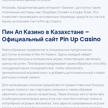
Игрокам, предпочитающим интернет-банкинг, доступны такие
платежные системы, как Сбербанк Онлайн и Альфа-Клик. Это
позволяет производить мгновенные переводы средств со счета в
банке на игровой счет в Pin Up Casino.
Пин Ап Казино в Казахстане –
Официальный сайт Pin Up Casino
Разнообразные привилегии и специальные предложения
доступны игрокам в Пин Ап Казино. Здесь каждый найдет
выгодные бонусы и интересные акции, помогающие увеличить
шансы на успех. Платформа придумывает разнообразные способы
поощрения своих пользователей, чтобы обеспечить
увлекательный игровой опыт и добавить дополнительный стимул
для игры в пинап казино.
Для начинающих игроков предлагаются приветственные бонусы,
которые помогут им стартовать сильнее и таким образом
увеличить свои шансы на выигрыш. Такие бонусы могут включать
в себя дополнительные деньги на счет или бесплатные спины в
популярных игровых автоматах. Уже зарегистрированные игроки
также не остаются без внимания и регулярно получают доступ к