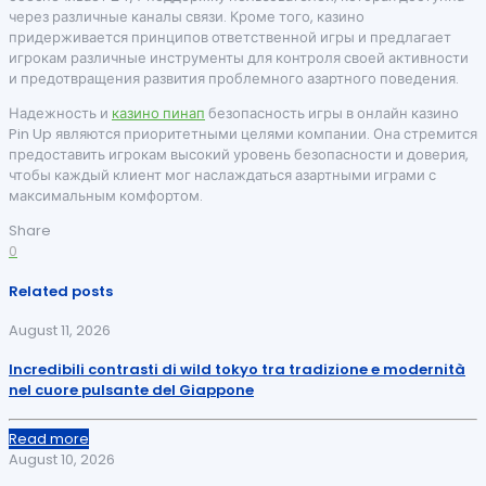
через различные каналы связи. Кроме того, казино
придерживается принципов ответственной игры и предлагает
игрокам различные инструменты для контроля своей активности
и предотвращения развития проблемного азартного поведения.
Надежность и
казино пинап
безопасность игры в онлайн казино
Pin Up являются приоритетными целями компании. Она стремится
предоставить игрокам высокий уровень безопасности и доверия,
чтобы каждый клиент мог наслаждаться азартными играми с
максимальным комфортом.
Share
0
Related posts
August 11, 2026
Incredibili contrasti di wild tokyo tra tradizione e modernità
nel cuore pulsante del Giappone
Read more
August 10, 2026