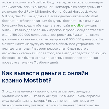
можете получить в Mostbet, будут наградами и ошеломляющим
количеством легких выигрышей. Некоторые из популярных игр
включают Gold Rally, Millionaire Genie, Quad Heroes 2, Major
Millions, Sea Cruise и другие. Наслаждайтесь играми Mostbet
бесплатно, с бездепозитным бонусом, бесплатными спинами и
бонусами без кода, чтобы сделать этот сайт
mostbet
лучшим
онлайн-казино для реальных игроков. Игровой фонд составляет
около 150 000 000 долларов, а прогрессивный джекпот также
доступен в живых версиях, но на уровне 6 000 000 долларов. Вы
можете начать загрузку со своего мобильного устройства или
планшета, и лучший в своем классе опыт будет всего в
нескольких касаниях. Более того, все выводы средств с помощью
безопасных и быстрых альтернативных переводов подлежат
проверке в течение 7 рабочих дней.
Как вывести деньги с онлайн
казино Mostbet?
Это одна из немногих причин, почему мы рекомендуем
британские онлайн-казино как лучшие в мире. Таким образом,
вход на сайт казино, который имеет неприятную привычку
блокировать вашу учетную запись или перенаправлять вас на