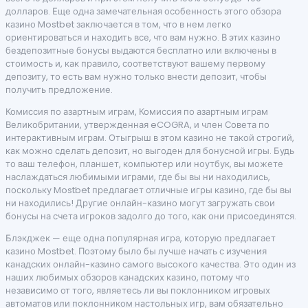
долларов. Еще одна замечательная особенность этого обзора
казино Mostbet заключается в том, что в нем легко
ориентироваться и находить все, что вам нужно. В этих казино
бездепозитные бонусы выдаются бесплатно или включены в
стоимость и, как правило, соответствуют вашему первому
депозиту, то есть вам нужно только внести депозит, чтобы
получить предложение.
Комиссия по азартным играм, Комиссия по азартным играм
Великобритании, утвержденная eCOGRA, и член Совета по
интерактивным играм. Отыгрыш в этом казино не такой строгий,
как можно сделать депозит, но выгоден для бонусной игры. Будь
то ваш телефон, планшет, компьютер или ноутбук, вы можете
наслаждаться любимыми играми, где бы вы ни находились,
поскольку Mostbet предлагает отличные игры казино, где бы вы
ни находились! Другие онлайн-казино могут загружать свои
бонусы на счета игроков задолго до того, как они присоединятся.
Блэкджек — еще одна популярная игра, которую предлагает
казино Mostbet. Поэтому было бы лучше начать с изучения
канадских онлайн-казино самого высокого качества. Это один из
наших любимых обзоров канадских казино, потому что
независимо от того, являетесь ли вы поклонником игровых
автоматов или поклонником настольных игр, вам обязательно