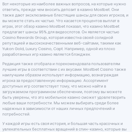
Вот некоторые из наиболее важных вопросов, на которые нужно
ответить, прежде чем вносить депозит в казино Mostbet. Они
также дают эксклюзивные блестящие шансы для своих игроков, и
вы можете стать их частью. Что касается процентов выплат в
играх, этот обзор казино Mostbet показал, что казино Mostbet
предлагает шансы 95% для видеослотов. Он является частью
Casino Rewards Group, которая известна своей солидной
репутацией и высококачественными веб-сайтами, такими как
Yukon Gold, Luxury Casino, Capt. Например, одной из плохо
разработанных игр казино является блэкджек.
Редакция также отобрала и порекомендовала пользователям
лучшие игры в соответствии с их вкусами. Mostbet Casino также
наилучшим образом использует информацию, вознаграждая
игрока за предоставленную информацию. Ассортимент
доступных игр соответствует тому, что можно найти в
загружаемом программном обеспечении, поэтому вы можете
быть уверены, что это мобильное казино сможет удовлетворить
любые ваши потребности. Мы можем выбирать среди более
надежных в зависимости от наших личных предпочтений и
потребностей.
У каждой игры есть своя история, и большая часть красочных и
увлекательных бесплатных вращений в спин-казино, которые вы