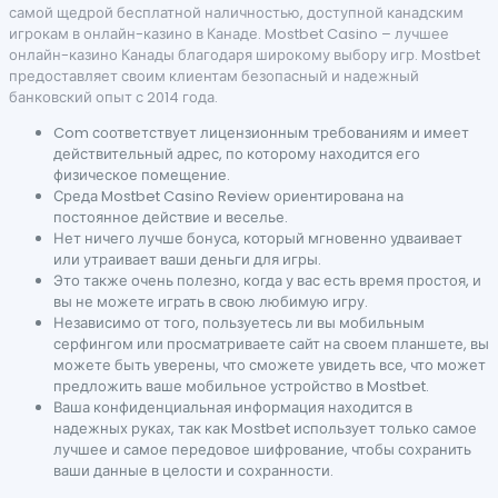
самой щедрой бесплатной наличностью, доступной канадским
игрокам в онлайн-казино в Канаде. Mostbet Casino – лучшее
онлайн-казино Канады благодаря широкому выбору игр. Mostbet
предоставляет своим клиентам безопасный и надежный
банковский опыт с 2014 года.
Com соответствует лицензионным требованиям и имеет
действительный адрес, по которому находится его
физическое помещение.
Среда Mostbet Casino Review ориентирована на
постоянное действие и веселье.
Нет ничего лучше бонуса, который мгновенно удваивает
или утраивает ваши деньги для игры.
Это также очень полезно, когда у вас есть время простоя, и
вы не можете играть в свою любимую игру.
Независимо от того, пользуетесь ли вы мобильным
серфингом или просматриваете сайт на своем планшете, вы
можете быть уверены, что сможете увидеть все, что может
предложить ваше мобильное устройство в Mostbet.
Ваша конфиденциальная информация находится в
надежных руках, так как Mostbet использует только самое
лучшее и самое передовое шифрование, чтобы сохранить
ваши данные в целости и сохранности.