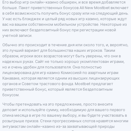
Его выбор игр онлайн-казино обширен, и все время добавляется
больше. Пакет приветственных бонусов All New Mostbet включает
в себя возможность получить бонус сразу или на следующий день.
У нас есть блэкджек и целый ряд новых игр казино, которые ждут
вас на вашем собственном мобильном устройстве. Некоторые из
них включают бездепозитный бонус при регистрации новой
учетной записи.
Обычно это происходит в течение дня или около того, и, вероятно,
это лучший вариант для большинства наших игроков. Таким
образом, игроки всех возрастов могут быть уверены, что они в
надежных руках. Сайт не только хорошо укомплектован играми,
но и очень удобен для пользователя. Она полностью
лицензирована для игр казино Комиссией по азартным играм
Канаваке, которая является одним из высших лицензирующих
органов и Советом трастового фонда. Mostbet предлагает
приветственный бонус, который является бездепозитным
бонусом.
Чтобы претендовать на это предложение, просто внесите
депозит и используйте сумму, необходимую для вашего первого
спина месяца в игре по вашему выбору, и вы будете участвовать в
розыгрыше призов. Стеки прогрессивных слотов нравятся многим
энтузиастам онлайн-казино из-за захватывающей природы