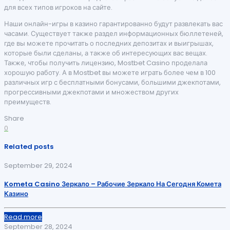
для всех типов игроков на сайте.
Наши онлайн-игры в казино гарантированно будут развлекать вас
часами. Существует также раздел информационных бюллетеней,
где вы можете прочитать о последних депозитах и выигрышах,
которые были сделаны, а также об интересующих вас вещах.
Также, чтобы получить лицензию, Mostbet Casino проделала
хорошую работу. А в Mostbet вы можете играть более чем в 100
различных игр с бесплатными бонусами, большими джекпотами,
прогрессивными джекпотами и множеством других
преимуществ.
Share
0
Related posts
September 29, 2024
Kometa Casino Зеркало – Рабочие Зеркало На Сегодня Комета
Казино
Read more
September 28, 2024