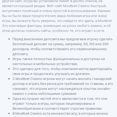
другой сайт, когда вы установили лимит в десять спинов, не
является хорошей вещью. Веб-сайт Mostbet Casino быстрый,
интуитивно понятный и очень простой в использовании. Какими
бы ни были ваши предпочтения, ваша любимая игра или жанр
игры, вы можете быть уверены, что найдете это здесь, в Mostbet.
Это ключевые факторы, влияющие на успех любого казино, и об
этом должны помнить сайты, особенно те, кто играет в сети.
Перед внесением депозита мы предлагаем игроку сделать
бесплатный депозит на сумму, например, 50, 100 или 200
долларов, чтобы соответствовать его первоначальному
депозиту.
Игры также полностью функциональны и доступны на
настольных и мобильных устройствах.
Это сделано для того, чтобы компания могла адаптировать
свои игры и продолжать улучшать их для всех.
С Mostbet Casino игроки могут начать вносить 1 канадский
доллар и играть без риска для требований по ставкам, а это
означает, что игроки могут наслаждаться опытом онлайн-
казино с очень небольшими суммами.
Одна из лучших частей этого заключается в том, что они
играют только в игры, которые лицензированы в
Великобритании и соответствуют строгим правилам.
В Mostbet Casino есть множество игр, в которые можно