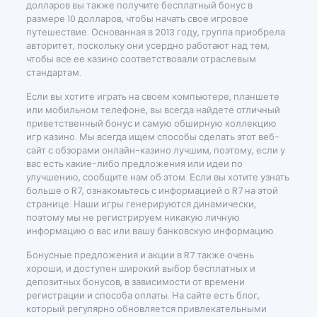
долларов вы также получите бесплатный бонус в
размере 10 долларов, чтобы начать свое игровое
путешествие. Основанная в 2013 году, группа приобрела
авторитет, поскольку они усердно работают над тем,
чтобы все ее казино соответствовали отраслевым
стандартам.
Если вы хотите играть на своем компьютере, планшете
или мобильном телефоне, вы всегда найдете отличный
приветственный бонус и самую обширную коллекцию
игр казино. Мы всегда ищем способы сделать этот веб-
сайт с обзорами онлайн-казино лучшим, поэтому, если у
вас есть какие-либо предложения или идеи по
улучшению, сообщите нам об этом. Если вы хотите узнать
больше о R7, ознакомьтесь с информацией о R7 на этой
странице. Наши игры генерируются динамически,
поэтому мы не регистрируем никакую личную
информацию о вас или вашу банковскую информацию.
Бонусные предложения и акции в R7 также очень
хороши, и доступен широкий выбор бесплатных и
депозитных бонусов, в зависимости от времени
регистрации и способа оплаты. На сайте есть блог,
который регулярно обновляется привлекательными