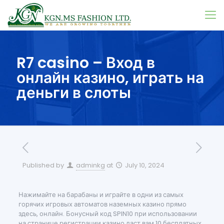
R7 casino – Вход в
онлайн казино, играть на
деньги в слоты
Published by
adminkg
at
July 10, 2024
Нажимайте на барабаны и играйте в одни из самых
горячих игровых автоматов наземных казино прямо
здесь, онлайн. Бонусный код SPIN10 при использовании
на странице регистрации казино даст вам 10 бесплатных