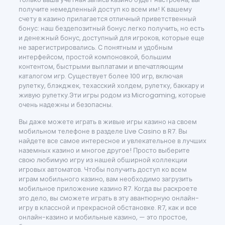
получите немедленный доступ ко всем им! К вашему
счету в казино прилагается отличный приветственный
бонус: наш бездепозитный бонус легко получить, но есть
и денежный бонус, доступный для игроков, которые еще
не зарегистрировались. С понятным и удобным
интерфейсом, простой компоновкой, большим
контентом, быстрыми выплатами и впечатляющим
каталогом игр. Существует более 100 игр, включая
рулетку, блэкджек, техасский холдем, рулетку, баккару и
живую рулетку.Эти игры родом из Microgaming, которые
очень надежны и безопасны.
Вы даже можете играть в живые игры казино на своем
мобильном телефоне в разделе Live Casino в R7. Вы
найдете все самое интересное и увлекательное в лучших
наземных казино и многое другое! Просто выберите
свою любимую игру из нашей обширной коллекции
игровых автоматов. Чтобы получить доступ ко всем
играм мобильного казино, вам необходимо загрузить
мобильное приложение казино R7. Когда вы раскроете
это дело, вы сможете играть в эту авантюрную онлайн-
игру в классной и прекрасной обстановке. R7, как и все
онлайн-казино и мобильные казино, — это простое,