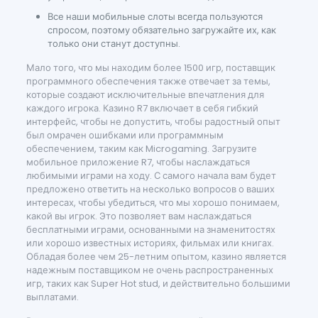
Все наши мобильные слоты всегда пользуются
спросом, поэтому обязательно загружайте их, как
только они станут доступны.
Мало того, что мы находим более 1500 игр, поставщик
программного обеспечения также отвечает за темы,
которые создают исключительные впечатления для
каждого игрока. Казино R7 включает в себя гибкий
интерфейс, чтобы не допустить, чтобы радостный опыт
был омрачен ошибками или программным
обеспечением, таким как Microgaming. Загрузите
мобильное приложение R7, чтобы наслаждаться
любимыми играми на ходу. С самого начала вам будет
предложено ответить на несколько вопросов о ваших
интересах, чтобы убедиться, что мы хорошо понимаем,
какой вы игрок. Это позволяет вам наслаждаться
бесплатными играми, основанными на знаменитостях
или хорошо известных историях, фильмах или книгах.
Обладая более чем 25-летним опытом, казино является
надежным поставщиком не очень распространенных
игр, таких как Super Hot stud, и действительно большими
выплатами.