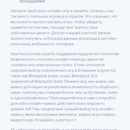
процедурами.
Начните свой опыт онлайн-игр и узнайте, почему у нас
так много лояльных игроков в отрасли. Это означает, что
вы можете протестировать игры, чтобы увидеть,
нравятся ли они вам, прежде чем тратить свои
собственные деньги. Доступ к вашей учетной записи
можно получить, используя данные для входа в систему
или номер мобильного телефона.
Круглосуточная служба поддержки предлагает клиентам
возможность получить онлайн-помощь через чат,
телефон или электронную почту. К ним относится
широкий выбор классических игр в блэкджек и рулетку,
таких как Blackjack basic, Luxus, Blackjack 21 и
знаменитый Blackjack Gold. Помимо игр, мы знаем, как
важно для наших игроков иметь возможность общаться с
нами, поэтому мы говорим более чем на 22 языках, живо
и однонаправленно! Присоединяйтесь к нам и откройте
для себя онлайн-казино действительно мирового
уровня. В R7 мы предлагаем лучший выбор игр онлайн-
казино, включая игровые автоматы, живые игры казино,
видеопокер, блэкджек, рулетку и т.
Мы обещаем не продавать и не передавать вашу личную