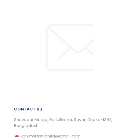
CONTACT US
Shovapur Mosjid, Rajfullbaria, Savar, Dhaka-1347,
Bangladesh
kgn.msfashionltd@gmail.com