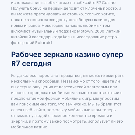
использования в любых играх на веб-сайте R7 Casino.
Получить бонус на первый депозит от R7 очень просто, и
вы можете претендовать на столько, сколько хотите,
пока не закончатся все доступные бонусы казино для
новых игроков. Некоторые из наших любимых тем
включают музыкальный поджанр Motown, 2000-летний
китайский календарь года Козы и исследование ретро-
фотографий Polaroid.
Рабочее зеркало казино супер
R7 сегодня
Когда колесо перестанет вращаться, вы можете выиграть
несколькими способами. Независимо от того, ищете ли
вы острые ощущения от классической платформы или
игрового процесса в мобильном казино в соответствии с
предпочитаемой формой мобильных игр, мы упростим
вам поиск именно того, что вам нужно. Мы выбрали этот
аспект веб-сайта, поскольку мобильные игры теперь
отнимают у людей огромное количество времени и
энергии, и поэтому важно посмотреть, использует ли это
мобильное казино.