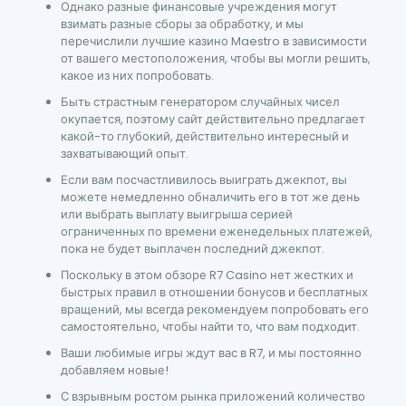
Однако разные финансовые учреждения могут
взимать разные сборы за обработку, и мы
перечислили лучшие казино Maestro в зависимости
от вашего местоположения, чтобы вы могли решить,
какое из них попробовать.
Быть страстным генератором случайных чисел
окупается, поэтому сайт действительно предлагает
какой-то глубокий, действительно интересный и
захватывающий опыт.
Если вам посчастливилось выиграть джекпот, вы
можете немедленно обналичить его в тот же день
или выбрать выплату выигрыша серией
ограниченных по времени еженедельных платежей,
пока не будет выплачен последний джекпот.
Поскольку в этом обзоре R7 Casino нет жестких и
быстрых правил в отношении бонусов и бесплатных
вращений, мы всегда рекомендуем попробовать его
самостоятельно, чтобы найти то, что вам подходит.
Ваши любимые игры ждут вас в R7, и мы постоянно
добавляем новые!
С взрывным ростом рынка приложений количество