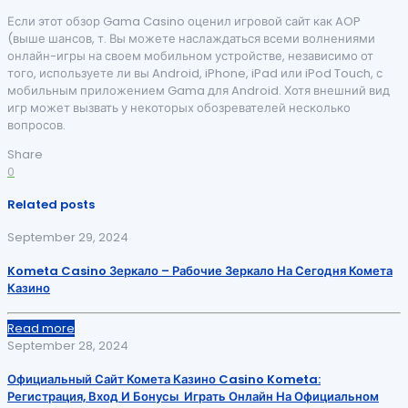
Если этот обзор Gama Casino оценил игровой сайт как AOP
(выше шансов, т. Вы можете наслаждаться всеми волнениями
онлайн-игры на своем мобильном устройстве, независимо от
того, используете ли вы Android, iPhone, iPad или iPod Touch, с
мобильным приложением Gama для Android. Хотя внешний вид
игр может вызвать у некоторых обозревателей несколько
вопросов.
Share
0
Related posts
September 29, 2024
Kometa Casino Зеркало – Рабочие Зеркало На Сегодня Комета
Казино
Read more
September 28, 2024
Официальный Сайт Комета Казино Casino Kometa:
Регистрация, Вход И Бонусы ️ Играть Онлайн На Официальном