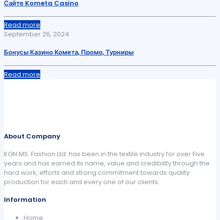
Сайте Kometa Casino
Read more
September 26, 2024
Бонусы Казино Комета, Промо, Турниры
Read more
About Company
KGN MS. Fashion Ltd. has been in the textile industry for over Five
years and has earned its name, value and credibility through the
hard work, efforts and strong commitment towards quality
production for each and every one of our clients.
Information
Home