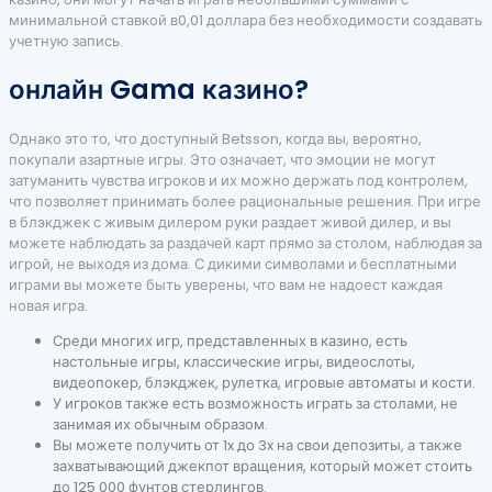
минимальной ставкой в0,01 доллара без необходимости создавать
учетную запись.
онлайн Gama казино?
Однако это то, что доступный Betsson, когда вы, вероятно,
покупали азартные игры. Это означает, что эмоции не могут
затуманить чувства игроков и их можно держать под контролем,
что позволяет принимать более рациональные решения. При игре
в блэкджек с живым дилером руки раздает живой дилер, и вы
можете наблюдать за раздачей карт прямо за столом, наблюдая за
игрой, не выходя из дома. С дикими символами и бесплатными
играми вы можете быть уверены, что вам не надоест каждая
новая игра.
Среди многих игр, представленных в казино, есть
настольные игры, классические игры, видеослоты,
видеопокер, блэкджек, рулетка, игровые автоматы и кости.
У игроков также есть возможность играть за столами, не
занимая их обычным образом.
Вы можете получить от 1x до 3x на свои депозиты, а также
захватывающий джекпот вращения, который может стоить
до 125 000 фунтов стерлингов.