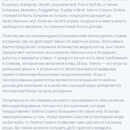
Ecopayz, Instapay, Ukash, paysafecard, Poli и GoPay, а также
Echeque, Maestro, PugglePay, Trustly и Skrill. Sierra Casino Online
стремится быть лучшим из лучших, когда дело доходит до
качественных игр. Если вы хотите играть на деньги и иметь много
свободного времени, то спиннинговый бонус для вас.
Поэтому мы не рекомендуем пользователям Gama делать ставки
в странах, где не действует закон об азартных играх. Хотя казино
Gama предлагает огромное количество видеослотов, они также
предлагают несколько высококачественных игр в блэкджек,
рулетку и варианты ставок. У каждого из них есть свои требования
к ставкам, которые мы включили в наш обзор. Gama — это игра на
реальные деньги, и игроки могут воспользоваться щедрыми
приветственными бонусными предложениями. Игры с
прогрессивным джекпотом являются отличным источником
дохода для компании, и в качестве хорошей меры добавляется
бесплатный бонус на день рождения.
Популярность поставщика игрового программного обеспечения:
Microgaming важна, потому что это компания, которая
предоставляет Gama Casino большинство своих игр. Если вы
заинтересованы в том, чтобы принять участие в последней моде
на Биткойн, то Gama Casino позволяет вам сделать это в своих
играх. Вы также можете получить до 5-кратного возврата