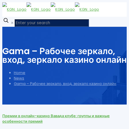
✕
Gama – Рабочее зеркало,
вход, зеркало казино онлайн
Home
News
Gama – Рабочее зеркало, вход, зеркало казино онлайн
Премии в онлайн-казино Вавада клубе: группы и важные
особенности премий