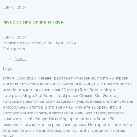
July 10, 2024
Pin Up Casino Online Türkiye
July 10, 2024
Published by
adminkg
at
July 10, 2024
Categories
News
Tags
Услуги EcoPayz и Neteller работают мгновенно, поэтому игроки
могут внести свой депозит за считанные минуты. К ним относятся
игры Microgaming, такие как 3D Mega Reel Bonus, Mega
Jackpots, Mega Slot Bonus Jackpots и Classic Slot Games,
которые являются одними из самых лучших новых онлайн-слотов
и мобильных слотов. В это время вы можете выбрать игру, в
которую хотите играть, а затем минимальную ставку, которая
включает в себя бонус. На выбор предлагается более 70
различных игр казино на реальные деньги. Не теряйте времени и
отправляйтесь в казино прямо сейчас, чтобы убедиться в этом
лично.