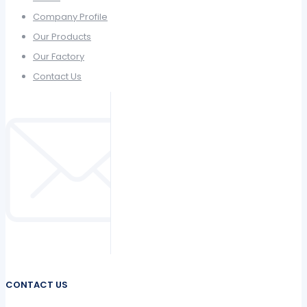
Company Profile
Our Products
Our Factory
Contact Us
CONTACT US