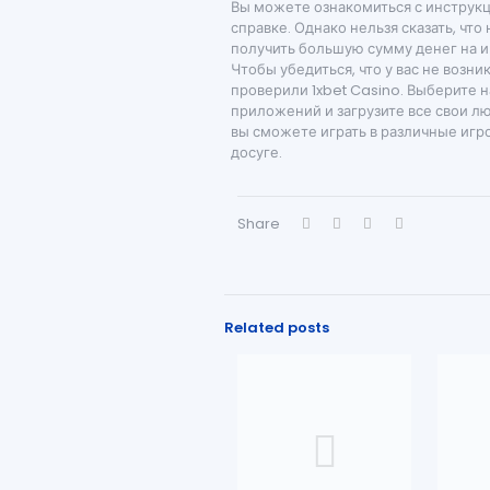
Вы можете ознакомиться с инструкц
справке. Однако нельзя сказать, что
получить большую сумму денег на и
Чтобы убедиться, что у вас не возн
проверили 1xbet Casino. Выберите
приложений и загрузите все свои л
вы сможете играть в различные игр
досуге.
Share
Related posts