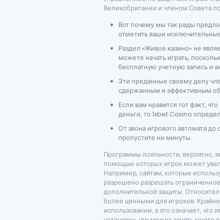
Великобритании и членом Совета п
Вот почему мы так рады предло
отметить ваши исключительные
Раздел «Живое казино» не явля
можете начать играть, поскольк
бесплатную учетную запись и а
Эти преданные своему делу чл
сдержанным и эффективным о
Если вам нравится тот факт, чт
деньги, то 1xbet Casino опред
От звона игрового автомата до 
пропустите ни минуты.
Программы лояльности, вероятно, я
помощью которых игрок может увел
Например, сайтам, которые использ
разрешено разрешать ограниченное
дополнительной защиты. Относител
более ценными для игроков. Крайн
использовании, а это означает, что 
установку, что может занять много 