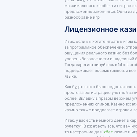
максимального кэшбэка и сыграете, 
предложение закончится. Одна из л
разнообразие игр.
Лицензионное кази
Итак, если вы хотите играть в игры 
за программное обеспечение, отправ
ощущения реального казино без бол
уровень безопасности и надежный б
Тогда зарегистрируйтесь в 1xbet, чт
поддерживает восемь языков, и все
языке.
Как будто этого было недостаточно,
просто за регистрацию учетной запи
более. Вкладку в правом верхнем уг
предложениях спинов. Казино 1xbet
казино также предлагает игрокам в
Итак, у вас есть немного денег в ка
рулетку? В 1xbet есть все, что вам 
то настроение для
1хбет
казино и иг