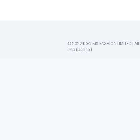
© 2022 KGN.MS FASHION LIMITED | Al
InfoTech Ltd.