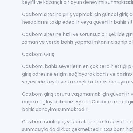
keyifli ve kazançlı bir oyun deneyimi sunmaktadı
Casibom sitesine giriş yapmak için güncel giriş
hesaplarını takip edebilir veya güvenilir bahis sit
Casibom sitesine hızlı ve sorunsuz bir şekilde gi
zaman ve yerde bahis yapma imkanına sahip olab
Casibom Giriş
Casibom, bahis severlerin en çok tercih ettiği pl
giriş adresine erişim sağlayarak bahis ve casino 
sayesinde keyifli ve kazançlı bir bahis deneyimi y
Casibom giriş sorunu yaşamamak için güvenilir ve
erişim sağlayabilirsiniz. Ayrıca Casibom mobil giri
bahis deneyimi sunmaktadır.
Casibom canlı giriş yaparak gerçek krupiyeler eşl
sunmasıyla da dikkat çekmektedir. Casibom hızlı g