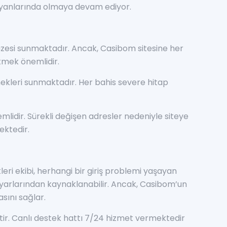
an yanlarında olmaya devam ediyor.
pazesi sunmaktadır. Ancak, Casibom sitesine her
tmek önemlidir.
nekleri sunmaktadır. Her bahis severe hitap
emlidir. Sürekli değişen adresler nedeniyle siteye
ektedir.
ri ekibi, herhangi bir giriş problemi yaşayan
z ayarlarından kaynaklanabilir. Ancak, Casibom’un
sını sağlar.
tir. Canlı destek hattı 7/24 hizmet vermektedir