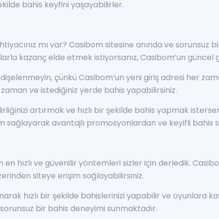
ekilde bahis keyfini yaşayabilirler.
 ihtiyacınız mı var? Casibom sitesine anında ve sorunsuz bi
larla kazanç elde etmek istiyorsanız, Casibom’un güncel gi
şelenmeyin, çünkü Casibom’un yeni giriş adresi her zaman e
 zaman ve istediğiniz yerde bahis yapabilirsiniz.
liğinizi artırmak ve hızlı bir şekilde bahis yapmak istersen
şim sağlayarak avantajlı promosyonlardan ve keyifli bahi
 en hızlı ve güvenilir yöntemleri sizler için derledik. Casib
zerinden siteye erişim sağlayabilirsiniz.
rak hızlı bir şekilde bahislerinizi yapabilir ve oyunlara katıl
 sorunsuz bir bahis deneyimi sunmaktadır.