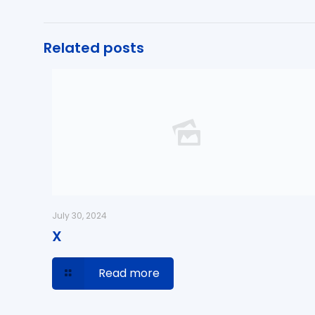
Related posts
July 30, 2024
X
Read more