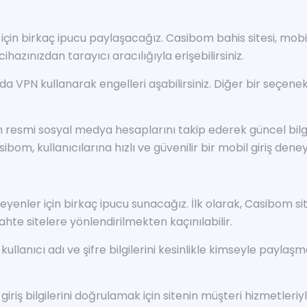
çin birkaç ipucu paylaşacağız. Casibom bahis sitesi, mobil 
hazınızdan tarayıcı aracılığıyla erişebilirsiniz.
PN kullanarak engelleri aşabilirsiniz. Diğer bir seçenek 
n resmi sosyal medya hesaplarını takip ederek güncel bilgile
om, kullanıcılarına hızlı ve güvenilir bir mobil giriş den
yenler için birkaç ipucu sunacağız. İlk olarak, Casibom site
hte sitelere yönlendirilmekten kaçınılabilir.
 kullanıcı adı ve şifre bilgilerini kesinlikle kimseyle payl
r giriş bilgilerini doğrulamak için sitenin müşteri hizmetleri