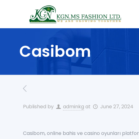
Casibom
Published by
adminkg
at
June 27, 2024
Casibom, online bahis ve casino oyunları platfo