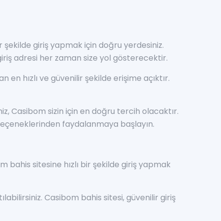
r şekilde giriş yapmak için doğru yerdesiniz.
riş adresi her zaman size yol gösterecektir.
n hızlı ve güvenilir şekilde erişime açıktır.
iz, Casibom sizin için en doğru tercih olacaktır.
s seçeneklerinden faydalanmaya başlayın.
om bahis sitesine hızlı bir şekilde giriş yapmak
abilirsiniz. Casibom bahis sitesi, güvenilir giriş