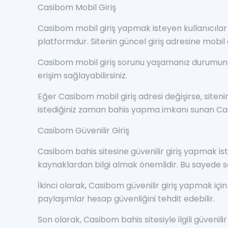
Casibom Mobil Giriş
Casibom mobil giriş yapmak isteyen kullanıcılar i
platformdur. Sitenin güncel giriş adresine mobil ci
Casibom mobil giriş sorunu yaşamanız durumunda V
erişim sağlayabilirsiniz.
Eğer Casibom mobil giriş adresi değişirse, siteni
istediğiniz zaman bahis yapma imkanı sunan Casib
Casibom Güvenilir Giriş
Casibom bahis sitesine güvenilir giriş yapmak iste
kaynaklardan bilgi almak önemlidir. Bu sayede sa
İkinci olarak, Casibom güvenilir giriş yapmak için
paylaşımlar hesap güvenliğini tehdit edebilir.
Son olarak, Casibom bahis sitesiyle ilgili güvenili