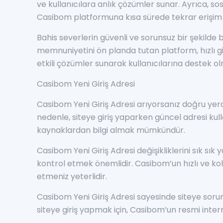
ve kullanıcılara anlık çözümler sunar. Ayrıca, so
Casibom platformuna kısa sürede tekrar erişim s
Bahis severlerin güvenli ve sorunsuz bir şekilde 
memnuniyetini ön planda tutan platform, hızlı gi
etkili çözümler sunarak kullanıcılarına destek o
Casibom Yeni Giriş Adresi
Casibom Yeni Giriş Adresi arıyorsanız doğru yerd
nedenle, siteye giriş yaparken güncel adresi kul
kaynaklardan bilgi almak mümkündür.
Casibom Yeni Giriş Adresi değişikliklerini sık sık
kontrol etmek önemlidir. Casibom’un hızlı ve kol
etmeniz yeterlidir.
Casibom Yeni Giriş Adresi sayesinde siteye sorun
siteye giriş yapmak için, Casibom’un resmi intern