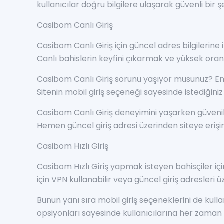
kullanıcılar doğru bilgilere ulaşarak güvenli bir ş
Casibom Canlı Giriş
Casibom Canlı Giriş için güncel adres bilgilerine
Canlı bahislerin keyfini çıkarmak ve yüksek oran
Casibom Canlı Giriş sorunu yaşıyor musunuz? Endi
Sitenin mobil giriş seçeneği sayesinde istediğiniz
Casibom Canlı Giriş deneyimini yaşarken güvenilir
Hemen güncel giriş adresi üzerinden siteye eri
Casibom Hızlı Giriş
Casibom Hızlı Giriş yapmak isteyen bahisçiler için
için VPN kullanabilir veya güncel giriş adresleri ü
Bunun yanı sıra mobil giriş seçeneklerini de kullana
opsiyonları sayesinde kullanıcılarına her zaman