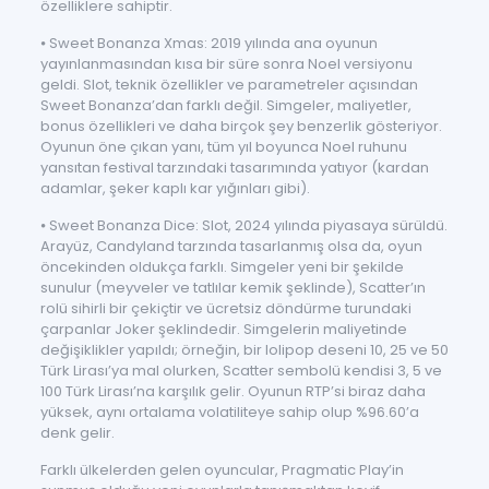
özelliklere sahiptir.
⦁ Sweet Bonanza Xmas: 2019 yılında ana oyunun
yayınlanmasından kısa bir süre sonra Noel versiyonu
geldi. Slot, teknik özellikler ve parametreler açısından
Sweet Bonanza’dan farklı değil. Simgeler, maliyetler,
bonus özellikleri ve daha birçok şey benzerlik gösteriyor.
Oyunun öne çıkan yanı, tüm yıl boyunca Noel ruhunu
yansıtan festival tarzındaki tasarımında yatıyor (kardan
adamlar, şeker kaplı kar yığınları gibi).
⦁ Sweet Bonanza Dice: Slot, 2024 yılında piyasaya sürüldü.
Arayüz, Candyland tarzında tasarlanmış olsa da, oyun
öncekinden oldukça farklı. Simgeler yeni bir şekilde
sunulur (meyveler ve tatlılar kemik şeklinde), Scatter’ın
rolü sihirli bir çekiçtir ve ücretsiz döndürme turundaki
çarpanlar Joker şeklindedir. Simgelerin maliyetinde
değişiklikler yapıldı; örneğin, bir lolipop deseni 10, 25 ve 50
Türk Lirası’ya mal olurken, Scatter sembolü kendisi 3, 5 ve
100 Türk Lirası’na karşılık gelir. Oyunun RTP’si biraz daha
yüksek, aynı ortalama volatiliteye sahip olup %96.60’a
denk gelir.
Farklı ülkelerden gelen oyuncular, Pragmatic Play’in