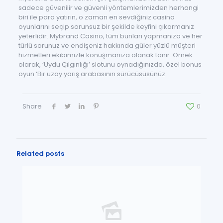
sadece güvenilir ve güvenli yöntemlerimizden herhangi
biri ile para yatırın, o zaman en sevdiğiniz casino
oyunlarını seçip sorunsuz bir şekilde keyfini çıkarmanız
yeterlidir. Mybrand Casino, tüm bunları yapmanıza ve her
türlü sorunuz ve endişeniz hakkında güler yüzlü müşteri
hizmetleri ekibimizle konuşmanıza olanak tanır. Örnek
olarak, ‘Uydu Çılgınlığı’ slotunu oynadığınızda, özel bonus
oyun ‘Bir uzay yarış arabasının sürücüsüsünüz.
Share
0
Related posts