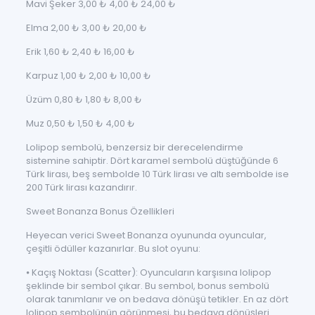
Mavi Şeker 3,00 ₺ 4,00 ₺ 24,00 ₺
Elma 2,00 ₺ 3,00 ₺ 20,00 ₺
Erik 1,60 ₺ 2,40 ₺ 16,00 ₺
Karpuz 1,00 ₺ 2,00 ₺ 10,00 ₺
Üzüm 0,80 ₺ 1,80 ₺ 8,00 ₺
Muz 0,50 ₺ 1,50 ₺ 4,00 ₺
Lolipop sembolü, benzersiz bir derecelendirme
sistemine sahiptir. Dört karamel sembolü düştüğünde 6
Türk lirası, beş sembolde 10 Türk lirası ve altı sembolde ise
200 Türk lirası kazandırır.
Sweet Bonanza Bonus Özellikleri
Heyecan verici Sweet Bonanza oyununda oyuncular,
çeşitli ödüller kazanırlar. Bu slot oyunu:
⦁ Kaçış Noktası (Scatter): Oyuncuların karşısına lolipop
şeklinde bir sembol çıkar. Bu sembol, bonus sembolü
olarak tanımlanır ve on bedava dönüşü tetikler. En az dört
lolipop sembolünün görünmesi, bu bedava dönüşleri