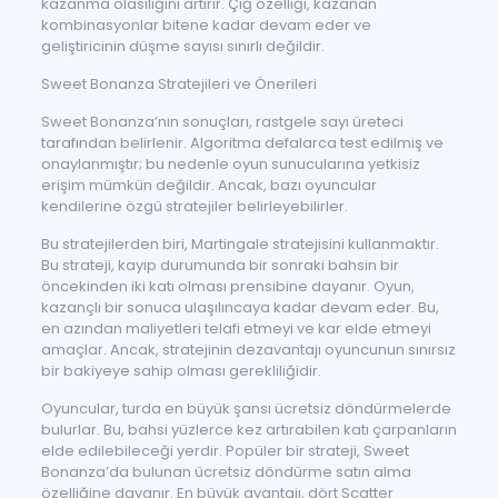
kazanma olasılığını artırır. Çığ özelliği, kazanan
kombinasyonlar bitene kadar devam eder ve
geliştiricinin düşme sayısı sınırlı değildir.
Sweet Bonanza Stratejileri ve Önerileri
Sweet Bonanza’nın sonuçları, rastgele sayı üreteci
tarafından belirlenir. Algoritma defalarca test edilmiş ve
onaylanmıştır; bu nedenle oyun sunucularına yetkisiz
erişim mümkün değildir. Ancak, bazı oyuncular
kendilerine özgü stratejiler belirleyebilirler.
Bu stratejilerden biri, Martingale stratejisini kullanmaktır.
Bu strateji, kayıp durumunda bir sonraki bahsin bir
öncekinden iki katı olması prensibine dayanır. Oyun,
kazançlı bir sonuca ulaşılıncaya kadar devam eder. Bu,
en azından maliyetleri telafi etmeyi ve kar elde etmeyi
amaçlar. Ancak, stratejinin dezavantajı oyuncunun sınırsız
bir bakiyeye sahip olması gerekliliğidir.
Oyuncular, turda en büyük şansı ücretsiz döndürmelerde
bulurlar. Bu, bahsi yüzlerce kez artırabilen katı çarpanların
elde edilebileceği yerdir. Popüler bir strateji, Sweet
Bonanza’da bulunan ücretsiz döndürme satın alma
özelliğine dayanır. En büyük avantajı, dört Scatter