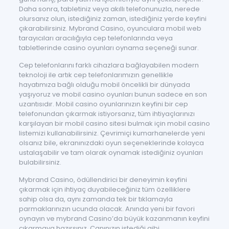
Daha sonra, tabletiniz veya akıllı telefonunuzla, nerede
olursanız olun, istediğiniz zaman, istediğiniz yerde keyfini
çıkarabilirsiniz. Mybrand Casino, oyunculara mobil web
tarayıcıları aracılığıyla cep telefonlarında veya
tabletlerinde casino oyunları oynama seçeneği sunar.
Cep telefonlarını farklı cihazlara bağlayabilen modern
teknoloji ile artık cep telefonlarımızın genellikle
hayatımıza bağlı olduğu mobil öncelikli bir dünyada
yaşıyoruz ve mobil casino oyunları bunun sadece en son
uzantısıdır. Mobil casino oyunlarınızın keyfini bir cep
telefonundan çıkarmak istiyorsanız, tüm ihtiyaçlarınızı
karşılayan bir mobil casino sitesi bulmak için mobil casino
listemizi kullanabilirsiniz. Çevrimiçi kumarhanelerde yeni
olsanız bile, ekranınızdaki oyun seçeneklerinde kolayca
ustalaşabilir ve tam olarak oynamak istediğiniz oyunları
bulabilirsiniz.
Mybrand Casino, ödüllendirici bir deneyimin keyfini
çıkarmak için ihtiyaç duyabileceğiniz tüm özelliklere
sahip olsa da, aynı zamanda tek bir tıklamayla
parmaklarınızın ucunda olacak. Anında yeni bir favori
oynayın ve mybrand Casino’da büyük kazanmanın keyfini
çıkarmaya hazırsınız. Canınızın istediği gibi