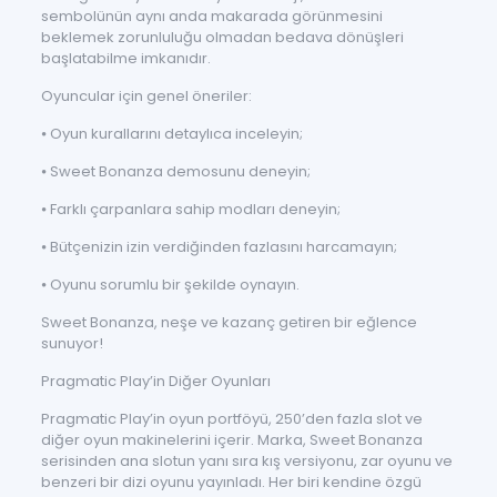
sembolünün aynı anda makarada görünmesini
beklemek zorunluluğu olmadan bedava dönüşleri
başlatabilme imkanıdır.
Oyuncular için genel öneriler:
⦁ Oyun kurallarını detaylıca inceleyin;
⦁ Sweet Bonanza demosunu deneyin;
⦁ Farklı çarpanlara sahip modları deneyin;
⦁ Bütçenizin izin verdiğinden fazlasını harcamayın;
⦁ Oyunu sorumlu bir şekilde oynayın.
Sweet Bonanza, neşe ve kazanç getiren bir eğlence
sunuyor!
Pragmatic Play’in Diğer Oyunları
Pragmatic Play’in oyun portföyü, 250’den fazla slot ve
diğer oyun makinelerini içerir. Marka, Sweet Bonanza
serisinden ana slotun yanı sıra kış versiyonu, zar oyunu ve
benzeri bir dizi oyunu yayınladı. Her biri kendine özgü