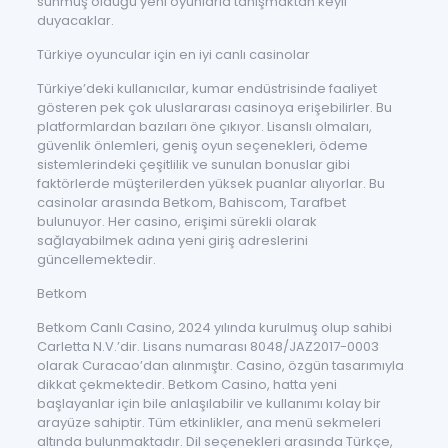
sunmuş olduğu yeni oyunlarla tanışmaktan keyif
duyacaklar.
Türkiye oyuncular için en iyi canlı casinolar
Türkiye’deki kullanıcılar, kumar endüstrisinde faaliyet
gösteren pek çok uluslararası casinoya erişebilirler. Bu
platformlardan bazıları öne çıkıyor. Lisanslı olmaları,
güvenlik önlemleri, geniş oyun seçenekleri, ödeme
sistemlerindeki çeşitlilik ve sunulan bonuslar gibi
faktörlerde müşterilerden yüksek puanlar alıyorlar. Bu
casinolar arasında Betkom, Bahiscom, Tarafbet
bulunuyor. Her casino, erişimi sürekli olarak
sağlayabilmek adına yeni giriş adreslerini
güncellemektedir.
Betkom
Betkom Canlı Casino, 2024 yılında kurulmuş olup sahibi
Carletta N.V.’dir. Lisans numarası 8048/JAZ2017-0003
olarak Curacao’dan alınmıştır. Casino, özgün tasarımıyla
dikkat çekmektedir. Betkom Casino, hatta yeni
başlayanlar için bile anlaşılabilir ve kullanımı kolay bir
arayüze sahiptir. Tüm etkinlikler, ana menü sekmeleri
altında bulunmaktadır. Dil seçenekleri arasında Türkçe,