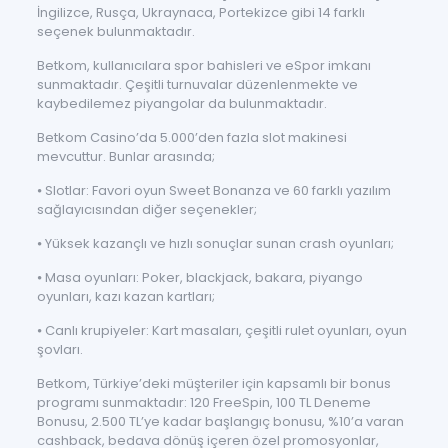
İngilizce, Rusça, Ukraynaca, Portekizce gibi 14 farklı
seçenek bulunmaktadır.
Betkom, kullanıcılara spor bahisleri ve eSpor imkanı
sunmaktadır. Çeşitli turnuvalar düzenlenmekte ve
kaybedilemez piyangolar da bulunmaktadır.
Betkom Casino’da 5.000’den fazla slot makinesi
mevcuttur. Bunlar arasında;
⦁ Slotlar: Favori oyun Sweet Bonanza ve 60 farklı yazılım
sağlayıcısından diğer seçenekler;
⦁ Yüksek kazançlı ve hızlı sonuçlar sunan crash oyunları;
⦁ Masa oyunları: Poker, blackjack, bakara, piyango
oyunları, kazı kazan kartları;
⦁ Canlı krupiyeler: Kart masaları, çeşitli rulet oyunları, oyun
şovları.
Betkom, Türkiye’deki müşteriler için kapsamlı bir bonus
programı sunmaktadır: 120 FreeSpin, 100 TL Deneme
Bonusu, 2.500 TL’ye kadar başlangıç bonusu, %10’a varan
cashback, bedava dönüş içeren özel promosyonlar,