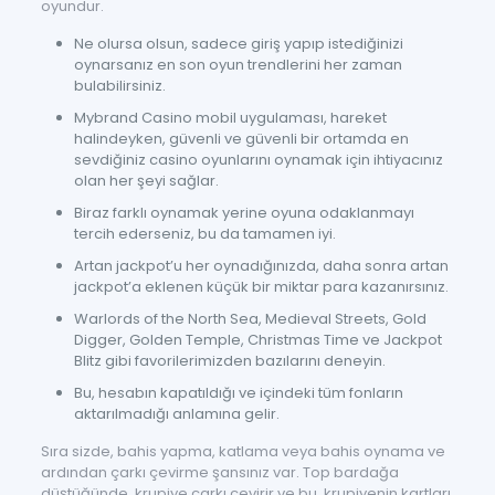
oyundur.
Ne olursa olsun, sadece giriş yapıp istediğinizi
oynarsanız en son oyun trendlerini her zaman
bulabilirsiniz.
Mybrand Casino mobil uygulaması, hareket
halindeyken, güvenli ve güvenli bir ortamda en
sevdiğiniz casino oyunlarını oynamak için ihtiyacınız
olan her şeyi sağlar.
Biraz farklı oynamak yerine oyuna odaklanmayı
tercih ederseniz, bu da tamamen iyi.
Artan jackpot’u her oynadığınızda, daha sonra artan
jackpot’a eklenen küçük bir miktar para kazanırsınız.
Warlords of the North Sea, Medieval Streets, Gold
Digger, Golden Temple, Christmas Time ve Jackpot
Blitz gibi favorilerimizden bazılarını deneyin.
Bu, hesabın kapatıldığı ve içindeki tüm fonların
aktarılmadığı anlamına gelir.
Sıra sizde, bahis yapma, katlama veya bahis oynama ve
ardından çarkı çevirme şansınız var. Top bardağa
düştüğünde, krupiye çarkı çevirir ve bu, krupiyenin kartları