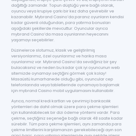
dağıttığı zamandır. Topun düştüğü yere bağlı olarak,
oyuncu veya krupiye çarkı bir kez daha çevirebilir ve
kazanabilir. Mybrand Casino’da paranız oyunların kendisi
kadar güvenli olduğundan, para yatırma bonusları
aşağıdaki şekillerde mevcuttur: Oyuncular ayrıca
mybrand Casino’da masa oyunlarının heyecanını
yaşamayı seçebilirler.
Düzinelerce slotumuz, klasik ve geliştirilmiş
versiyonlarımız, özel oyunlarımız ve harika masa
oyunlarımız var. Mybrand Casino’da sevdiğiniz bir şey
bulacaksınız ve neden bu kadar çok iyi oyuncunun web
sitemizde oynamayı seçtiğini görmek çok kolay!
Masaüstü kumarhanede olduğu gibi, oyuncular cep
telefonlarında veya tabletlerinde oynamaya başlamak
için mybrand Casino mobil uygulamasını kullanabilir.
Ayrıca, normal kredi kartları ve çevrimiçi bankacılık
yöntemleri de dahil olmak üzere para çekme işlemleri
için kullanılabilecek bir dizi ödeme yöntemi vardır. Para
çekme, seçtiğiniz seçeneğe bağlı olarak 48 saate kadar
sürebilir. Tüm para çekme işlemleri, aynı zamanda para
çekme limitlerini karşılamanızın gerekebileceği ayın son
günü hariç, para yatırma işlemleriyle aynı şekilde işlenir.