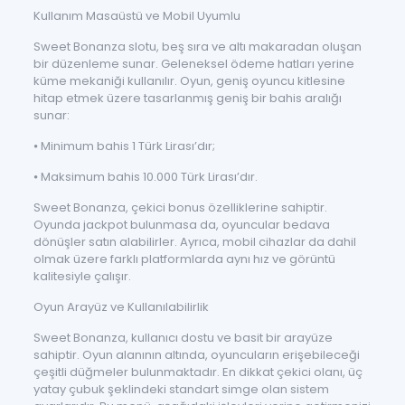
Kullanım Masaüstü ve Mobil Uyumlu
Sweet Bonanza slotu, beş sıra ve altı makaradan oluşan
bir düzenleme sunar. Geleneksel ödeme hatları yerine
küme mekaniği kullanılır. Oyun, geniş oyuncu kitlesine
hitap etmek üzere tasarlanmış geniş bir bahis aralığı
sunar:
⦁ Minimum bahis 1 Türk Lirası’dır;
⦁ Maksimum bahis 10.000 Türk Lirası’dır.
Sweet Bonanza, çekici bonus özelliklerine sahiptir.
Oyunda jackpot bulunmasa da, oyuncular bedava
dönüşler satın alabilirler. Ayrıca, mobil cihazlar da dahil
olmak üzere farklı platformlarda aynı hız ve görüntü
kalitesiyle çalışır.
Oyun Arayüz ve Kullanılabilirlik
Sweet Bonanza, kullanıcı dostu ve basit bir arayüze
sahiptir. Oyun alanının altında, oyuncuların erişebileceği
çeşitli düğmeler bulunmaktadır. En dikkat çekici olanı, üç
yatay çubuk şeklindeki standart simge olan sistem