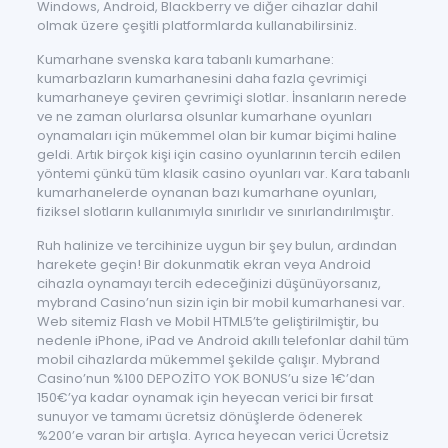
Windows, Android, Blackberry ve diğer cihazlar dahil
olmak üzere çeşitli platformlarda kullanabilirsiniz.
Kumarhane svenska kara tabanlı kumarhane:
kumarbazların kumarhanesini daha fazla çevrimiçi
kumarhaneye çeviren çevrimiçi slotlar. İnsanların nerede
ve ne zaman olurlarsa olsunlar kumarhane oyunları
oynamaları için mükemmel olan bir kumar biçimi haline
geldi. Artık birçok kişi için casino oyunlarının tercih edilen
yöntemi çünkü tüm klasik casino oyunları var. Kara tabanlı
kumarhanelerde oynanan bazı kumarhane oyunları,
fiziksel slotların kullanımıyla sınırlıdır ve sınırlandırılmıştır.
Ruh halinize ve tercihinize uygun bir şey bulun, ardından
harekete geçin! Bir dokunmatik ekran veya Android
cihazla oynamayı tercih edeceğinizi düşünüyorsanız,
mybrand Casino’nun sizin için bir mobil kumarhanesi var.
Web sitemiz Flash ve Mobil HTML5’te geliştirilmiştir, bu
nedenle iPhone, iPad ve Android akıllı telefonlar dahil tüm
mobil cihazlarda mükemmel şekilde çalışır. Mybrand
Casino’nun %100 DEPOZİTO YOK BONUS’u size 1€’dan
150€’ya kadar oynamak için heyecan verici bir fırsat
sunuyor ve tamamı ücretsiz dönüşlerde ödenerek
%200’e varan bir artışla. Ayrıca heyecan verici Ücretsiz