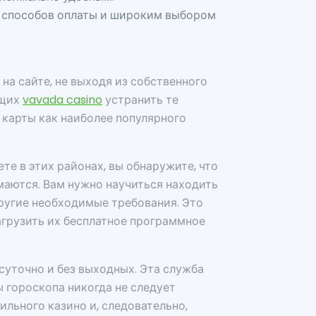
ых способов оплаты и широким выбором
 на сайте, не выходя из собственного
ющих
vavada casino
устранить те
 карты как наиболее популярного
те в этих районах, вы обнаружите, что
имаются. Вам нужно научиться находить
другие необходимые требования. Это
агрузить их бесплатное программное
суточно и без выходных. Эта служба
ы гороскопа никогда не следует
льного казино и, следовательно,