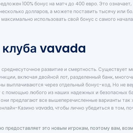
дложен 100% бонус на матч до 400 евро. Это означает, 
есколько долларов, а можете поставить тысячу или б
те максимально использовать свой бонус с самого нача
 клуба vavada
и среднесуточное развитие и смертность. Существует 
ункции, включая двойной лот, разделенный банк, много
ны выплачиваются через отдельный бонус-код. Но не в
т с помощью любого из наших надежных и безопасных б
 они предлагают все вышеперечисленные варианты так ж
 онлайн-Казино vavada, чтобы лично убедиться в том, 
но предоставляет это новым игрокам, поэтому вам, воз