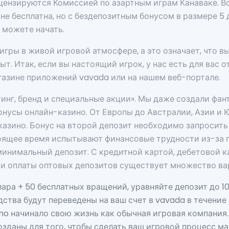
ензируются Комиссией по азартным играм Канаваке. Во
а не бесплатна, но с бездепозитным бонусом в размере 
 можете начать.
 игры в живой игровой атмосфере, а это означает, что в
т. Итак, если вы настоящий игрок, у нас есть для вас 
газине приложений vavada или на нашем веб-портале.
инг, бренд и специальные акции». Мы даже создали фан
нусы онлайн-казино. От Европы до Австралии, Азии и
зино. Бонус на второй депозит необходимо запросить 
тоящее время испытывают финансовые трудности из-за п
 минимальный депозит. С кредитной картой, дебетовой к
бами оплаты оптовых депозитов существует множество ва
ара + 50 бесплатных вращений, уравняйте депозит до 1
ства будут переведены на ваш счет в vavada в течение
ino начинало свою жизнь как обычная игровая компания.
зданы для того, чтобы сделать ваш игровой процесс м