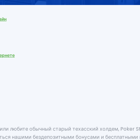
айн
тернете
 или любите обычный старый техасский холдем, Poker 
оваться нашими бездепозитными бонусами и бесплатными