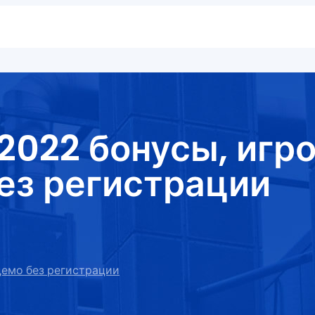
2022 бонусы, игр
ез регистрации
демо без регистрации