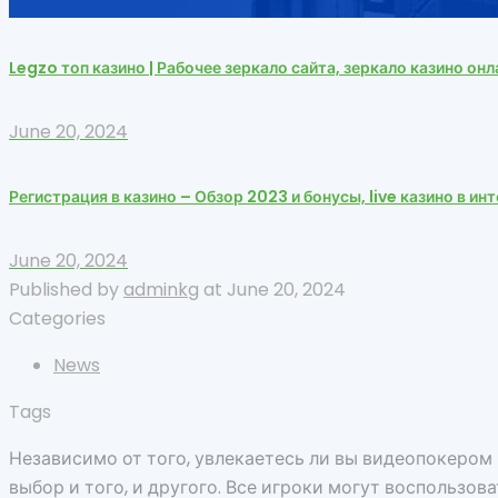
Legzo топ казино | Рабочее зеркало сайта, зеркало казино онл
June 20, 2024
Регистрация в казино – Обзор 2023 и бонусы, live казино в ин
June 20, 2024
Published by
adminkg
at
June 20, 2024
Categories
News
Tags
Независимо от того, увлекаетесь ли вы видеопокером
выбор и того, и другого. Все игроки могут воспольз