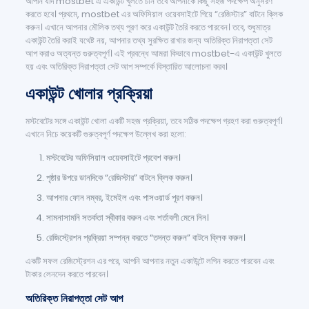
আপনি যদি mostbet এ একাউন্ট খুলতে চান তবে আপনাকে কিছু সহজ পদক্ষেপ অনুসরণ
করতে হবে। প্রথমে, mostbet এর অফিসিয়াল ওয়েবসাইটে গিয়ে “রেজিস্টার” বাটনে ক্লিক
করুন। এখানে আপনার মৌলিক তথ্য পূরণ করে একাউন্ট তৈরি করতে পারবেন। তবে, শুধুমাত্র
একাউন্ট তৈরি করাই যথেষ্ট নয়, আপনার তথ্য সুরক্ষিত রাখার জন্য অতিরিক্ত নিরাপত্তা সেট
আপ করাও অত্যন্ত গুরুত্বপূর্ণ। এই প্রবন্ধে আমরা কিভাবে mostbet-এ একাউন্ট খুলতে
হয় এবং অতিরিক্ত নিরাপত্তা সেট আপ সম্পর্কে বিস্তারিত আলোচনা করব।
একাউন্ট খোলার প্রক্রিয়া
মস্টবেটের সঙ্গে একাউন্ট খোলা একটি সহজ প্রক্রিয়া, তবে সঠিক পদক্ষেপ গ্রহণ করা গুরুত্বপূর্ণ।
এখানে নিচে কয়েকটি গুরুত্বপূর্ণ পদক্ষেপ উল্লেখ করা হলো:
মস্টবেটের অফিসিয়াল ওয়েবসাইটে প্রবেশ করুন।
পৃষ্ঠার উপরে ডানদিকে “রেজিস্টার” বাটনে ক্লিক করুন।
আপনার ফোন নম্বর, ইমেইল এবং পাসওয়ার্ড পূরণ করুন।
সামনাসামনি সতর্কতা স্বীকার করুন এবং শর্তাবলী মেনে নিন।
রেজিস্ট্রেশন প্রক্রিয়া সম্পন্ন করতে “তদন্ত করুন” বাটনে ক্লিক করুন।
একটি সফল রেজিস্ট্রেশন এর পরে, আপনি আপনার নতুন একাউন্টে লগিন করতে পারবেন এবং
টাকার লেনদেন করতে পারবেন।
অতিরিক্ত নিরাপত্তা সেট আপ