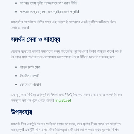
আপনার তথ্য তৃতীয় পক্ষের সঙ্গে ভাগ করার নীতি।
আপনার তথ্যের সুরক্ষা এবং প্রক্রিয়াকরণ পদ্ধতি।
মস্টবেটের গোপনীয়তা নীতির মধ্যে এই তথ্যগুলি আপনাকে একটি সুরক্ষিত অভিজ্ঞতা দিতে
সহায়তা করবে।
সমর্থন সেবা ও সাহায্য
যেকোন সন্দেহ বা সমস্যা সমাধানের জন্য মস্টবেটের গ্রাহক সেবা বিভাগ প্রস্তুত থাকে। আপনি
যে কোন সময় তাদের সাথে যোগাযোগ করতে পারেন। তারা বিভিন্ন চ্যানেল সরবরাহ করে:
লাইভ চ্যাট সেবা
ইমেইল সাপোর্ট
ফোনে যোগাযোগ
এছাড়া, তারা বিভিন্ন তথ্যপূর্ণ নির্দেশিকা এবং FAQ বিভাগও সরবরাহ করে যাতে আপনি নিজের
সমস্যার সমাধান খুঁজে পেতে পারেন।
mostbet
উপসংহার
মস্টবেট দিয়ে একাউন্ট খোলার প্রক্রিয়া সাধারণত সহজ, তবে সুরক্ষা নিয়ম মেনে চলা অত্যন্ত
গুরুত্বপূর্ণ। একাউন্ট খোলার পর সঠিক নিরাপত্তা সেট আপ করা আপনার তথ্য সুরক্ষায় বিশেষ