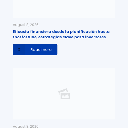
August 8, 2026
Eficacia financiera desde la planificación hasta
thorfortune, estrategias clave para inversores
Read more
August 8, 2026